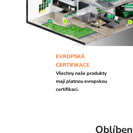
r
i
e
p
r
o
EVROPSKÁ
d
CERTIFIKACE
Všechny naše produkty
u
mají platnou evropskou
k
certifikaci.
t
ů
Oblíben