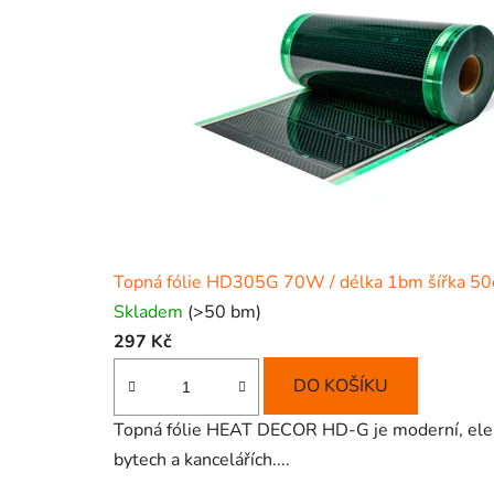
Topná fólie HD305G 70W / délka 1bm šířka 5
Skladem
(>50 bm)
297 Kč
DO KOŠÍKU
Topná fólie HEAT DECOR HD-G je moderní, elektr
bytech a kancelářích....