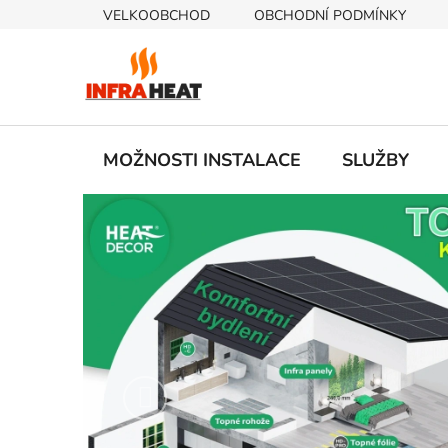
Přejít
VELKOOBCHOD
OBCHODNÍ PODMÍNKY
na
obsah
MOŽNOSTI INSTALACE
SLUŽBY
K
a
t
e
g
Předchozí
o