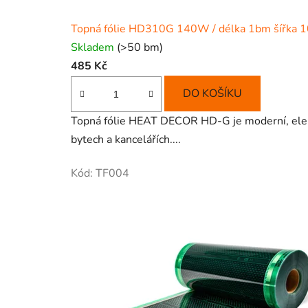
Topná fólie HD310G 140W / délka 1bm šířka 
Skladem
(>50 bm)
485 Kč
DO KOŠÍKU
Topná fólie HEAT DECOR HD-G je moderní, elektr
bytech a kancelářích....
Kód:
TF004