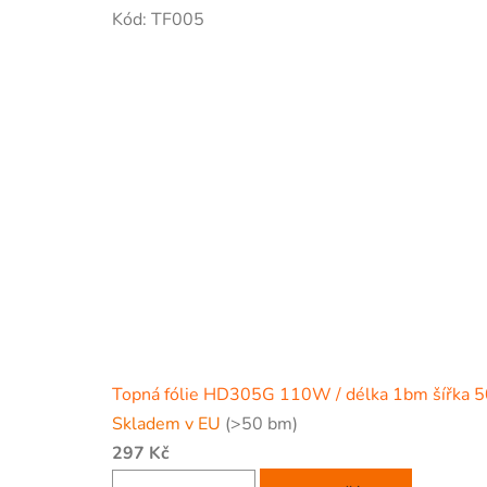
Kód:
TF005
Topná fólie HD305G 110W / délka 1bm šířka 
Skladem v EU
(>50 bm)
297 Kč