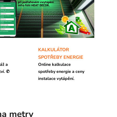
KALKULÁTOR
SPOTŘEBY ENERGIE
áž a
Online kalkulace
ví. ✆
spotřeby energie a ceny
instalace vytápění.
na metry