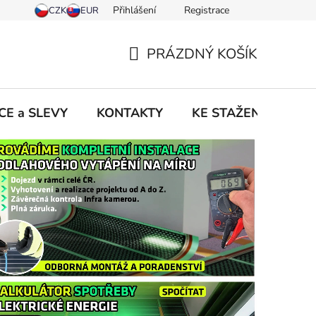
Přihlášení
Registrace
PRÁZDNÝ KOŠÍK
NÁKUPNÍ
KOŠÍK
CE a SLEVY
KONTAKTY
KE STAŽENÍ
NO
cí