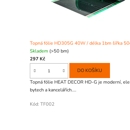
Topná fólie HD305G 40W / délka 1bm šířka 5
Skladem
(>50 bm)
297 Kč
DO KOŠÍKU
Topná fólie HEAT DECOR HD-G je moderní, elektr
bytech a kancelářích....
Kód:
TF002