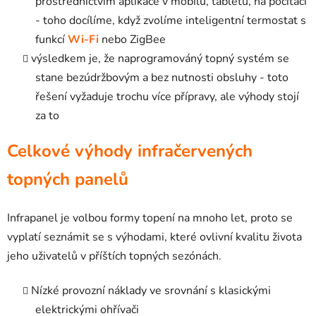
prostřednictvím aplikace v mobilu, tabletu, na počítači
- toho docílíme, když zvolíme inteligentní termostat s
funkcí
Wi-Fi
nebo ZigBee
výsledkem je, že naprogramováný topný systém se
stane bezúdržbovým a bez nutnosti obsluhy - toto
řešení vyžaduje trochu více přípravy, ale výhody stojí
za to
Celkové výhody infračervených
topných panelů
Infrapanel je volbou formy topení na mnoho let, proto se
vyplatí seznámit se s výhodami, které ovlivní kvalitu života
jeho uživatelů v příštích topných sezónách.
Nízké provozní náklady ve srovnání s klasickými
elektrickými ohřívači