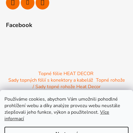
Facebook
Topné fólie HEAT DECOR
Sady topných fólií s konektory a kabeláž
Topné rohože
/ Sady topné rohože Heat Decor
/ Termostaty a regulace Heat Decor
Používáme cookies, abychom Vám umožnili pohodlné
/ Instalační materiál
/ Topné Infrapanely
prohlížení webu a díky analýze provozu webu neustále
/ Relaxační lehátko NIRE s Infra ohřevem
zlepšovali jeho funkce, výkon a použitelnost.
Více
informací