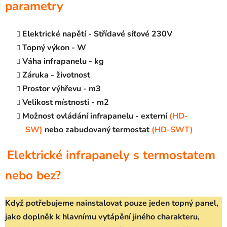
parametry
Elektrické napětí - Střídavé síťové 230V
Topný výkon - W
Váha infrapanelu - kg
Záruka - životnost
Prostor výhřevu - m3
Velikost místnosti - m2
Možnost ovládání infrapanelu - externí
(HD-
SW)
nebo zabudovaný termostat
(HD-SWT)
Elektrické infrapanely s termostatem
nebo bez?
Když potřebujeme nainstalovat pouze jeden topný panel,
jako doplněk k hlavnímu vytápění jiného charakteru,