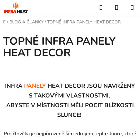
Přejít
Hledat
NÁKUP
na
KOŠÍK
obsah
Domů
/
BLOG A ČLÁNKY
/
TOPNÉ INFRA PANELY HEAT DECOR
TOPNÉ INFRA PANELY
HEAT DECOR
INFRA
PANELY
HEAT DECOR
JSOU NAVRŽENY
S TAKOVÝMI VLASTNOSTMI,
ABYSTE V MÍSTNOSTI MĚLI POCIT BLÍZKOSTI
SLUNCE!
Pro člověka je nejpřirozenějším zdrojem tepla slunce, které