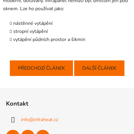
moderní, dotovaný. Infrapanel nemusí být umístěn jen pod
oknem. Lze ho používat jako:
nástěnné vytápění
stropní vytápění
vytápění půdních prostor a šikmin
PŘEDCHOZÍ ČLÁNEK
DALŠÍ ČLÁNEK
Z
á
Kontakt
p
a
info
@
infraheat.cz
t
í