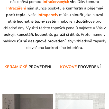
nás ohřívá pomoci
Infračervených
vln
.
Díky tomuto
Infrazáření
nám slunce poskytuje
komfortní a příjemný
pocit tepla.
Naše
Infrapanely
můžou sloužit jako hlavní
plně hodnotný topný systém
nebo jen
doplňkový
pro
chladné dny. Využití těchto topných panelů najdete u Vás
v
pokoji, kanceláří, koupelně, garáží či dílně.
Proto máme v
nabídce
různé designové provedení,
aby vzhledově zapadly
do vašeho konkrétního interiéru.
KERAMICKÉ
PROVEDENÍ
KOVOVÉ
PROVEDENÍ