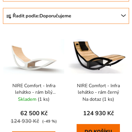
Ř
Řadit podle:
Doporučujeme
a
z
V
e
ý
n
p
í
i
p
s
r
p
o
r
d
NIRE Comfort - Infra
NIRE Comfort - Infra
o
u
lehátko - rám bílý
lehátko - rám černý
d
k
(vystavní)
Skladem
(1 ks)
Na dotaz
(1 ks)
u
t
k
ů
62 500 Kč
124 930 Kč
t
124 930 Kč
(–49 %)
ů
DO KOŠÍKU