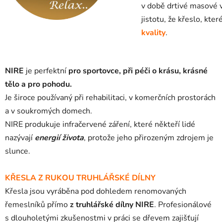
v době drtivé masové v
jistotu, že křeslo, kte
kvality
.
NIRE
je perfektní
pro sportovce, při péči o krásu, krásné
tělo a pro pohodu.
Je široce používaný při rehabilitaci, v komerčních prostorách
a v soukromých domech.
NIRE produkuje infračervené záření, které někteří lidé
nazývají
energií života
, protože jeho přirozeným zdrojem je
slunce.
KŘESLA Z RUKOU TRUHLÁŘSKÉ DÍLNY
Křesla jsou vyráběna pod dohledem renomovaných
řemeslníků přímo
z truhlářské dílny NIRE
.
Profesionálové
s dlouholetými zkušenostmi v práci se dřevem zajišťují