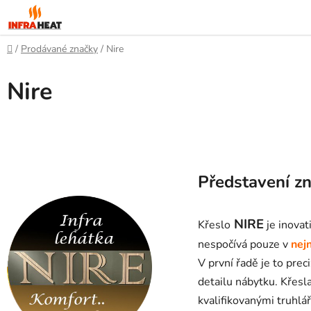
Přejít
na
obsah
Domů
/
Prodávané značky
/
Nire
Nire
Představení z
NIRE
Křeslo
je inovat
nespočívá pouze v
nejn
V první řadě je to pre
detailu nábytku. Křesl
kvalifikovanými truhlá