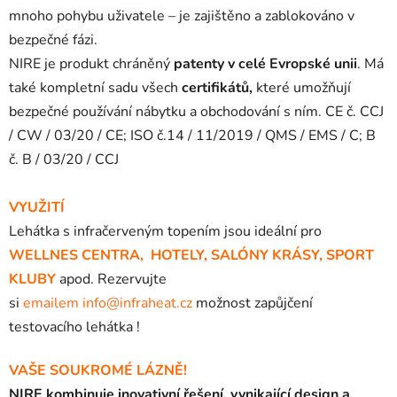
mnoho pohybu uživatele – je zajištěno a zablokováno v
bezpečné fázi.
NIRE je produkt chráněný
patenty v celé Evropské unii
.
Má
také kompletní sadu všech
certifikátů,
které umožňují
bezpečné používání nábytku a obchodování s ním.
CE č. CCJ
/ CW / 03/20 / CE;
ISO č.14 / 11/2019 / QMS / EMS / C;
B
č. B / 03/20 / CCJ
VYUŽITÍ
Lehátka s infračerveným topením jsou ideální pro
WELLNES CENTRA, HOTELY, SALÓNY KRÁSY, SPORT
KLUBY
apod.
Rezervujte
si
emailem
info@infraheat.cz
možnost zapůjčení
testovacího lehátka !
VAŠE SOUKROMÉ LÁZNĚ!
NIRE kombinuje inovativní řešení, vynikající design a