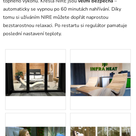
topného výkonu.
Křesla NIRE jsou
velmi bezpečná
–
automaticky se vypnou po 60 minutách nahřívání.
Díky
tomu si užíváním NIRE můžete dopřát naprostou
bezstarostnou relaxaci.
Po restartu si regulátor pamatuje
poslední nastavení teploty.