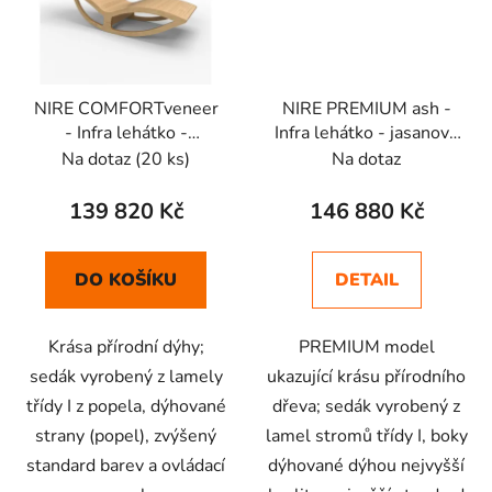
NIRE COMFORTveneer
NIRE PREMIUM ash -
- Infra lehátko -
Infra lehátko - jasanový
jasanový rám
rám
Na dotaz
(20 ks)
Na dotaz
139 820 Kč
146 880 Kč
DO KOŠÍKU
DETAIL
Krása přírodní dýhy;
PREMIUM model
sedák vyrobený z lamely
ukazující krásu přírodního
třídy I z popela, dýhované
dřeva; sedák vyrobený z
strany (popel), zvýšený
lamel stromů třídy I, boky
standard barev a ovládací
dýhované dýhou nejvyšší