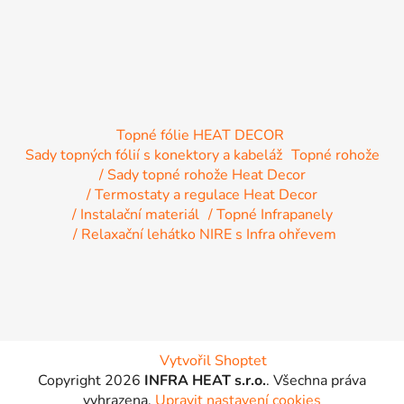
ý
p
i
s
u
Topné fólie HEAT DECOR
Sady topných fólií s konektory a kabeláž
Topné rohože
/ Sady topné rohože Heat Decor
/ Termostaty a regulace Heat Decor
/ Instalační materiál
/ Topné Infrapanely
/ Relaxační lehátko NIRE s Infra ohřevem
Vytvořil Shoptet
Copyright 2026
INFRA HEAT s.r.o.
. Všechna práva
vyhrazena.
Upravit nastavení cookies