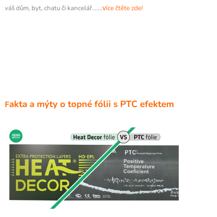
.
v
váš dům, byt, chatu či kancelář......
íce čtěte zde!
akta a mýty o topné fólii s PTC efektem
F