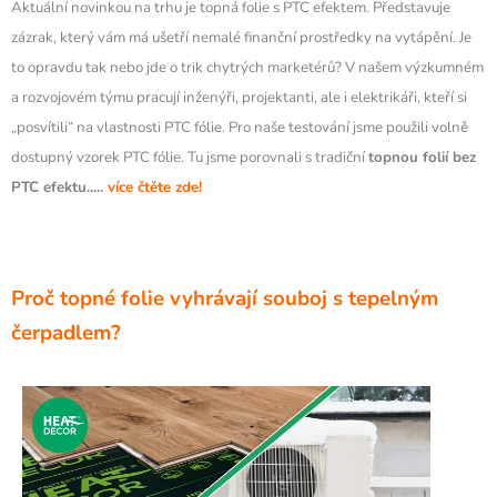
Aktuální novinkou na trhu je topná folie s PTC efektem. Představuje
zázrak, který vám má ušetří nemalé finanční prostředky na vytápění. Je
to opravdu tak nebo jde o trik chytrých marketérů?
V našem výzkumném
a rozvojovém týmu pracují inženýři, projektanti, ale i elektrikáři, kteří si
„posvítili“ na vlastnosti PTC fólie. Pro naše testování jsme použili volně
dostupný vzorek PTC fólie. Tu jsme porovnali s tradiční
topnou folií bez
PTC efektu.....
více čtěte zde!
Proč topné folie vyhrávají souboj s tepelným
čerpadlem?