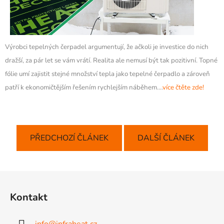
Výrobci tepelných čerpadel argumentují, že ačkoli je investice do nich
dražší, za pár let se vám vrátí. Realita ale nemusí být tak pozitivní. Topné
fólie umí zajistit stejné množství tepla jako tepelné čerpadlo a zároveň
patří k ekonomičtějším řešením rychlejším náběhem....
více čtěte zde!
PŘEDCHOZÍ ČLÁNEK
DALŠÍ ČLÁNEK
Z
á
Kontakt
p
a
info
@
infraheat.cz