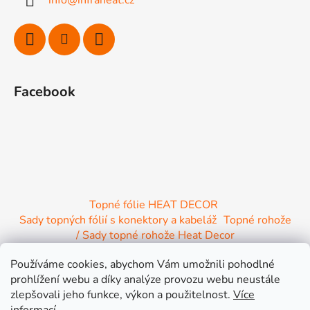
t
í
Facebook
Topné fólie HEAT DECOR
Sady topných fólií s konektory a kabeláž
Topné rohože
/ Sady topné rohože Heat Decor
/ Termostaty a regulace Heat Decor
Používáme cookies, abychom Vám umožnili pohodlné
/ Instalační materiál
/ Topné Infrapanely
prohlížení webu a díky analýze provozu webu neustále
/ Relaxační lehátko NIRE s Infra ohřevem
zlepšovali jeho funkce, výkon a použitelnost.
Více