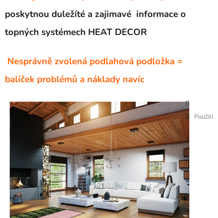
poskytnou duležíté a zajimavé informace o
topných systémech HEAT DECOR
Ne
správně zvolená podlahová podložka =
balíček problémů a náklady navíc
Použití