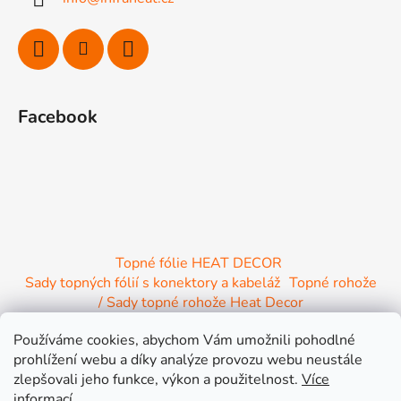
t
í
Facebook
Topné fólie HEAT DECOR
Sady topných fólií s konektory a kabeláž
Topné rohože
/ Sady topné rohože Heat Decor
/ Termostaty a regulace Heat Decor
Používáme cookies, abychom Vám umožnili pohodlné
/ Instalační materiál
/ Topné Infrapanely
prohlížení webu a díky analýze provozu webu neustále
/ Relaxační lehátko NIRE s Infra ohřevem
zlepšovali jeho funkce, výkon a použitelnost.
Více
informací