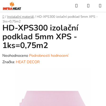
Přejít
Hledat
NÁKUP
na
KOŠÍK
obsah
Domů
/
Instalační materiál
/
HD-XPS300 izolační podklad 5mm XPS -
1ks=0,75m2
HD-XPS300 izolační
podklad 5mm XPS -
1ks=0,75m2
Průměrné
Neohodnoceno
Podrobnosti hodnocení
hodnocení
Značka:
HEAT DECOR
produktu
je
0,0
z
5
hvězdiček.