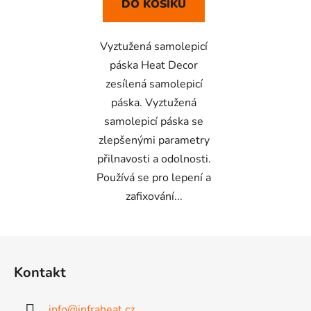
DO KOŠÍKU
Vyztužená samolepicí
páska Heat Decor
zesílená samolepicí
páska. Vyztužená
samolepicí páska se
zlepšenými parametry
přilnavosti a odolnosti.
Používá se pro lepení a
zafixování...
Z
á
Kontakt
p
a
info
@
infraheat.cz