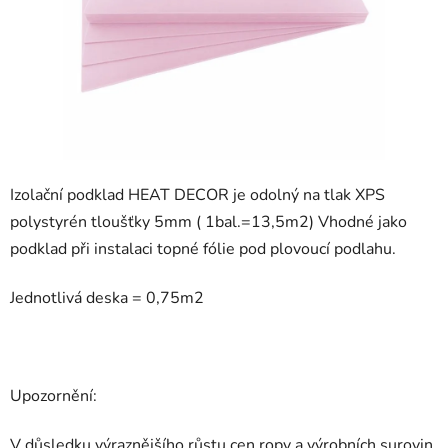
Izolační podklad HEAT DECOR je odolný na tlak XPS
polystyrén tloušťky 5mm ( 1bal.=13,5m2) Vhodné jako
podklad při instalaci topné fólie pod plovoucí podlahu.
Jednotlivá deska = 0,75m2
Upozornění:
V důsledku výraznějšího růstu cen ropy a výrobních surovin