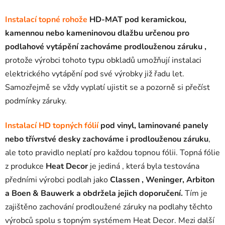
Instalací topné rohože
HD-MAT pod keramickou,
kamennou nebo kameninovou dlažbu určenou pro
podlahové vytápění zachováme prodlouženou záruku ,
protože výrobci tohoto typu obkladů umožňují instalaci
elektrického vytápění pod své výrobky již řadu let.
Samozřejmě se vždy vyplatí ujistit se a pozorně si přečíst
podmínky záruky.
Instalací HD topných fólií
pod vinyl, laminované panely
nebo třívrstvé desky zachováme i prodlouženou záruku
,
ale toto pravidlo neplatí pro každou topnou fólii. Topná fólie
z produkce
Heat Decor
je jediná , která byla testována
předními výrobci podlah jako
Classen , Weninger, Arbiton
a Boen & Bauwerk
a obdržela jejich doporučení.
Tím je
zajištěno zachování prodloužené záruky na podlahy těchto
výrobců spolu s topným systémem Heat Decor. Mezi další