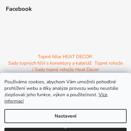
Facebook
Topné fólie HEAT DECOR
Sady topných fólií s konektory a kabeláž
Topné rohože
/ Sady topné rohože Heat Decor
/ Termostaty a regulace Heat Decor
Používáme cookies, abychom Vám umožnili pohodlné
/ Instalační materiál
/ Topné Infrapanely
prohlížení webu a díky analýze provozu webu neustále
/ Relaxační lehátko NIRE s Infra ohřevem
zlepšovali jeho funkce, výkon a použitelnost.
Více
informací
Nastavení
Vytvořil Shoptet