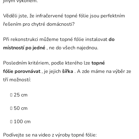
jiným výkonem.
Věděli jste, že infračervené topné fólie jsou perfektním
řešením pro chytré domácnosti?
Při rekonstrukci můžeme topné fólie instalovat
do
místností po jedné
, ne do všech najednou.
Posledním kritériem, podle kterého lze
topné
fólie
porovnávat
, je jejich
šířka
. A zde máme na výběr ze
tří možností:
25 cm
50 cm
100 cm
Podívejte se na video z výroby topné fólie: