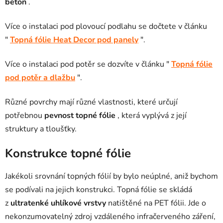
beton
.
Více o instalaci pod plovoucí podlahu se dočtete v článku
"
Topná fólie Heat Decor pod panely
".
Více o instalaci pod potěr se dozvíte v článku "
Topná fólie
pod potěr a dlažbu
".
Různé povrchy mají různé vlastnosti, které určují
potřebnou
pevnost topné fólie
, která vyplývá z její
struktury a tloušťky.
Konstrukce topné fólie
Jakékoli srovnání topných fólií by bylo neúplné, aniž bychom
se podívali na jejich konstrukci. Topná fólie se skládá
z
ultratenké uhlíkové vrstvy
natištěné na PET fólii. Jde o
nekonzumovatelný zdroj vzdáleného infračerveného záření,