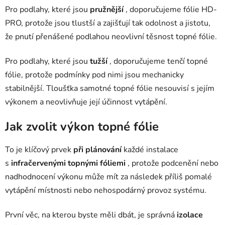
Pro podlahy, které jsou
pružnější
, doporučujeme fólie HD-
PRO, protože jsou tlustší a zajišťují tak odolnost a jistotu,
že pnutí přenášené podlahou neovlivní těsnost topné fólie.
Pro podlahy, které jsou
tužší
, doporučujeme tenčí topné
fólie, protože podmínky pod nimi jsou mechanicky
stabilnější. Tloušťka samotné topné fólie nesouvisí s jejím
výkonem a neovlivňuje její účinnost vytápění.
Jak zvolit výkon topné fólie
To je klíčový prvek
při plánování
každé instalace
s
infračervenými topnými fóliemi
, protože podcenění nebo
nadhodnocení výkonu může mít za následek příliš pomalé
vytápění místnosti nebo nehospodárný provoz systému.
První věc, na kterou byste měli dbát, je správná
izolace