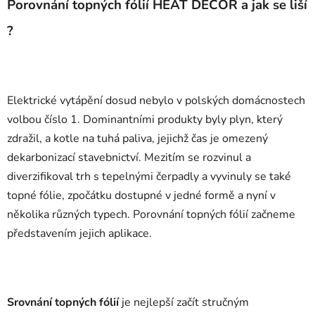
Porovnání topných fólií HEAT DECOR a jak se liší
?
Elektrické vytápění dosud nebylo v polských domácnostech
volbou číslo 1. Dominantními produkty byly plyn, který
zdražil, a kotle na tuhá paliva, jejichž čas je omezený
dekarbonizací stavebnictví. Mezitím se rozvinul a
diverzifikoval trh s tepelnými čerpadly a vyvinuly se také
topné fólie, zpočátku dostupné v jedné formě a nyní v
několika různých typech. Porovnání topných fólií začneme
představením jejich aplikace.
Srovnání topných fólií
je nejlepší začít stručným