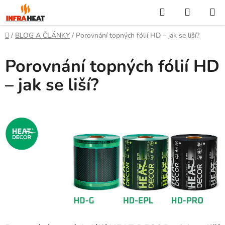
Přejít
Hledat
NÁKUP
na
KOŠÍK
obsah
Domů
/
BLOG A ČLÁNKY
/
Porovnání topných fólií HD – jak se liší?
Porovnání topných fólií HD
– jak se liší?