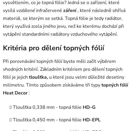
vysvětlením, co je topná fólie? Jedná se o zařízení, které
vysílá
vzdálené
infračervené
záření
, které následně ohřívá
materiál, se kterým se setká. Topná fólie je tedy radiátor,
který využívá zcela jiného jevu, než ke kterému dochází při
vytápění standardními radiátory vzduchového vytápění.
Kritéria pro dělení topných fólií
Při porovnávání topných fólií byste měli začít výběrem
vhodných kritérií. Základním kritériem pro dělení topných
fólií je jejich
tloušťka,
u které jsou velmi důležité desetiny
milimetru. Tímto způsobem získáváme tři typy
topných fólií
Heat Decor
:
Tloušťka 0,338 mm - topná fólie
HD–G
Tloušťka 0,450 mm - topná fólie
HD–EPL