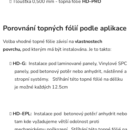
Tloušťka 0,500 mm - topná fólie
HD–PRO
Porovnání topných fólií podle aplikace
Volba vhodné topné fólie závisí na
vlastnostech
povrchu,
pod kterým má být instalována. Je to takto:
HD-G:
Instalace pod laminované panely, Vinylové SPC
panely, pod betonový potěr nebo anhydrit, nástěnné a
stropní systémy.
Stříhání této topné fólié na déllku
je možné každých 12.5cm
HD–EPL:
Instalace pod betonový potěr/ anhydrit nebo
tam kde vyžadujeme větší odolnost proti
mechanickému poškození.
Stříhání této topné fólié na