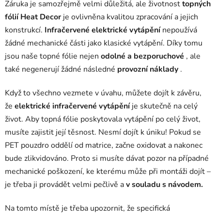
Záruka je samozřejmě velmi důležitá, ale životnost
topných
fólií Heat Decor
je ovlivněna kvalitou zpracování a jejich
konstrukcí.
Infračervené elektrické vytápění
nepoužívá
žádné mechanické části jako klasické vytápění. Díky tomu
jsou naše topné fólie nejen
odolné a bezporuchové
, ale
také negenerují žádné následné
provozní náklady
.
Když to všechno vezmete v úvahu, můžete dojít k závěru,
že
elektrické infračervené vytápění
je skutečně na celý
život. Aby topná fólie poskytovala vytápění po celý život,
musíte zajistit její těsnost. Nesmí dojít k úniku! Pokud se
PET pouzdro oddělí od matrice, začne oxidovat a nakonec
bude zlikvidováno. Proto si musíte dávat pozor na případné
mechanické poškození, ke kterému může při montáži dojít –
je třeba ji provádět velmi pečlivě a
v souladu s návodem.
Na tomto místě je třeba upozornit, že specifická