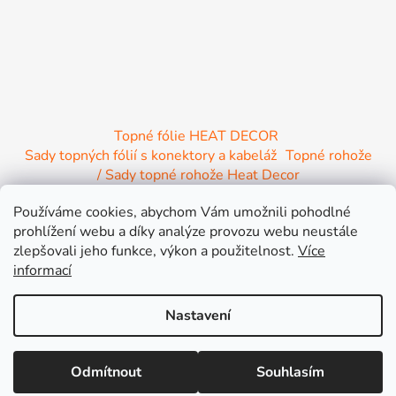
Topné fólie HEAT DECOR
Sady topných fólií s konektory a kabeláž
Topné rohože
/ Sady topné rohože Heat Decor
/ Termostaty a regulace Heat Decor
Používáme cookies, abychom Vám umožnili pohodlné
/ Instalační materiál
/ Topné Infrapanely
prohlížení webu a díky analýze provozu webu neustále
/ Relaxační lehátko NIRE s Infra ohřevem
zlepšovali jeho funkce, výkon a použitelnost.
Více
informací
Nastavení
Vytvořil Shoptet
Lepší cena jinde nebo větší objednávka? Připravíme Vám výhodnou
Odmítnout
Souhlasím
Copyright 2026
INFRA HEAT s.r.o.
. Všechna práva
nabídku na míru !