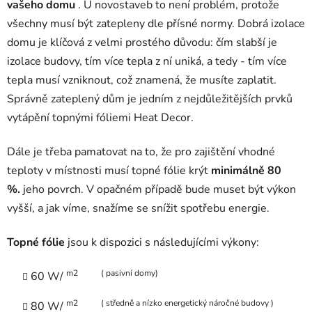
vašeho domu
. U novostaveb to není problém, protože
všechny musí být zatepleny dle přísné normy.
Dobrá izolace
domu je klíčová z velmi prostého důvodu: čím slabší je
izolace budovy, tím více tepla z ní uniká, a tedy - tím více
tepla musí vzniknout, což znamená, že musíte zaplatit.
Správně zateplený dům je jedním z nejdůležitějších prvků
vytápění topnými fóliemi Heat Decor.
Dále je třeba pamatovat na to, že pro zajištění vhodné
teploty v místnosti musí topné fólie krýt
minimálně 80
%.
jeho povrch. V opačném případě bude muset být výkon
vyšší, a jak víme, snažíme se snížit spotřebu energie.
Topné fólie
jsou k dispozici
s následujícími výkony:
m2 ( pasivní domy)
60 W/
m2 ( středně a nízko energetický náročné budovy )
80 W/