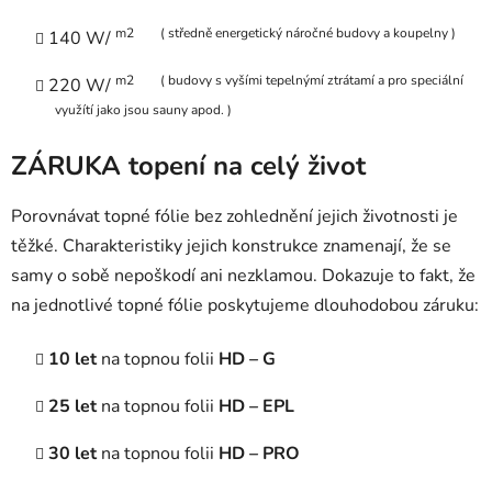
m2 ( středně energetický náročné budovy a koupelny )
140 W/
m2 ( budovy s vyšími tepelnýmí ztrátamí a pro speciální
220 W/
využítí jako jsou sauny apod. )
ZÁRUKA topení na celý život
Porovnávat topné fólie bez zohlednění jejich životnosti je
těžké. Charakteristiky jejich konstrukce znamenají, že se
samy o sobě nepoškodí ani nezklamou. Dokazuje to fakt, že
na jednotlivé topné fólie poskytujeme dlouhodobou záruku:
10 let
na topnou folii
HD – G
25 let
na topnou folii
HD – EPL
30 let
na topnou folii
HD – PRO