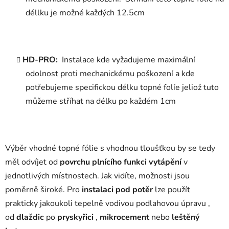
déllku je možné každých 12.5cm
HD-PRO:
Instalace kde vyžadujeme maximální
odolnost proti mechanickému poškození a kde
potřebujeme specifickou délku topné folíe jeliož tuto
můžeme stříhat na délku po každém 1cm
Výběr vhodné topné fólie s vhodnou tloušťkou by se tedy
měl odvíjet od
povrchu plnícího funkci vytápění
v
jednotlivých místnostech. Jak vidíte, možnosti jsou
poměrně široké. Pro
instalaci pod potěr
lze použít
prakticky jakoukoli tepelně vodivou podlahovou úpravu ,
od
dlaždic
po
pryskyřici
,
mikrocement
nebo
leštěný