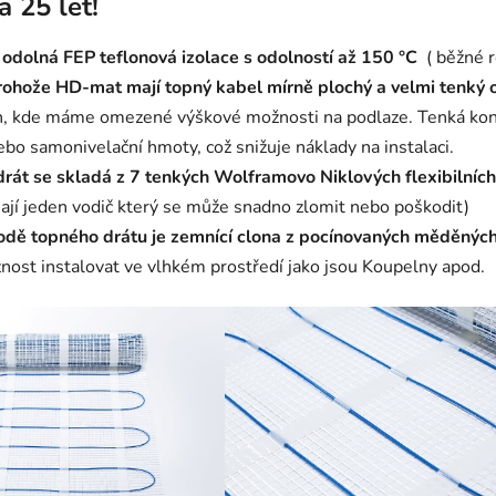
a 25 let!
 odolná FEP teflonová izolace s odolností až 150 °C
( běžné r
ohože HD-mat mají topný kabel mírně plochý a velmi tenký 
h, kde máme omezené výškové možnosti na podlaze. Tenká kon
ebo samonivelační hmoty, což snižuje náklady na instalaci.
rát se skladá z 7 tenkých Wolframovo Niklových flexibilních 
ají jeden vodič který se může snadno zlomit nebo poškodit)
dě topného drátu je zemnící clona z pocínovaných měděných 
nost instalovat ve vlhkém prostředí jako jsou Koupelny apod.