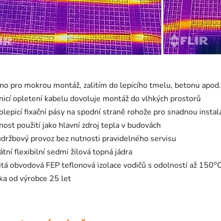
no pro mokrou montáž, zalitím do lepicího tmelu, betonu apod.
icí opletení kabelu dovoluje montáž do vlhkých prostorů
lepicí fixační pásy na spodní straně rohože pro snadnou instal
ost použití jako hlavní zdroj tepla v budovách
držbový provoz bez nutnosti pravidelného servisu
átní flexibilní sedmi žilová topná jádra
o
itá obvodová FEP teflonová izolace vodičů s odolností až 150
ka od výrobce 25 let