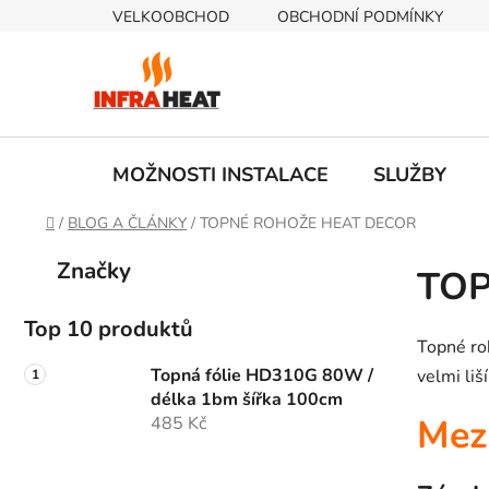
Přejít
VELKOOBCHOD
OBCHODNÍ PODMÍNKY
na
obsah
MOŽNOSTI INSTALACE
SLUŽBY
Domů
/
BLOG A ČLÁNKY
/
TOPNÉ ROHOŽE HEAT DECOR
P
K
Přeskočit
Značky
TOP
a
kategorie
o
t
s
e
Top 10 produktů
t
Topné r
g
r
o
Topná fólie HD310G 80W /
velmi liší
a
r
délka 1bm šířka 100cm
i
Mezí
n
485 Kč
e
n
í