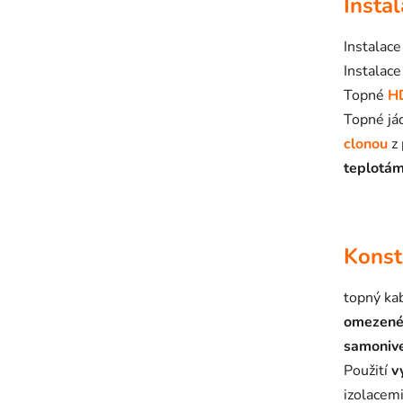
Insta
Instalace
Instalac
Topné
H
Topné já
clonou
z 
teplotám
Konst
topný ka
omezené
samonive
Použití
v
izolacem