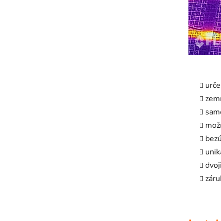
urče
zemn
samo
možn
bezú
unik
dvoj
záru