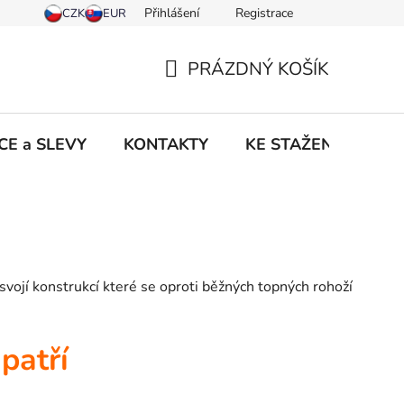
Přihlášení
Registrace
PRÁZDNÝ KOŠÍK
NÁKUPNÍ
KOŠÍK
CE a SLEVY
KONTAKTY
KE STAŽENÍ
NO
vojí konstrukcí které se oproti běžných topných rohoží
patří