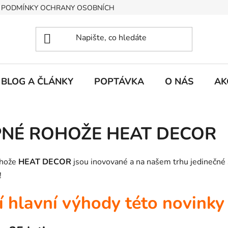
PODMÍNKY OCHRANY OSOBNÍCH ÚDAJŮ
BLOG A ČLÁNKY
POPTÁVKA
O NÁS
AK
NÉ ROHOŽE HEAT DECOR
ohože
HEAT DECOR
jsou inovované a na našem trhu jedinečné s
!
 hlavní výhody této novinky 