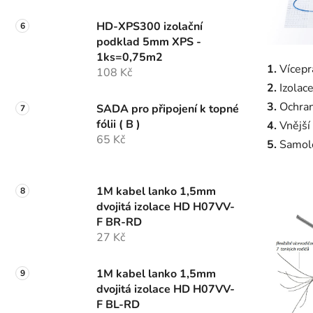
HD-XPS300 izolační
podklad 5mm XPS -
1ks=0,75m2
1.
Vícepr
108 Kč
2.
Izolace
3.
Ochran
SADA pro připojení k topné
fólii ( B )
4.
Vnější 
65 Kč
5.
Samole
1M kabel lanko 1,5mm
dvojitá izolace HD H07VV-
F BR-RD
27 Kč
1M kabel lanko 1,5mm
dvojitá izolace HD H07VV-
F BL-RD