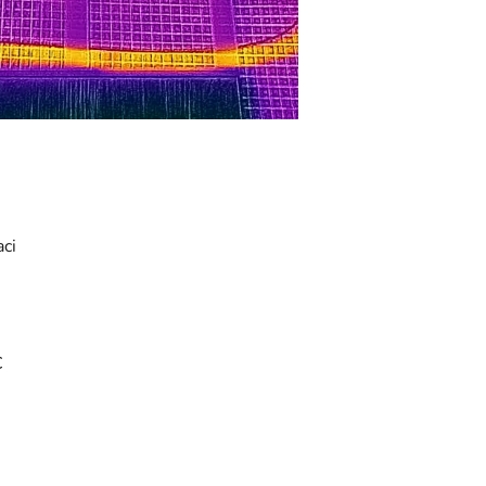
aci
C