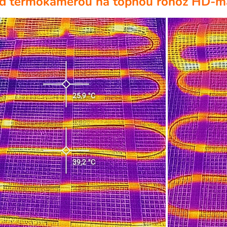
d termokamerou na topnou rohož
HD-m