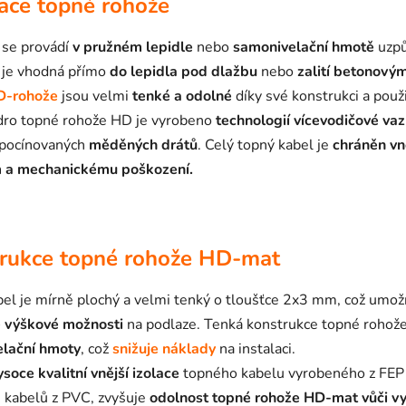
lace topné rohože
 se provádí
v pružném lepidle
nebo
samonivelační hmotě
uzpů
e je vhodná přímo
do lepidla pod dlažbu
nebo
zalití betonov
D-rohože
jsou velmi
tenké a odolné
díky své konstrukci a použ
dro topné rohože HD je vyrobeno
technologií vícevodičové va
pocínovaných
měděných drátů
. Celý topný kabel je
chráněn vně
 a mechanickému poškození.
rukce topné rohože HD-mat
bel je mírně plochý a velmi tenký o tloušťce 2x3 mm, což umož
 výškové možnosti
na podlaze. Tenká konstrukce topné roho
lační hmoty
, což
snižuje náklady
na instalaci.
ysoce kvalitní vnější izolace
topného kabelu vyrobeného z FEP 
i kabelů z PVC, zvyšuje
odolnost topné rohože HD-mat vůči v