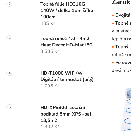
Záruk
Topná fólie HD310G
p
140W / délka 1bm šířka
a
•
Dvojitá
100cm
n
•
Topné r
485 Kč
e
v místec
l
Topná rohož 4.0 - 4m2
lepidla n
Heat Decor HD-Mat150
•
Topný d
3 535 Kč
rohože m
•
Po obvo
dává mož
HD-T1000 WIFI/W
Digitální termostat (bílý)
1 796 Kč
HD-XPS300 izolační
podklad 5mm XPS -bal.
13,5m2
1 802 Kč