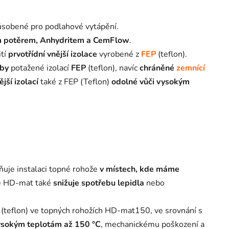
sobené pro podlahové vytápění.
ým potěrem, Anhydritem a CemFlow
.
ití
prvotřídní vnější izolace
vyrobené z
FEP
(teflon).
zby
potažené izolací
FEP
(teflon), navíc
chráněné
zemnící
jší izolací
také z FEP (Teflon)
odolné vůči vysokým
ňuje instalaci topné rohože
v místech, kde máme
že HD-mat také
snižuje spotřebu lepidla
nebo
(teflon) ve topných rohožích HD-mat150, ve srovnání s
ysokým teplotám až 150 °C
, mechanickému poškození a