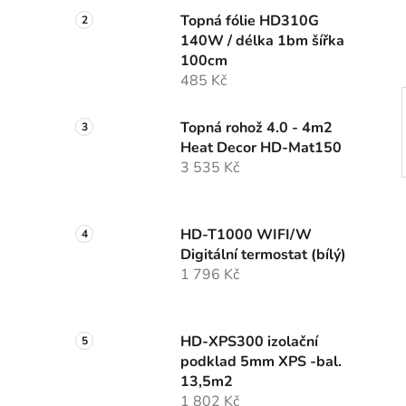
í
Topná fólie HD310G
p
140W / délka 1bm šířka
a
100cm
n
485 Kč
e
l
Topná rohož 4.0 - 4m2
Heat Decor HD-Mat150
3 535 Kč
HD-T1000 WIFI/W
Digitální termostat (bílý)
1 796 Kč
HD-XPS300 izolační
podklad 5mm XPS -bal.
13,5m2
1 802 Kč