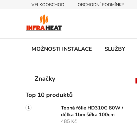
Přejít
VELKOOBCHOD
OBCHODNÍ PODMÍNKY
na
obsah
MOŽNOSTI INSTALACE
SLUŽBY
P
K
Přeskočit
Značky
a
kategorie
o
t
s
e
Top 10 produktů
t
g
r
o
Topná fólie HD310G 80W /
a
r
délka 1bm šířka 100cm
i
n
485 Kč
e
n