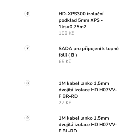
HD-XPS300 izolační
podklad 5mm XPS -
1ks=0,75m2
108 Kč
SADA pro připojení k topné
fólii ( B )
65 Kč
1M kabel lanko 1,5mm
dvojitá izolace HD H07VV-
F BR-RD
27 Kč
1M kabel lanko 1,5mm
dvojitá izolace HD H07VV-
F BL-RD