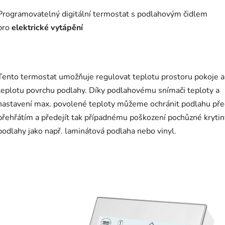
Programovatelný digitální termostat s podlahovým čidlem
pro
elektrické vytápění
Tento termostat umožňuje regulovat teplotu prostoru pokoje a
teplotu povrchu podlahy. Díky podlahovému snímači teploty a
nastavení max. povolené teploty můžeme ochránit podlahu př
přehřátím a předejít tak případnému poškození pochůzné krytin
podlahy jako např. laminátová podlaha nebo vinyl.