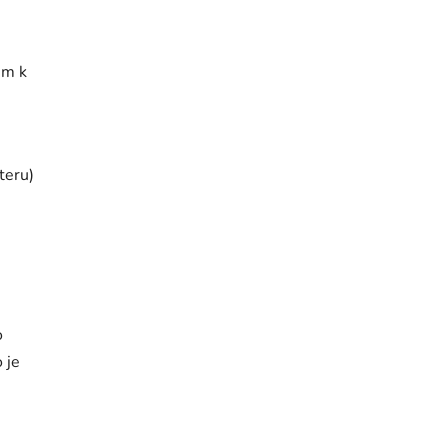
em k
uteru)
o
 je