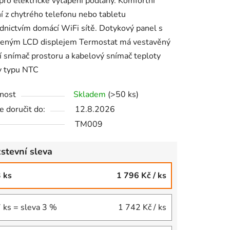
pro elektrické vytápění podlahy. Komfortní
í z chytrého telefonu nebo tabletu
dnictvím domácí WiFi sítě. Dotykový panel s
ceným LCD displejem Termostat má vestavěný
ek.
í snímač prostoru a kabelový snímač teploty
y typu NTC
nost
Skladem
(>50 ks)
 doručit do:
12.8.2026
TM009
stevní sleva
3 ks
1 796 Kč
/ ks
7 ks = sleva 3 %
1 742 Kč
/ ks