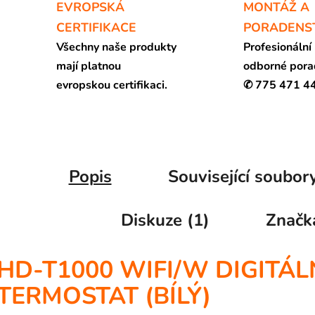
EVROPSKÁ
MONTÁŽ A
CERTIFIKACE
PORADENS
Všechny naše produkty
Profesionální
mají platnou
odborné pora
evropskou certifikaci.
✆ 775 471 4
Popis
Související soubory
Diskuze (1)
Značk
HD-T1000 WIFI/W DIGITÁL
TERMOSTAT (BÍLÝ)