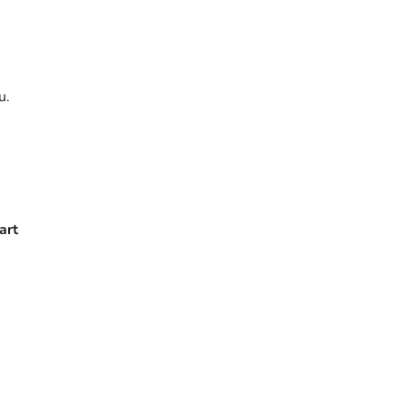
u.
art