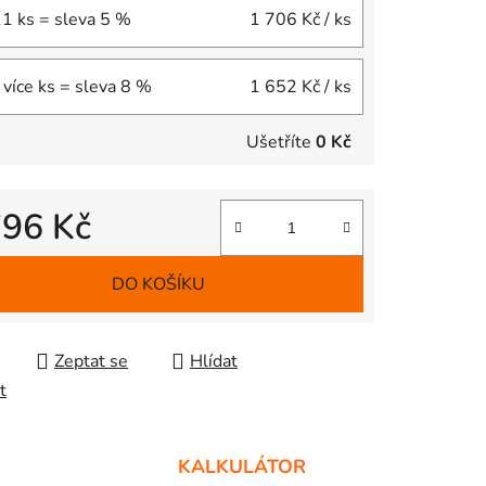
11 ks = sleva 5 %
1 706 Kč
/ ks
 více ks = sleva 8 %
1 652 Kč
/ ks
Ušetříte
0 Kč
796 Kč
 cena:
DO KOŠÍKU
Zeptat se
Hlídat
t
KALKULÁTOR