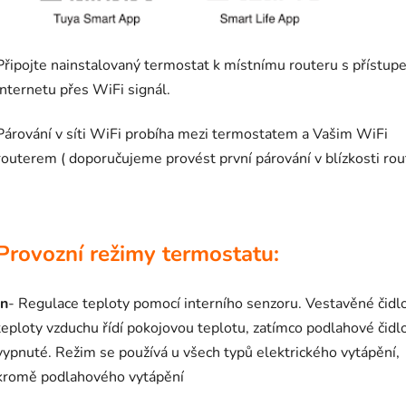
Připojte nainstalovaný termostat k místnímu routeru s přístup
internetu přes WiFi signál.
Párování v síti WiFi probíha mezi termostatem a Vašim WiFi
routerem ( doporučujeme provést první párování v blízkosti ro
Provozní režimy termostatu:
In
- Regulace teploty pomocí interního senzoru. Vestavěné čidl
teploty vzduchu řídí pokojovou teplotu, zatímco podlahové čidlo
vypnuté. Režim se používá u všech typů elektrického vytápění,
kromě podlahového vytápění