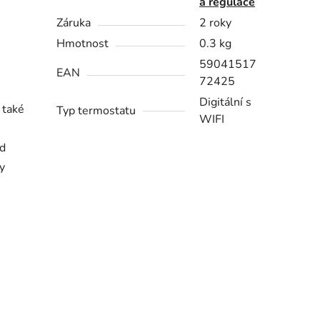
a regulace
Záruka
2 roky
Hmotnost
0.3 kg
59041517
EAN
72425
Digitální s
 také
Typ termostatu
WIFI
ed
y