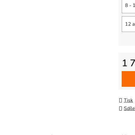
8 - 
12 a
1 
Měrná
Tisk
Sdíle