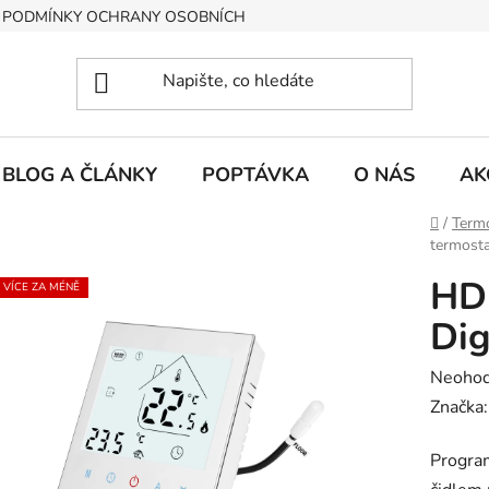
PODMÍNKY OCHRANY OSOBNÍCH ÚDAJŮ
BLOG A ČLÁNKY
POPTÁVKA
O NÁS
AK
Domů
/
Termo
termostat
HD
VÍCE ZA MÉNĚ
Dig
Průměr
Neoho
hodnoc
Značka
produk
Program
je