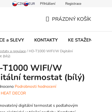
Přihlášení
Registrace
PRÁZDNÝ KOŠÍK
NÁKUPNÍ
KOŠÍK
CE a SLEVY
KONTAKTY
KE STAŽENÍ
NO
staty a regulace
/
HD-T1000 WIFI/W Digitální
 (bílý)
-T1000 WIFI/W
itální termostat (bílý)
né
dnoceno
Podrobnosti hodnocení
ení
:
HEAT DECOR
tu
ovatelný digitální termostat s podlahovým