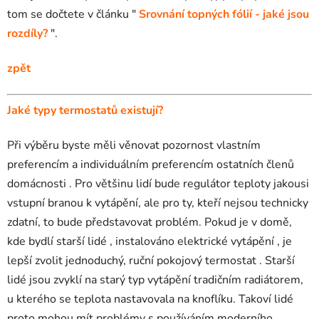
tom se dočtete v článku "
Srovnání topných fólií - jaké jsou
rozdíly?
".
zpět
Jaké typy termostatů existují?
Při výběru byste měli věnovat pozornost vlastním
preferencím a individuálním preferencím ostatních členů
domácnosti . Pro většinu lidí bude regulátor teploty jakousi
vstupní branou k vytápění, ale pro ty, kteří nejsou technicky
zdatní, to bude představovat problém. Pokud je v domě,
kde bydlí starší lidé , instalováno elektrické vytápění , je
lepší zvolit jednoduchý, ruční pokojový termostat . Starší
lidé jsou zvyklí na starý typ vytápění tradičním radiátorem,
u kterého se teplota nastavovala na knoflíku. Takoví lidé
proto mohou mít problémy s používáním moderního