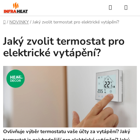
Přejít
Hledat
NÁK
na
KOŠ
obsah
Domů
/
NOVINKY
/
Jaký zvolit termostat pro elektrické vytápění?
Jaký zvolit termostat pro
elektrické vytápění?
Ovlivňuje výběr termostatu vaše účty za vytápění? Jaký