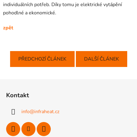
individuálních potřeb. Díky tomu je elektrické vytápění
pohodlné a ekonomické.
zpět
PŘEDCHOZÍ ČLÁNEK
DALŠÍ ČLÁNEK
Z
á
Kontakt
p
a
info
@
infraheat.cz
t
í