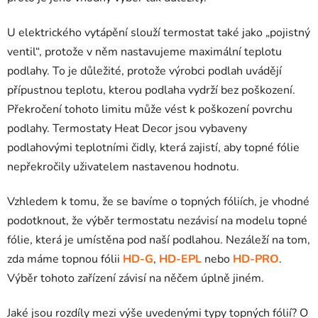
U elektrického vytápění slouží termostat také jako „pojistný
ventil“, protože v něm nastavujeme maximální teplotu
podlahy. To je důležité, protože výrobci podlah uvádějí
přípustnou teplotu, kterou podlaha vydrží bez poškození.
Překročení tohoto limitu může vést k poškození povrchu
podlahy. Termostaty Heat Decor jsou vybaveny
podlahovými teplotními čidly, která zajistí, aby topné fólie
nepřekročily uživatelem nastavenou hodnotu.
Vzhledem k tomu, že se bavíme o topných fóliích, je vhodné
podotknout, že výběr termostatu nezávisí na modelu topné
fólie, která je umístěna pod naší podlahou. Nezáleží na tom,
zda máme topnou fólii
HD-G
,
HD-EPL
nebo
HD-PRO
.
Výběr tohoto zařízení závisí na něčem úplně jiném.
Jaké jsou rozdíly mezi výše uvedenými typy topných fólií? O