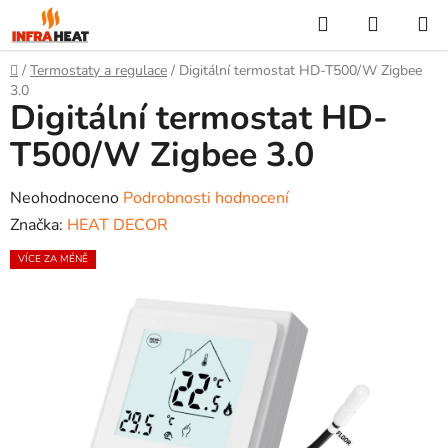
Přejít
Hledat
NÁKUP
na
KOŠÍK
obsah
Domů
/
Termostaty a regulace
/
Digitální termostat HD-T500/W Zigbee
3.0
Digitální termostat HD-
T500/W Zigbee 3.0
Průměrné
Neohodnoceno
Podrobnosti hodnocení
hodnocení
Značka:
HEAT DECOR
produktu
VÍCE ZA MÉNĚ
je
0,0
z
5
hvězdiček.