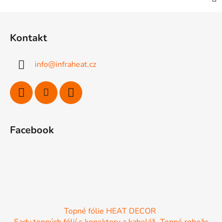
Z
á
Kontakt
p
a
info
@
infraheat.cz
t
í
Facebook
Topné fólie HEAT DECOR