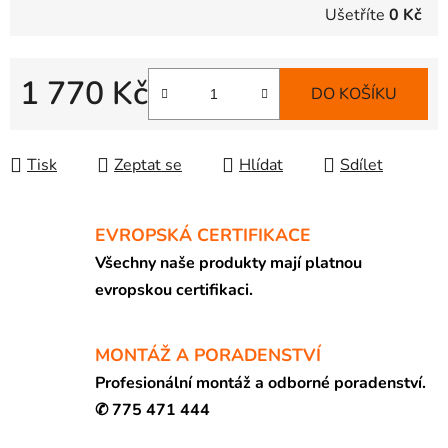
Ušetříte
0 Kč
1 770 Kč
DO KOŠÍKU
Měrná cena:
Tisk
Zeptat se
Hlídat
Sdílet
EVROPSKÁ CERTIFIKACE
Všechny naše produkty mají platnou
evropskou certifikaci.
MONTÁŽ A PORADENSTVÍ
Profesionální montáž a odborné poradenství.
✆ 775 471 444