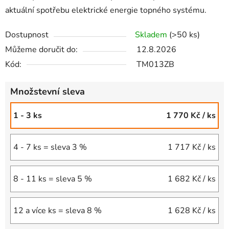
aktuální spotřebu elektrické energie topného systému.
Dostupnost
Skladem
(>50 ks)
Můžeme doručit do:
12.8.2026
Kód:
TM013ZB
Množstevní sleva
1 - 3 ks
1 770 Kč
/ ks
4 - 7 ks = sleva 3 %
1 717 Kč
/ ks
8 - 11 ks = sleva 5 %
1 682 Kč
/ ks
12 a více ks = sleva 8 %
1 628 Kč
/ ks