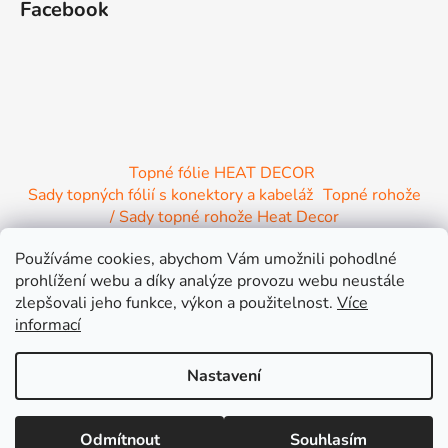
Facebook
Topné fólie HEAT DECOR
Sady topných fólií s konektory a kabeláž
Topné rohože
/ Sady topné rohože Heat Decor
/ Termostaty a regulace Heat Decor
Používáme cookies, abychom Vám umožnili pohodlné
/ Instalační materiál
/ Topné Infrapanely
prohlížení webu a díky analýze provozu webu neustále
/ Relaxační lehátko NIRE s Infra ohřevem
zlepšovali jeho funkce, výkon a použitelnost.
Více
informací
Nastavení
Vytvořil Shoptet
Lepší cena jinde nebo větší objednávka? Připravíme Vám výhodnou
Odmítnout
Souhlasím
Copyright 2026
INFRA HEAT s.r.o.
. Všechna práva