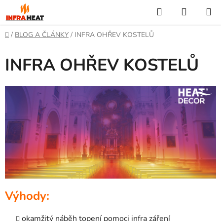
Přejít
Hledat
NÁKUP
na
KOŠÍK
obsah
Domů
/
BLOG A ČLÁNKY
/
INFRA OHŘEV KOSTELŮ
INFRA OHŘEV KOSTELŮ
Výhody:
okamžitý náběh topení pomoci infra záření