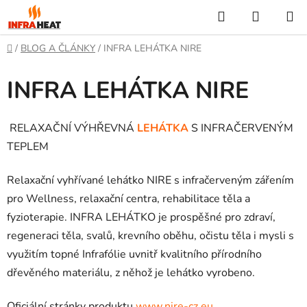
Přejít
Hledat
NÁKUP
na
KOŠÍK
obsah
Domů
/
BLOG A ČLÁNKY
/
INFRA LEHÁTKA NIRE
INFRA LEHÁTKA NIRE
RELAXAČNÍ VÝHŘEVNÁ
LEHÁTKA
S INFRAČERVENÝM
TEPLEM
Relaxační vyhřívané lehátko NIRE s infračerveným zářením
pro Wellness, relaxační centra, rehabilitace těla a
fyzioterapie. INFRA LEHÁTKO je prospěšné pro zdraví,
regeneraci těla, svalů, krevního oběhu, očistu těla i mysli s
využitím topné Infrafólie uvnitř kvalitního přírodního
dřevěného materiálu, z něhož je lehátko vyrobeno.
Oficiální stránky produktu
www.nire-cz.eu