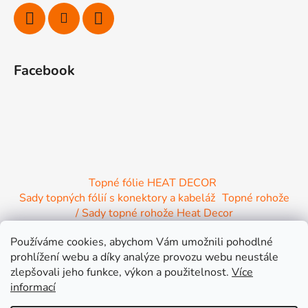
í
Facebook
Topné fólie HEAT DECOR
Sady topných fólií s konektory a kabeláž
Topné rohože
/ Sady topné rohože Heat Decor
/ Termostaty a regulace Heat Decor
Používáme cookies, abychom Vám umožnili pohodlné
/ Instalační materiál
/ Topné Infrapanely
prohlížení webu a díky analýze provozu webu neustále
/ Relaxační lehátko NIRE s Infra ohřevem
zlepšovali jeho funkce, výkon a použitelnost.
Více
informací