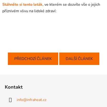
Stáhněte si tento leták
, ve kterém se dozvíte vše o jejich
příznivém vlivu na lidské zdraví:
PŘEDCHOZÍ ČLÁNEK
DALŠÍ ČLÁNEK
Z
á
Kontakt
p
a
info
@
infraheat.cz
t