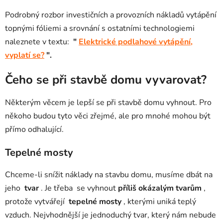
Podrobný rozbor investičních a provozních nákladů vytápění
topnými fóliemi a srovnání s ostatními technologiemi
naleznete v textu:
"
Elektrické podlahové vytápění,
vyplatí se?
".
Čeho se při stavbě domu vyvarovat?
Některým věcem je lepší se při stavbě domu vyhnout. Pro
někoho budou tyto věci zřejmé, ale pro mnohé mohou být
přímo odhalující.
Tepelné mosty
Chceme-li snížit náklady na stavbu domu, musíme dbát na
jeho
tvar
. Je třeba se vyhnout
příliš okázalým tvarům
,
protože vytvářejí
tepelné mosty
, kterými uniká teplý
vzduch. Nejvhodnější je jednoduchý tvar, který nám nebude