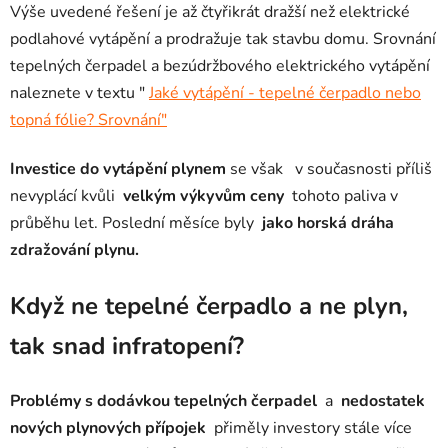
Výše uvedené řešení je až čtyřikrát dražší než elektrické
podlahové vytápění a prodražuje tak stavbu domu. Srovnání
tepelných čerpadel a bezúdržbového elektrického vytápění
naleznete v textu "
Jaké vytápění - tepelné čerpadlo nebo
topná fólie? Srovnání"
Investice do vytápění plynem
se však
v současnosti příliš
nevyplácí kvůli
velkým výkyvům ceny
tohoto paliva v
průběhu let. Poslední měsíce byly
jako horská dráha
zdražování plynu.
Když ne tepelné čerpadlo a ne plyn,
tak snad infratopení?
Problémy s dodávkou tepelných čerpadel
a
nedostatek
nových plynových přípojek
přiměly investory stále více