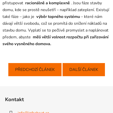
přistupovat
racionálně a komplexně
. Jsou fáze stavby
domu, kde se prostě neušetří – například zateplení. Existují
také fáze – jako je
výběr topného systému
– které nám
dávají větší svobodu, což se promítá do snížení nákladů na
stavbu domu. Vyplatí se to pečlivě promyslet a naplánovat
předem, abyste
měli větší volnost rozpočtu při zařizování
svého vysněného domova.
PŘEDCHOZÍ ČLÁNEK
DALŠÍ ČLÁNEK
Z
á
Kontakt
p
a