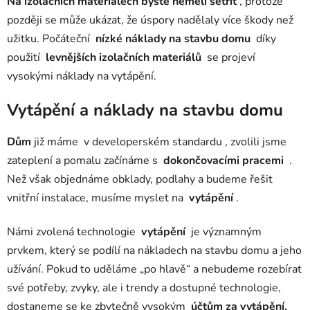
Na izolačních materiálech byste neměli šetřit
, protože
později se může ukázat, že úspory nadělaly více škody než
užitku. Počáteční
nízké náklady na stavbu domu
díky
použití
levnějších izolačních materiálů
se projeví
vysokými náklady na vytápění.
Vytápění a náklady na stavbu domu
Dům
již máme v developerském standardu
, zvolili jsme
zateplení a pomalu začínáme s
dokončovacími
pracemi
.
Než však objednáme obklady, podlahy a budeme řešit
vnitřní instalace, musíme myslet na
vytápění
.
Námi zvolená technologie
vytápění
je významným
prvkem, který se podílí na nákladech na stavbu domu a jeho
užívání. Pokud to uděláme „po hlavě“ a nebudeme rozebírat
své potřeby, zvyky, ale i trendy a dostupné technologie,
dostaneme se ke zbytečně vysokým
účtům za vytápění.