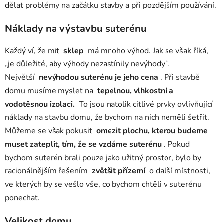
dělat problémy na začátku stavby a při pozdějším používání.
Náklady na výstavbu suterénu
Každý ví, že mít
sklep
má mnoho výhod. Jak se však říká,
„je důležité, aby výhody nezastínily nevýhody“.
Největší
nevýhodou suterénu je jeho cena
. Při stavbě
domu musíme myslet na
tepelnou, vlhkostní a
vodotěsnou izolaci.
To jsou natolik citlivé prvky ovlivňující
náklady na stavbu domu, že bychom na nich neměli šetřit.
Můžeme se však pokusit
omezit plochu, kterou budeme
muset zateplit, tím, že se vzdáme suterénu
. Pokud
bychom suterén brali pouze jako užitný prostor, bylo by
racionálnějším řešením
zvětšit přízemí
o další místnosti,
ve kterých by se vešlo vše, co bychom chtěli v suterénu
ponechat.
Velikost domu