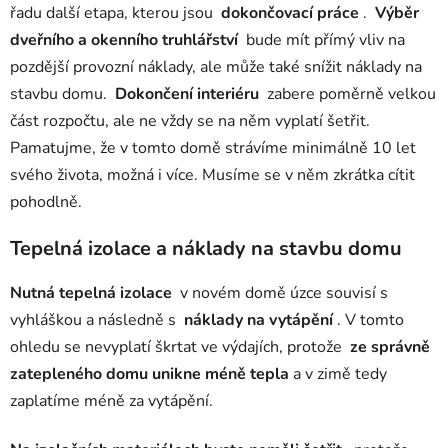
řadu další etapa, kterou jsou
dokončovací práce
.
Výběr
dveřního a okenního truhlářství
bude mít přímý vliv na
pozdější provozní náklady, ale může také snížit náklady na
stavbu domu.
Dokončení interiéru
zabere poměrně velkou
část rozpočtu, ale ne vždy se na něm vyplatí šetřit.
Pamatujme, že v tomto domě strávíme minimálně 10 let
svého života, možná i více. Musíme se v něm zkrátka cítit
pohodlně.
Tepelná izolace a náklady na stavbu domu
Nutná tepelná izolace
v novém domě úzce souvisí s
vyhláškou
a následně s
náklady na vytápění
. V tomto
ohledu se nevyplatí škrtat ve výdajích, protože
ze správně
zatepleného domu unikne méně tepla
a v zimě tedy
zaplatíme méně za vytápění.