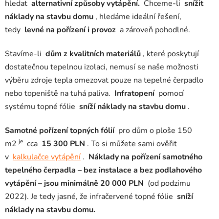
hledat
alternativní způsoby vytápění.
Chceme-li
snížit
náklady na stavbu domu
, hledáme ideální řešení,
tedy
levné na pořízení i provoz
a zároveň pohodlné.
Stavíme-li
dům z kvalitních materiálů
, které poskytují
dostatečnou tepelnou izolaci, nemusí se naše možnosti
výběru zdroje tepla omezovat pouze na tepelné čerpadlo
nebo topeniště na tuhá paliva.
Infratopení
pomocí
systému topné fólie
sníží náklady na stavbu domu
.
Samotné pořízení topných fólií
pro dům o ploše 150
je
m2
cca
15 300 PLN
. To si můžete sami ověřit
v
kalkulačce vytápění
.
Náklady na pořízení samotného
tepelného čerpadla – bez instalace a bez podlahového
vytápění – jsou minimálně 20 000 PLN
(od podzimu
2022). Je tedy jasné, že infračervené topné fólie
sníží
náklady na stavbu domu.