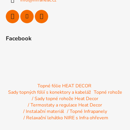
info
@
infraheat.cz
t
í
Facebook
Topné fólie HEAT DECOR
Sady topných fólií s konektory a kabeláž
Topné rohože
/ Sady topné rohože Heat Decor
/ Termostaty a regulace Heat Decor
/ Instalační materiál
/ Topné Infrapanely
/ Relaxační lehátko NIRE s Infra ohřevem