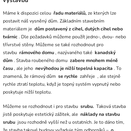
výstavbu
Máme k dispozici celou
řadu materiálů,
ze kterých lze
postavit náš vysněný dům. Základním stavebním
materiálem je
dům postavený z cihel, dutých cihel nebo
tvárnic
. Dle požadavků můžeme použít jedno-, dvou- nebo
třívrstvé stěny. Můžeme se také rozhodnout pro
stavbu
rámového domu
, nazývaného také
kanadský
dům
. Stavba roubeného domu
zabere mnohem méně
času
, ale jeho
nevýhodou je nižší tepelná kapacita
. To
znamená, že rámový dům
se
rychle
zahřeje
, ale stejně
rychle ztratí teplotu, když je topný systém vypnutý nebo
poskytuje nižší teplotu.
Můžeme se rozhodnout i pro stavbu
srubu.
Taková stavba
jistě poskytuje estetický zážitek, ale
náklady na stavbu
srubu
jsou rozhodně vyšší než u ostatních. Je to dáno tím,
že stavba takové budovy vyžaduje tým odborníků –
o