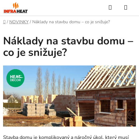
Přejít
Hledat
NÁ
na
KOŠ
obsah
Domů
/
NOVINKY
/
Náklady na stavbu domu – co je snižuje?
Náklady na stavbu domu –
co je snižuje?
Stavba domu je komplikovaný a náročný úkol, který musí