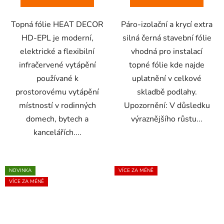
Topná fólie HEAT DECOR
Páro-izolační a krycí extra
HD-EPL je moderní,
silná černá stavební fólie
elektrické a flexibilní
vhodná pro instalací
infračervené vytápění
topné fólie kde najde
používané k
uplatnění v celkové
prostorovému vytápění
skladbě podlahy.
místností v rodinných
Upozornění: V důsledku
domech, bytech a
výraznějšího růstu...
kancelářích....
NOVINKA
VÍCE ZA MÉNĚ
VÍCE ZA MÉNĚ