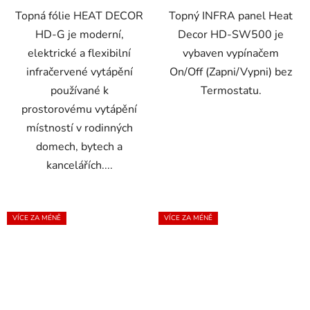
Topná fólie HEAT DECOR
Topný INFRA panel Heat
HD-G je moderní,
Decor HD-SW500 je
elektrické a flexibilní
vybaven vypínačem
infračervené vytápění
On/Off (Zapni/Vypni) bez
používané k
Termostatu.
prostorovému vytápění
místností v rodinných
domech, bytech a
kancelářích....
VÍCE ZA MÉNĚ
VÍCE ZA MÉNĚ