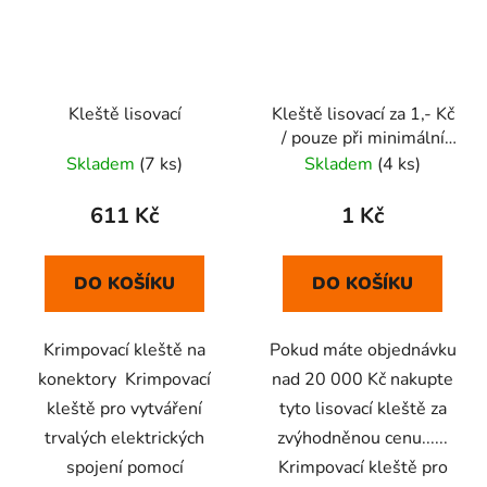
Kleště lisovací
Kleště lisovací za 1,- Kč
/ pouze při minimální
objednávce nad
Skladem
(7 ks)
Skladem
(4 ks)
20.000,-KČ
611 Kč
1 Kč
DO KOŠÍKU
DO KOŠÍKU
Krimpovací kleště na
Pokud máte objednávku
konektory Krimpovací
nad 20 000 Kč nakupte
kleště pro vytváření
tyto lisovací kleště za
trvalých elektrických
zvýhodněnou cenu......
spojení pomocí
Krimpovací kleště pro