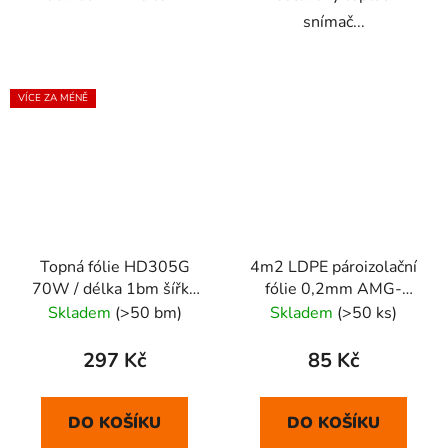
snímač...
VÍCE ZA MÉNĚ
Topná fólie HD305G
4m2 LDPE pároizolační
70W / délka 1bm šířka
fólie 0,2mm AMG-
50cm
PROFI
Skladem
(>50 bm)
Skladem
(>50 ks)
297 Kč
85 Kč
DO KOŠÍKU
DO KOŠÍKU