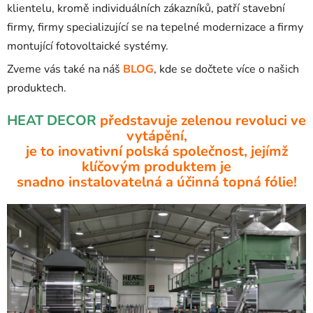
klientelu, kromě individuálních zákazníků, patří stavební
firmy, firmy specializující se na tepelné modernizace a firmy
montující fotovoltaické systémy.
Zveme vás také na náš
BLOG
, kde se dočtete více o našich
produktech.
HEAT DECOR
představuje zelenou revoluci ve
vytápění,
je to inovativní polská společnost, jejímž
klíčovým produktem je
snadno instalovatelná a účinná topná fólie!