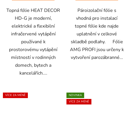
Topná fólie HEAT DECOR
Pároizolační fólie s
HD-G je moderní,
vhodná pro instalací
elektrické a flexibilní
topné fólie kde najde
infračervené vytápění
uplatnění v celkové
používané k
skladbě podlahy. Fólie
prostorovému vytápění
AMG PROFI jsou určeny k
místností v rodinných
vytvoření parozábranné...
domech, bytech a
kancelářích....
VÍCE ZA MÉNĚ
NOVINKA
VÍCE ZA MÉNĚ