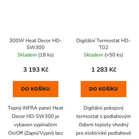
300W Heat Decor HD-
Digitální Termostat HD-
SW300
T02
Skladem
(18 ks)
Skladem
(>50 ks)
3 193 Kč
1 283 Kč
DO KOŠÍKU
DO KOŠÍKU
Topný INFRA panel Heat
Digitální pokojový
Decor HD-SW300 je
termostat s podlahovým
vybaven vypínačem
čidlem teploty vhodný
On/Off (Zapni/Vypni) bez
pro elektrické podlahové