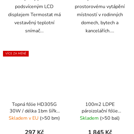
podsvíceným LCD
prostorovému vytápění
displejem Termostat má
místností v rodinných
vestavěný teplotní
domech, bytech a
snímač...
kancelářích....
VÍCE ZA MÉNĚ
Topná fólie HD305G
100m2 LDPE
30W / délka 1bm šířka
pároizolační fólie
50cm
0,2mm AMG-PROFI
Skladem v EU
(>50 bm)
Skladem
(>50 bal)
297 Kč
1 845 Kč