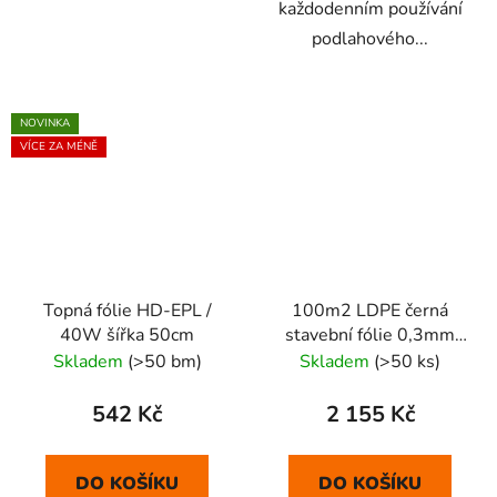
každodenním používání
podlahového...
NOVINKA
VÍCE ZA MÉNĚ
Topná fólie HD-EPL /
100m2 LDPE černá
40W šířka 50cm
stavební fólie 0,3mm
PRAXA
Skladem
(>50 bm)
Skladem
(>50 ks)
542 Kč
2 155 Kč
DO KOŠÍKU
DO KOŠÍKU