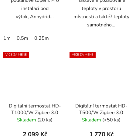
podlahové topení. Pro
nastavení požadované
instalaci pod
teploty v prostoru
výtok, Anhydrid...
místnosti a taktéž teploty
samotného...
1m
0,5m
0,25m
VÍCE ZA MÉNĚ
VÍCE ZA MÉNĚ
Digitální termostat HD-
Digitální termostat HD-
T1000/W Zigbee 3.0
T500/W Zigbee 3.0
Skladem
(20 ks)
Skladem
(>50 ks)
2 099 Kč
1 770 Kč