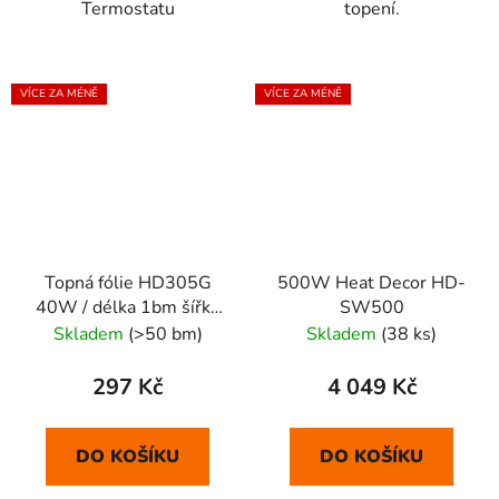
Termostatu
topení.
VÍCE ZA MÉNĚ
VÍCE ZA MÉNĚ
Topná fólie HD305G
500W Heat Decor HD-
40W / délka 1bm šířka
SW500
50cm
Skladem
(>50 bm)
Skladem
(38 ks)
297 Kč
4 049 Kč
DO KOŠÍKU
DO KOŠÍKU