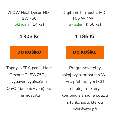
750W Heat Decor HD-
Digitální Termostat HD-
SW750
T05 W / WiFi
Skladem
(14 ks)
Skladem
(>50 ks)
4 903 Kč
1 185 Kč
DO KOŠÍKU
DO KOŠÍKU
Topný INFRA panel Heat
Programovatelný
Decor HD-SW750 je
pokojový termostat s Wi-
vybaven vypínačem
Fi a přehledným LCD
On/Off (Zapni/Vypni) bez
displejem, který
Termostatu
kombinuje snadné použití
s ​​funkčností, kterou
očekáváte při