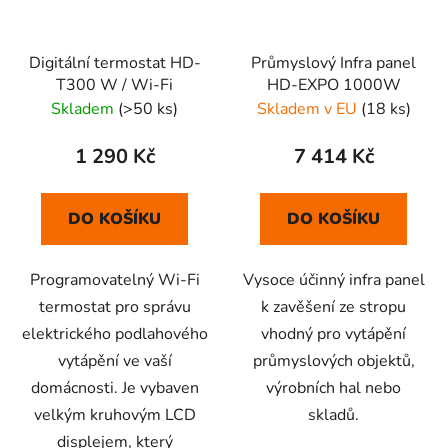
Digitální termostat HD-
Průmyslový Infra panel
T300 W / Wi-Fi
HD-EXPO 1000W
Skladem
(>50 ks)
Skladem v EU
(18 ks)
1 290 Kč
7 414 Kč
DO KOŠÍKU
DO KOŠÍKU
Programovatelný Wi-Fi
Vysoce účinný infra panel
termostat pro správu
k zavěšení ze stropu
elektrického podlahového
vhodný pro vytápění
vytápění ve vaší
průmyslových objektů,
domácnosti. Je vybaven
výrobních hal nebo
velkým kruhovým LCD
skladů.
displejem, který