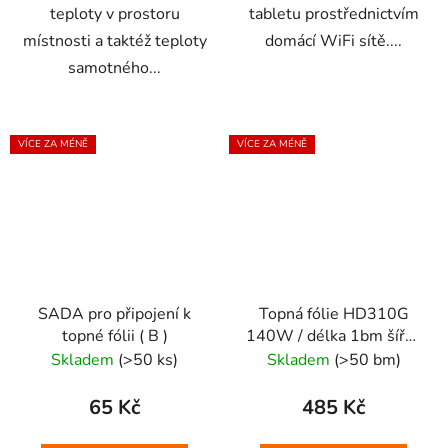
teploty v prostoru
tabletu prostřednictvím
místnosti a taktéž teploty
domácí WiFi sítě....
samotného...
VÍCE ZA MÉNĚ
VÍCE ZA MÉNĚ
SADA pro připojení k
Topná fólie HD310G
topné fólii ( B )
140W / délka 1bm šířka
100cm
Skladem
(>50 ks)
Skladem
(>50 bm)
65 Kč
485 Kč