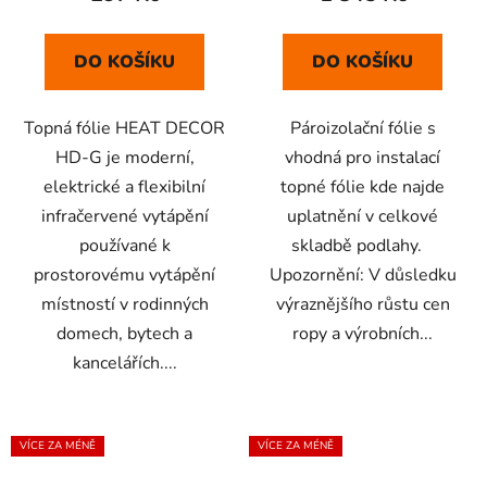
DO KOŠÍKU
DO KOŠÍKU
Topná fólie HEAT DECOR
Pároizolační fólie s
HD-G je moderní,
vhodná pro instalací
elektrické a flexibilní
topné fólie kde najde
infračervené vytápění
uplatnění v celkové
používané k
skladbě podlahy.
prostorovému vytápění
Upozornění: V důsledku
místností v rodinných
výraznějšího růstu cen
domech, bytech a
ropy a výrobních...
kancelářích....
VÍCE ZA MÉNĚ
VÍCE ZA MÉNĚ