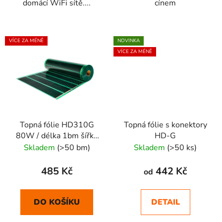
domácí WiFi sítě....
cínem
VÍCE ZA MÉNĚ
NOVINKA
VÍCE ZA MÉNĚ
Topná fólie HD310G
Topná fólie s konektory
80W / délka 1bm šířka
HD-G
100cm
Skladem
(>50 bm)
Skladem
(>50 ks)
485 Kč
442 Kč
od
DO KOŠÍKU
DETAIL