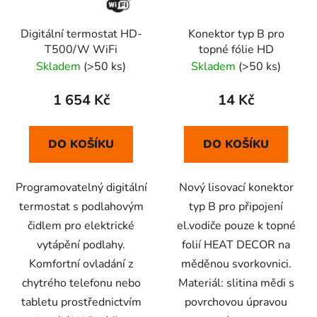
p
o
r
d
Digitální termostat HD-
Konektor typ B pro
o
u
T500/W WiFi
topné fólie HD
d
k
Skladem
(>50 ks)
Skladem
(>50 ks)
u
t
k
ů
1 654 Kč
14 Kč
t
ů
DO KOŠÍKU
DO KOŠÍKU
Programovatelný digitální
Nový lisovací konektor
termostat s podlahovým
typ B pro připojení
čidlem pro elektrické
el.vodiče pouze k topné
vytápění podlahy.
folií HEAT DECOR na
Komfortní ovladání z
měděnou svorkovnici.
chytrého telefonu nebo
Materiál: slitina mědi s
tabletu prostřednictvím
povrchovou úpravou