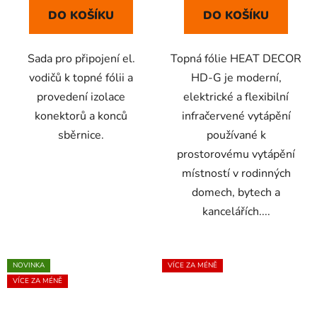
DO KOŠÍKU
DO KOŠÍKU
Sada pro připojení el.
Topná fólie HEAT DECOR
vodičů k topné fólii a
HD-G je moderní,
provedení izolace
elektrické a flexibilní
konektorů a konců
infračervené vytápění
sběrnice.
používané k
prostorovému vytápění
místností v rodinných
domech, bytech a
kancelářích....
NOVINKA
VÍCE ZA MÉNĚ
VÍCE ZA MÉNĚ