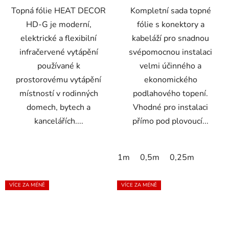
Topná fólie HEAT DECOR
Kompletní sada topné
HD-G je moderní,
fólie s konektory a
elektrické a flexibilní
kabeláží pro snadnou
infračervené vytápění
svépomocnou instalaci
používané k
velmi účinného a
prostorovému vytápění
ekonomického
místností v rodinných
podlahového topení.
domech, bytech a
Vhodné pro instalaci
kancelářích....
přímo pod plovoucí...
1m
0,5m
0,25m
VÍCE ZA MÉNĚ
VÍCE ZA MÉNĚ