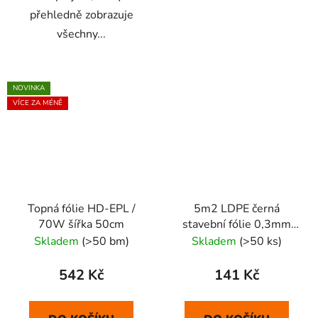
přehledně zobrazuje
všechny...
NOVINKA
VÍCE ZA MÉNĚ
Topná fólie HD-EPL /
5m2 LDPE černá
70W šířka 50cm
stavební fólie 0,3mm
PRAXA
Skladem
(>50 bm)
Skladem
(>50 ks)
542 Kč
141 Kč