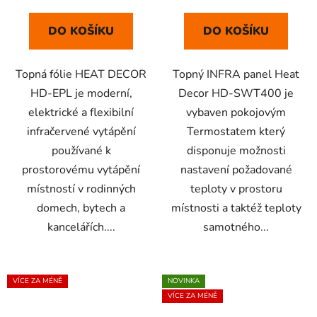
DO KOŠÍKU
DO KOŠÍKU
Topná fólie HEAT DECOR
Topný INFRA panel Heat
HD-EPL je moderní,
Decor HD-SWT400 je
elektrické a flexibilní
vybaven pokojovým
infračervené vytápění
Termostatem který
používané k
disponuje možnosti
prostorovému vytápění
nastavení požadované
místností v rodinných
teploty v prostoru
domech, bytech a
místnosti a taktéž teploty
kancelářích....
samotného...
VÍCE ZA MÉNĚ
NOVINKA
VÍCE ZA MÉNĚ