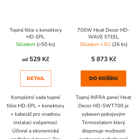
Topná fólie s konektory
700W Heat Decor HD-
HD-EPL
WAVE STEEL
Skladem
(>50 ks)
Skladem v EU
(26 ks)
529 Kč
5 873 Kč
od
DETAIL
DO KOŠÍKU
Kompletní sada topné
Topný INFRA panel Heat
fólie HD-EPL + konektory
Decor HD-SWT700 je
+ kabeláž pro snadnou
vybaven pokojovým
instalaci svépomocí.
Termostatem který
Účinné a ekonomické
disponuje možnosti