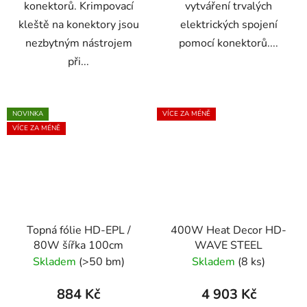
konektorů. Krimpovací
vytváření trvalých
kleště na konektory jsou
elektrických spojení
nezbytným nástrojem
pomocí konektorů....
při...
NOVINKA
VÍCE ZA MÉNĚ
VÍCE ZA MÉNĚ
Topná fólie HD-EPL /
400W Heat Decor HD-
80W šířka 100cm
WAVE STEEL
Skladem
(>50 bm)
Skladem
(8 ks)
884 Kč
4 903 Kč