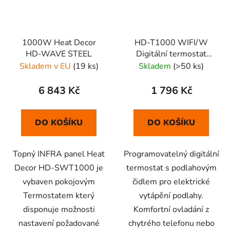
1000W Heat Decor
HD-T1000 WIFI/W
HD-WAVE STEEL
Digitální termostat
(bílý)
Skladem v EU
(19 ks)
Skladem
(>50 ks)
6 843 Kč
1 796 Kč
DO KOŠÍKU
DO KOŠÍKU
Topný INFRA panel Heat
Programovatelný digitální
Decor HD-SWT1000 je
termostat s podlahovým
vybaven pokojovým
čidlem pro elektrické
Termostatem který
vytápění podlahy.
disponuje možnosti
Komfortní ovladání z
nastavení požadované
chytrého telefonu nebo