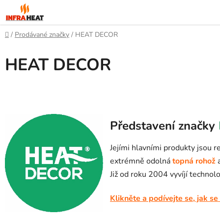
Přejít
na
obsah
Domů
/
Prodávané značky
/
HEAT DECOR
HEAT DECOR
Představení značky
Jejími hlavními produkty jsou r
extrémně odolná
topná rohož
a
Již od roku 2004 vyvíjí technol
Klikněte a podívejte se, jak se