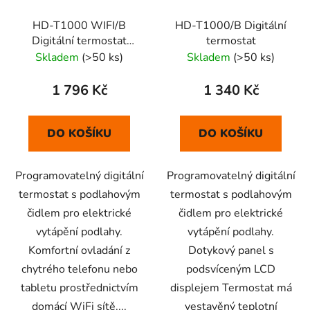
HD-T1000 WIFI/B
HD-T1000/B Digitální
Digitální termostat
termostat
(černý)
Skladem
(>50 ks)
Skladem
(>50 ks)
1 796 Kč
1 340 Kč
DO KOŠÍKU
DO KOŠÍKU
Programovatelný digitální
Programovatelný digitální
termostat s podlahovým
termostat s podlahovým
čidlem pro elektrické
čidlem pro elektrické
vytápění podlahy.
vytápění podlahy.
Komfortní ovladání z
Dotykový panel s
chytrého telefonu nebo
podsvíceným LCD
tabletu prostřednictvím
displejem Termostat má
domácí WiFi sítě....
vestavěný teplotní