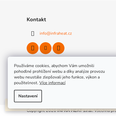
Z
á
Kontakt
p
a
info
@
infraheat.cz
t
í
Používáme cookies, abychom Vám umožnili
pohodlné prohlížení webu a díky analýze provozu
Topné fólie HEAT DECOR
Sady topných fólií
webu neustále zlepšovali jeho funkce, výkon a
/ Instalač
použitelnost.
Více informací
Nastavení
Lepší cena jinde nebo větší objednávka? Připravíme Vám výhodnou nabídku n
míru !
Copyright 2026
INFRA HEAT s.r.o.
. Všechna pr