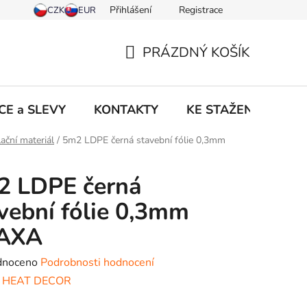
Přihlášení
Registrace
PRÁZDNÝ KOŠÍK
NÁKUPNÍ
KOŠÍK
CE a SLEVY
KONTAKTY
KE STAŽENÍ
NO
lační materiál
/
5m2 LDPE černá stavební fólie 0,3mm
2 LDPE černá
vební fólie 0,3mm
AXA
né
dnoceno
Podrobnosti hodnocení
ení
:
HEAT DECOR
tu