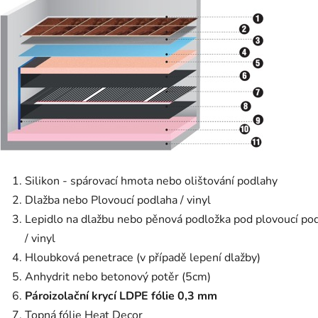
Silikon - spárovací hmota nebo olištování podlahy
Dlažba nebo Plovoucí podlaha / vinyl
Lepidlo na dlažbu nebo pěnová podložka pod plovoucí po
/ vinyl
Hloubková penetrace (v případě lepení dlažby)
Anhydrit nebo betonový potěr (5cm)
Pároizolační krycí LDPE fólie 0,3 mm
Topná fólie Heat Decor