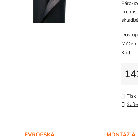
Páro-iz
je
pro ins
0,0
skladbě
z
5
Dostup
hvězdič
Můžeme
Kód:
14
Měrná
Tisk
Sdíle
EVROPSKÁ
MONTÁŽ A