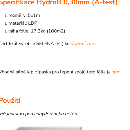
Specifikace HydroB 0,30mm (A-test)
rozměry: 5x1m
materiál: LDP
váha fólie: 17,2kg (100m2)
Certifikát výrobce SELENA (PL) ke
stažení zde :
Vhodná sílná lepicí páska pro lepení spojů této fólie je
zde:
Použití
Při instalaci pod anhydrid nebo betón: