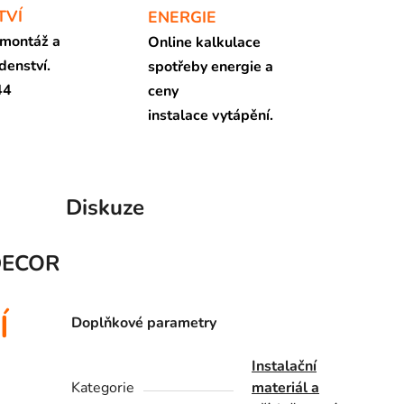
TVÍ
ENERGIE
 montáž a
Online kalkulace
denství.
spotřeby energie a
44
ceny
instalace vytápění.
Diskuze
DECOR
Í
Doplňkové parametry
Instalační
Kategorie
materiál a