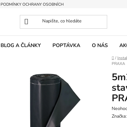
PODMÍNKY OCHRANY OSOBNÍCH ÚDAJŮ
BLOG A ČLÁNKY
POPTÁVKA
O NÁS
AK
Domů
/
Insta
PRAXA
5m
sta
PR
Průměr
Neoho
hodnoc
Značka
produk