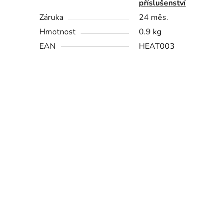
příslušenství
Záruka
24 měs.
Hmotnost
0.9 kg
EAN
HEAT003