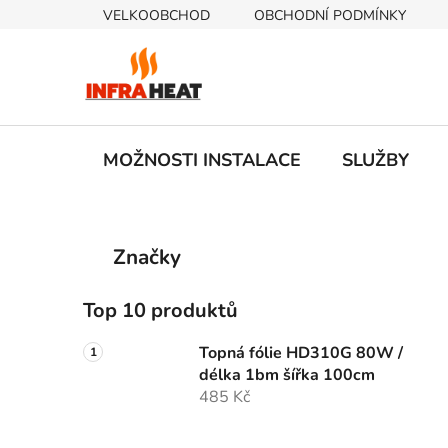
Přejít
VELKOOBCHOD
OBCHODNÍ PODMÍNKY
na
obsah
MOŽNOSTI INSTALACE
SLUŽBY
P
K
Přeskočit
Značky
a
kategorie
o
t
s
e
Top 10 produktů
t
g
r
o
Topná fólie HD310G 80W /
a
r
délka 1bm šířka 100cm
i
n
485 Kč
e
n