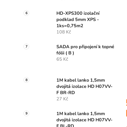
HD-XPS300 izolační
podklad 5mm XPS -
1ks=0,75m2
108 Kč
SADA pro připojení k topné
fólii ( B )
65 Kč
1M kabel lanko 1,5mm
dvojitá izolace HD H07VV-
F BR-RD
27 Kč
1M kabel lanko 1,5mm
dvojitá izolace HD H07VV-
F BL-RD