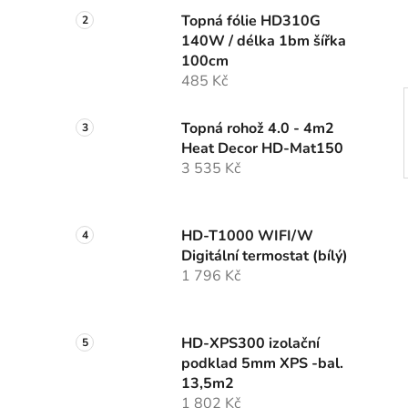
í
Topná fólie HD310G
p
140W / délka 1bm šířka
a
100cm
n
485 Kč
e
l
Topná rohož 4.0 - 4m2
Heat Decor HD-Mat150
3 535 Kč
HD-T1000 WIFI/W
Digitální termostat (bílý)
1 796 Kč
HD-XPS300 izolační
podklad 5mm XPS -bal.
13,5m2
1 802 Kč