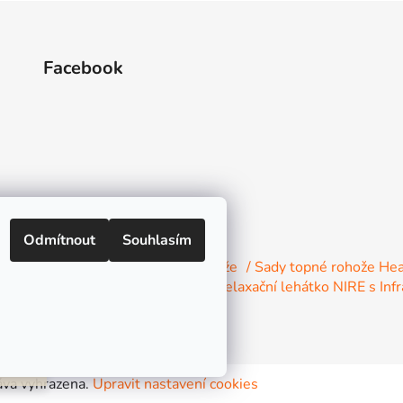
Facebook
Odmítnout
Souhlasím
 s konektory a kabeláž
Topné rohože
/ Sady topné rohože He
ní materiál
/ Topné Infrapanely
/ Relaxační lehátko NIRE s In
a
áva vyhrazena.
Upravit nastavení cookies