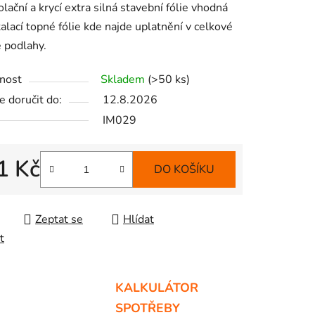
olační a krycí extra silná stavební fólie vhodná
talací topné fólie kde najde uplatnění v celkové
 podlahy.
nost
Skladem
(>50 ks)
ek.
 doručit do:
12.8.2026
IM029
1 Kč
DO KOŠÍKU
 cena:
Zeptat se
Hlídat
t
KALKULÁTOR
SPOTŘEBY