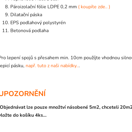
Pároizolační fólie LDPE 0,2 mm
( koupíte zde.. )
Dilatační páska
EPS podlahový polystyrén
Betonová podlaha
Pro lepení spojů s přesahem min. 10cm použíjte vhodnou silno
lepicí pásku,
např. tuto z naši nabídky..
.
UPOZORNĚNÍ
Objednávat lze pouze množtví násobené 5m2, chceteli 20m
vložte do košíku 4ks...