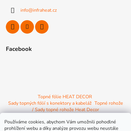
a
info
@
infraheat.cz
t
í
Facebook
Topné fólie HEAT DECOR
Sady topných fólií s konektory a kabeláž
Topné rohože
/ Sady topné rohože Heat Decor
/ Termostaty a regulace Heat Decor
Používáme cookies, abychom Vám umožnili pohodlné
/ Instalační materiál
/ Topné Infrapanely
prohlížení webu a díky analýze provozu webu neustále
/ Relaxační lehátko NIRE s Infra ohřevem