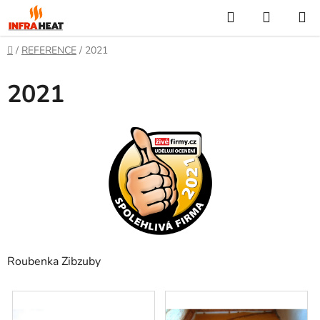
Přejít
Hledat
NÁKUP
na
KOŠÍK
obsah
Domů
/
REFERENCE
/
2021
2021
Roubenka Zibzuby