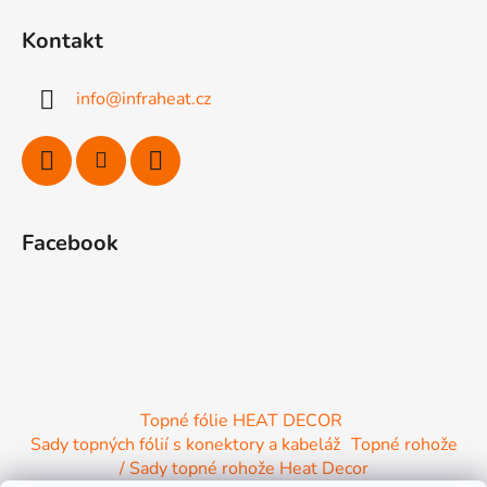
á
Kontakt
p
a
info
@
infraheat.cz
t
í
Facebook
Topné fólie HEAT DECOR
Sady topných fólií s konektory a kabeláž
Topné rohože
/ Sady topné rohože Heat Decor