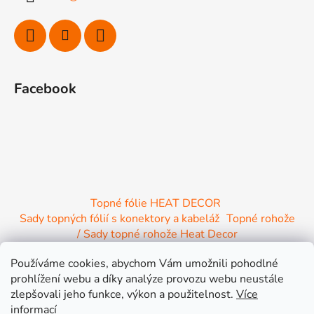
t
í
Facebook
Topné fólie HEAT DECOR
Sady topných fólií s konektory a kabeláž
Topné rohože
/ Sady topné rohože Heat Decor
/ Termostaty a regulace Heat Decor
Používáme cookies, abychom Vám umožnili pohodlné
/ Instalační materiál
/ Topné Infrapanely
prohlížení webu a díky analýze provozu webu neustále
/ Relaxační lehátko NIRE s Infra ohřevem
zlepšovali jeho funkce, výkon a použitelnost.
Více
informací