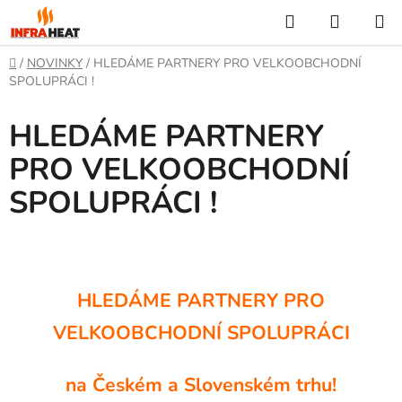
Přejít
Hledat
NÁKUP
na
KOŠÍK
obsah
Domů
/
NOVINKY
/
HLEDÁME PARTNERY PRO VELKOOBCHODNÍ
SPOLUPRÁCI !
HLEDÁME PARTNERY
PRO VELKOOBCHODNÍ
SPOLUPRÁCI !
HLEDÁME PARTNERY PRO
VELKOOBCHODNÍ SPOLUPRÁCI
na Českém a Slovenském trhu!