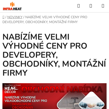
Přejít
Hledat
NÁKUP
na
KOŠÍK
obsah
Domů
/
NOVINKY
/
NABÍZÍME VELMI VÝHODNÉ CENY PRO
DEVELOPERY, OBCHODNÍKY, MONTÁŽNÍ FIRMY
NABÍZÍME VELMI
VÝHODNÉ CENY PRO
DEVELOPERY,
OBCHODNÍKY, MONTÁŽNÍ
FIRMY