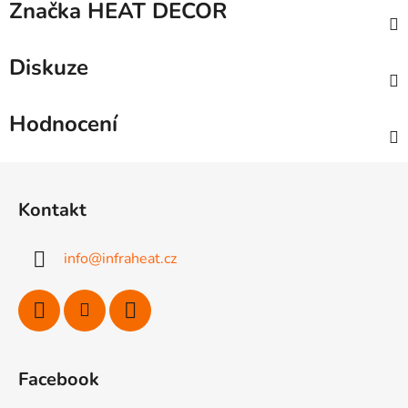
Značka
HEAT DECOR
Diskuze
Hodnocení
Z
á
Kontakt
p
a
info
@
infraheat.cz
t
í
Facebook