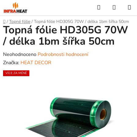
Přejít
Hledat
NÁKUP
na
KOŠÍK
obsah
Domů
/
Topné fólie
/
Topná fólie HD305G 70W / délka 1bm šířka 50cm
Topná fólie HD305G 70W
/ délka 1bm šířka 50cm
Průměrné
Neohodnoceno
Podrobnosti hodnocení
hodnocení
Značka:
HEAT DECOR
produktu
VÍCE ZA MÉNĚ
je
0,0
z
5
hvězdiček.