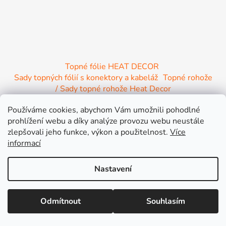
Topné fólie HEAT DECOR
Sady topných fólií s konektory a kabeláž
Topné rohože
/ Sady topné rohože Heat Decor
/ Termostaty a regulace Heat Decor
Používáme cookies, abychom Vám umožnili pohodlné
/ Instalační materiál
/ Topné Infrapanely
prohlížení webu a díky analýze provozu webu neustále
/ Relaxační lehátko NIRE s Infra ohřevem
zlepšovali jeho funkce, výkon a použitelnost.
Více
informací
Nastavení
Vytvořil Shoptet
Lepší cena jinde nebo větší objednávka? Připravíme Vám výhodnou
Odmítnout
Souhlasím
Copyright 2026
INFRA HEAT s.r.o.
. Všechna práva
nabídku na míru !
vyhrazena.
Upravit nastavení cookies