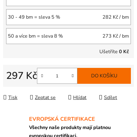
30 - 49 bm = sleva 5 %
282 Kč
/ bm
50 a více bm = sleva 8 %
273 Kč
/ bm
Ušetříte
0 Kč
297 Kč
DO KOŠÍKU
Měrná cena:
Tisk
Zeptat se
Hlídat
Sdílet
EVROPSKÁ CERTIFIKACE
Všechny naše produkty mají platnou
evropskou certifikaci.