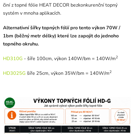
činí z topné fólie HEAT DECOR bezkonkurenční topný
systém v mnoha aplikacích.
Alternativní šířky topných fólií pro tento výkon 70W /
1bm (běžný metr délky) které lze zapojit do jednoho
topného okruhu.
2
HD310G
- šíře 100cm, výkon 140W/bm = 140W/m
2
HD3025G
šíře 25cm, výkon 35W/bm = 140W/m