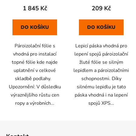
1 845 Kč
209 Kč
DO KOŠÍKU
DO KOŠÍKU
Pároizolační fólie s
Lepicí páska vhodná pro
vhodná pro instalací
lepení spojů pároizolační
topné fólie kde najde
žluté fólie se silným
uplatnění v celkové
lepidlem a pároizolačními
skladbě podlahy.
schopnostmi. Díky
Upozornění: V důsledku
silnému lepidlu je tato
výraznějšího růstu cen
páska vhodná i na lepení
ropy a výrobních...
spojů XPS...
Z
á