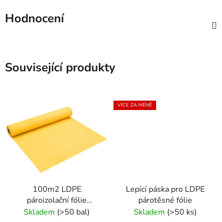
Hodnocení
Související produkty
VÍCE ZA MÉNĚ
100m2 LDPE
Lepící páska pro LDPE
pároizolační fólie
párotěsné fólie
0,2mm AMG-PROFI
Skladem
(>50 bal)
Skladem
(>50 ks)