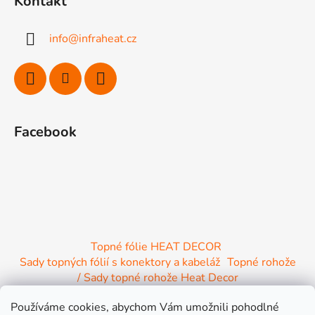
Kontakt
p
a
info
@
infraheat.cz
t
í
Facebook
Topné fólie HEAT DECOR
Sady topných fólií s konektory a kabeláž
Topné rohože
/ Sady topné rohože Heat Decor
/ Termostaty a regulace Heat Decor
Používáme cookies, abychom Vám umožnili pohodlné
/ Instalační materiál
/ Topné Infrapanely