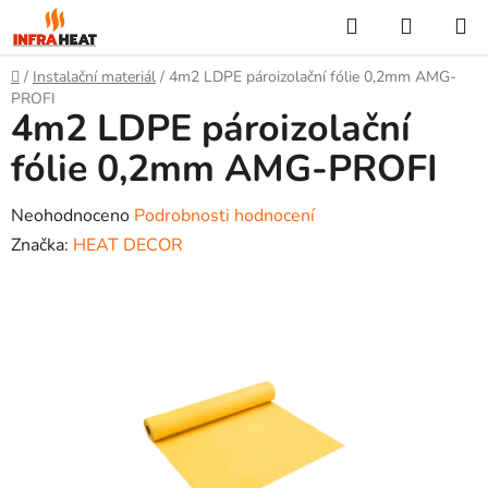
Přejít
Hledat
NÁKUP
na
KOŠÍK
obsah
Domů
/
Instalační materiál
/
4m2 LDPE pároizolační fólie 0,2mm AMG-
PROFI
4m2 LDPE pároizolační
fólie 0,2mm AMG-PROFI
Průměrné
Neohodnoceno
Podrobnosti hodnocení
hodnocení
Značka:
HEAT DECOR
produktu
je
0,0
z
5
hvězdiček.