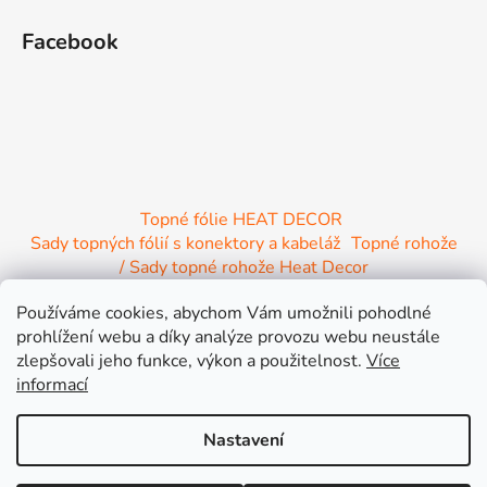
Facebook
Topné fólie HEAT DECOR
Sady topných fólií s konektory a kabeláž
Topné rohože
/ Sady topné rohože Heat Decor
/ Termostaty a regulace Heat Decor
Používáme cookies, abychom Vám umožnili pohodlné
/ Instalační materiál
/ Topné Infrapanely
prohlížení webu a díky analýze provozu webu neustále
/ Relaxační lehátko NIRE s Infra ohřevem
zlepšovali jeho funkce, výkon a použitelnost.
Více
informací
Nastavení