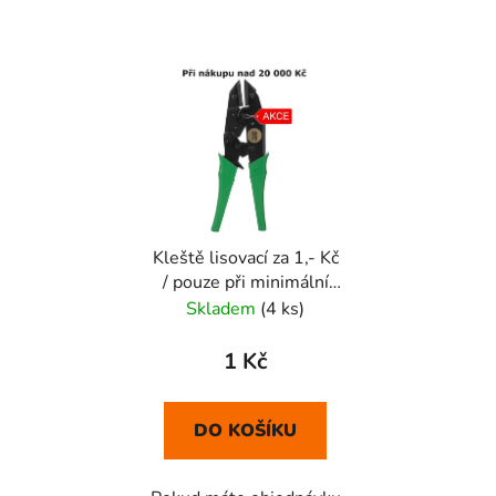
Kleště lisovací za 1,- Kč
/ pouze při minimální
objednávce nad
Skladem
(4 ks)
20.000,-KČ
1 Kč
DO KOŠÍKU