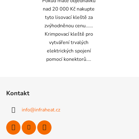
Pokud máte objednávku
nad 20 000 Kč nakupte
tyto lisovací kleště za
zvýhodněnou cenu......
Krimpovací kleště pro
vytváření trvalých
elektrických spojení
pomocí konektorů....
Z
á
Kontakt
p
a
info
@
infraheat.cz
t
í