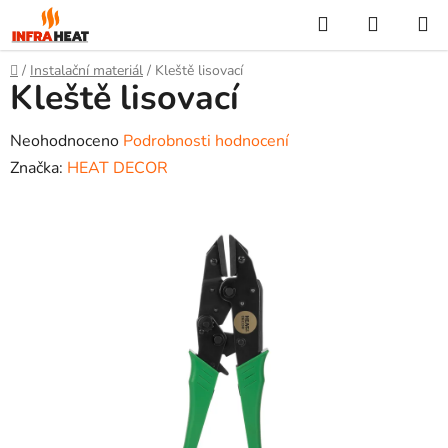
Přejít
Hledat
NÁKUP
na
KOŠÍK
obsah
Domů
/
Instalační materiál
/
Kleště lisovací
Kleště lisovací
Průměrné
Neohodnoceno
Podrobnosti hodnocení
hodnocení
Značka:
HEAT DECOR
produktu
je
0,0
z
5
hvězdiček.