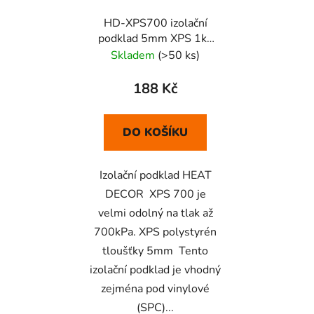
HD-XPS700 izolační
podklad 5mm XPS 1ks
=0,75m2
Skladem
(>50 ks)
188 Kč
DO KOŠÍKU
Izolační podklad HEAT
DECOR XPS 700 je
velmi odolný na tlak až
700kPa. XPS polystyrén
tloušťky 5mm Tento
izolační podklad je vhodný
zejména pod vinylové
(SPC)...