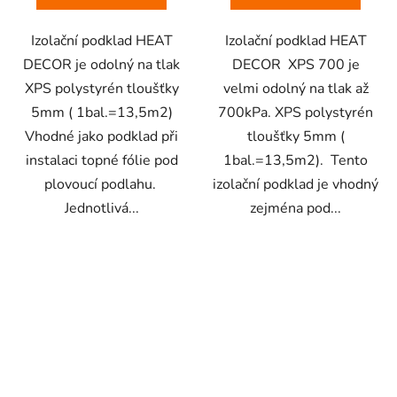
Izolační podklad HEAT
Izolační podklad HEAT
DECOR je odolný na tlak
DECOR XPS 700 je
XPS polystyrén tloušťky
velmi odolný na tlak až
5mm ( 1bal.=13,5m2)
700kPa. XPS polystyrén
Vhodné jako podklad při
tloušťky 5mm (
instalaci topné fólie pod
1bal.=13,5m2). Tento
plovoucí podlahu.
izolační podklad je vhodný
Jednotlivá...
zejména pod...