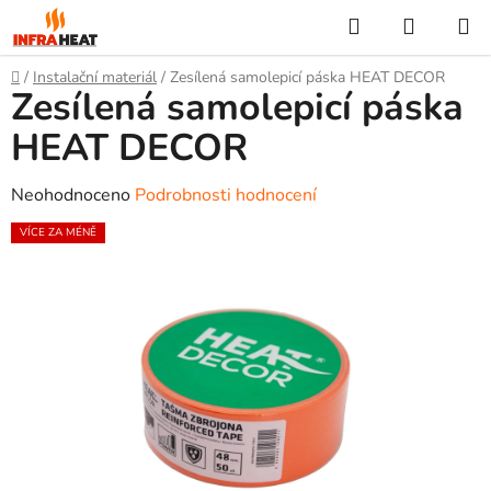
Přejít
Hledat
NÁKUP
na
KOŠÍK
obsah
Domů
/
Instalační materiál
/
Zesílená samolepicí páska HEAT DECOR
Zesílená samolepicí páska
HEAT DECOR
Průměrné
Neohodnoceno
Podrobnosti hodnocení
hodnocení
VÍCE ZA MÉNĚ
produktu
je
0,0
z
5
hvězdiček.