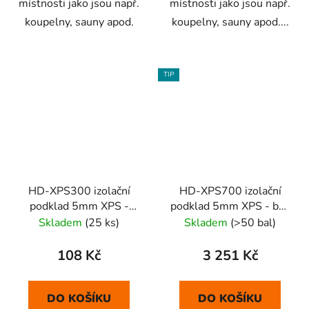
místnosti jako jsou např.
místnosti jako jsou např.
koupelny, sauny apod.
koupelny, sauny apod....
TIP
HD-XPS300 izolační
HD-XPS700 izolační
podklad 5mm XPS -
podklad 5mm XPS - bal.
1ks=0,75m2
13,5m2
Skladem
(25 ks)
Skladem
(>50 bal)
108 Kč
3 251 Kč
DO KOŠÍKU
DO KOŠÍKU