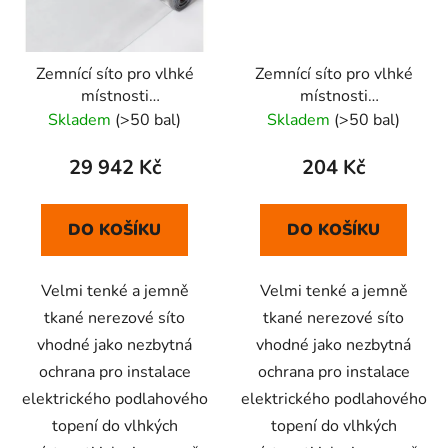
Zemnící síto pro vlhké
Zemnící síto pro vlhké
místnosti
místnosti
150m2(nerezové)
1m2(nerezové)
Skladem
(>50 bal)
Skladem
(>50 bal)
29 942 Kč
204 Kč
DO KOŠÍKU
DO KOŠÍKU
Velmi tenké a jemně
Velmi tenké a jemně
tkané nerezové síto
tkané nerezové síto
vhodné jako nezbytná
vhodné jako nezbytná
ochrana pro instalace
ochrana pro instalace
elektrického podlahového
elektrického podlahového
topení do vlhkých
topení do vlhkých