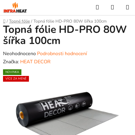
Přejít
Hledat
NÁKUP
na
KOŠÍK
obsah
Domů
/
Topné fólie
/
Topná fólie HD-PRO 80W šířka 100cm
Topná fólie HD-PRO 80W
šířka 100cm
Průměrné
Neohodnoceno
Podrobnosti hodnocení
hodnocení
Značka:
HEAT DECOR
produktu
NOVINKA
je
VÍCE ZA MÉNĚ
0,0
z
5
hvězdiček.