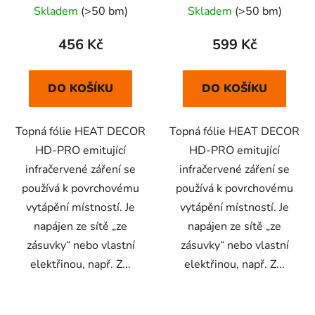
Skladem
(>50 bm)
Skladem
(>50 bm)
456 Kč
599 Kč
DO KOŠÍKU
DO KOŠÍKU
Topná fólie HEAT DECOR
Topná fólie HEAT DECOR
HD-PRO emitující
HD-PRO emitující
infračervené záření se
infračervené záření se
používá k povrchovému
používá k povrchovému
vytápění místností. Je
vytápění místností. Je
napájen ze sítě „ze
napájen ze sítě „ze
zásuvky“ nebo vlastní
zásuvky“ nebo vlastní
elektřinou, např. Z...
elektřinou, např. Z...