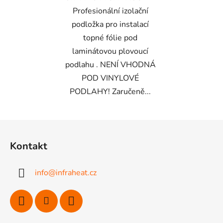
Profesionální izolační
podložka pro instalací
topné fólie pod
laminátovou plovoucí
podlahu . NENÍ VHODNÁ
POD VINYLOVÉ
PODLAHY! Zaručeně...
Z
á
Kontakt
p
a
info
@
infraheat.cz
t
í