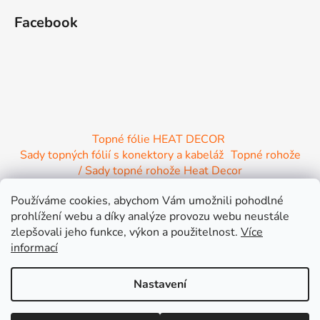
Facebook
Topné fólie HEAT DECOR
Sady topných fólií s konektory a kabeláž
Topné rohože
/ Sady topné rohože Heat Decor
/ Termostaty a regulace Heat Decor
Používáme cookies, abychom Vám umožnili pohodlné
/ Instalační materiál
/ Topné Infrapanely
prohlížení webu a díky analýze provozu webu neustále
/ Relaxační lehátko NIRE s Infra ohřevem
zlepšovali jeho funkce, výkon a použitelnost.
Více
informací
Nastavení
Vytvořil Shoptet