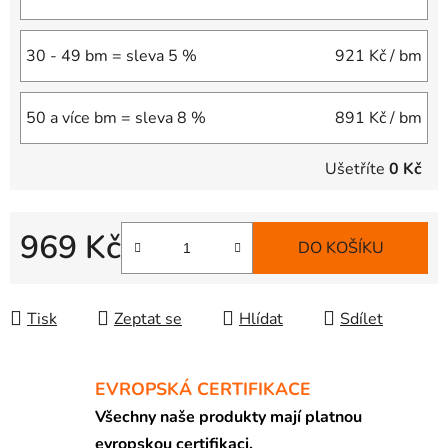
30 - 49 bm = sleva 5 %
921 Kč
/ bm
50 a více bm = sleva 8 %
891 Kč
/ bm
Ušetříte
0 Kč
969 Kč
DO KOŠÍKU
Měrná cena:
Tisk
Zeptat se
Hlídat
Sdílet
EVROPSKÁ CERTIFIKACE
Všechny naše produkty mají platnou
evropskou certifikaci.