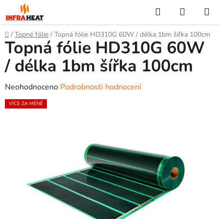
Přejít
Hledat
NÁKUP
na
KOŠÍK
obsah
Domů
/
Topné fólie
/
Topná fólie HD310G 60W / délka 1bm šířka 100cm
Topná fólie HD310G 60W
/ délka 1bm šířka 100cm
Průměrné
Neohodnoceno
Podrobnosti hodnocení
hodnocení
VÍCE ZA MÉNĚ
produktu
je
0,0
z
5
hvězdiček.