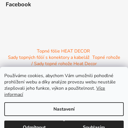
Facebook
Topné fólie HEAT DECOR
Sady topných fólií s konektory a kabeláž
Topné rohože
/ Sady topné rohože Heat Decor
/ Termostaty a regulace Heat Decor
Používáme cookies, abychom Vám umožnili pohodlné
/ Instalační materiál
/ Topné Infrapanely
prohlížení webu a díky analýze provozu webu neustále
/ Relaxační lehátko NIRE s Infra ohřevem
zlepšovali jeho funkce, výkon a použitelnost.
Více
informací
Nastavení
Vytvořil Shoptet
Lepší cena jinde nebo větší objednávka? Připravíme Vám výhodnou
Odmítnout
Souhlasím