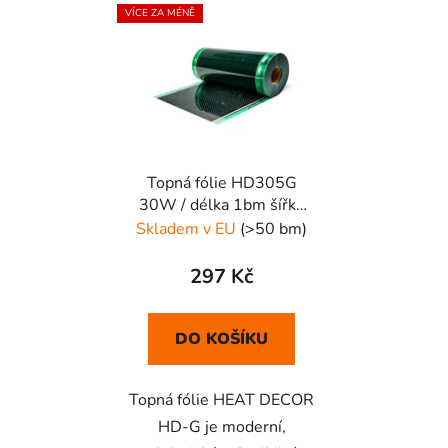
VÍCE ZA MÉNĚ
Topná fólie HD305G
30W / délka 1bm šířka
50cm
Skladem v EU
(>50 bm)
297 Kč
DO KOŠÍKU
Topná fólie HEAT DECOR
HD-G je moderní,