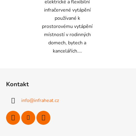
elektrické a flexibilní
infračervené vytápění
používané k
prostorovému vytápění
místností v rodinných
domech, bytech a
kancelářích....
Z
á
Kontakt
p
a
info
@
infraheat.cz
t
í