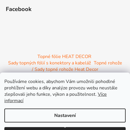
Facebook
Topné fólie HEAT DECOR
Sady topných fólií s konektory a kabeláž
Topné rohože
/ Sady topné rohože Heat Decor
/ Termostaty a regulace Heat Decor
Používáme cookies, abychom Vám umožnili pohodlné
/ Instalační materiál
/ Topné Infrapanely
prohlížení webu a díky analýze provozu webu neustále
/ Relaxační lehátko NIRE s Infra ohřevem
zlepšovali jeho funkce, výkon a použitelnost.
Více
informací
Nastavení
Vytvořil Shoptet