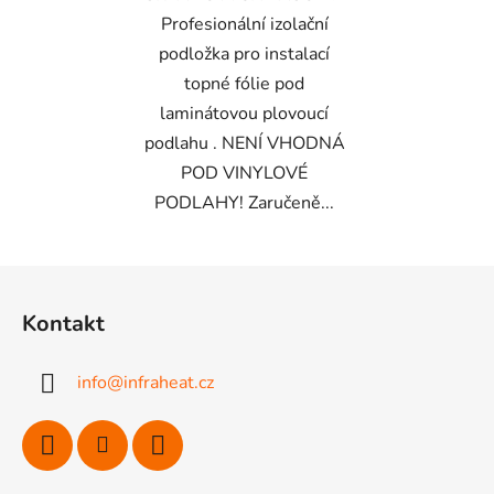
Profesionální izolační
podložka pro instalací
topné fólie pod
laminátovou plovoucí
podlahu . NENÍ VHODNÁ
POD VINYLOVÉ
PODLAHY! Zaručeně...
Z
á
Kontakt
p
a
info
@
infraheat.cz
t
í