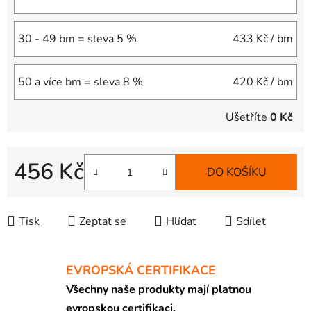
30 - 49 bm = sleva 5 %
433 Kč
/ bm
50 a více bm = sleva 8 %
420 Kč
/ bm
Ušetříte
0 Kč
456 Kč
DO KOŠÍKU
Měrná cena:
Tisk
Zeptat se
Hlídat
Sdílet
EVROPSKÁ CERTIFIKACE
Všechny naše produkty mají platnou
evropskou certifikaci.