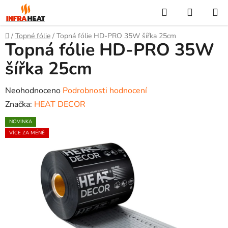
Přejít
Hledat
NÁKUP
na
KOŠÍK
obsah
Domů
/
Topné fólie
/
Topná fólie HD-PRO 35W šířka 25cm
Topná fólie HD-PRO 35W
šířka 25cm
Průměrné
Neohodnoceno
Podrobnosti hodnocení
hodnocení
Značka:
HEAT DECOR
produktu
NOVINKA
je
VÍCE ZA MÉNĚ
0,0
z
5
hvězdiček.