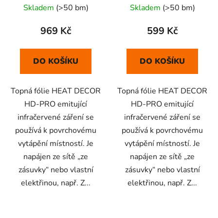
Skladem
(>50 bm)
Skladem
(>50 bm)
969 Kč
599 Kč
DO KOŠÍKU
DO KOŠÍKU
Topná fólie HEAT DECOR
Topná fólie HEAT DECOR
HD-PRO emitující
HD-PRO emitující
infračervené záření se
infračervené záření se
používá k povrchovému
používá k povrchovému
vytápění místností. Je
vytápění místností. Je
napájen ze sítě „ze
napájen ze sítě „ze
zásuvky“ nebo vlastní
zásuvky“ nebo vlastní
elektřinou, např. Z...
elektřinou, např. Z...