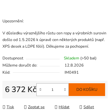
Upozornění:
V důsledku výraznějšího růstu cen ropy a výrobních surovin
došlo od 1.5.2026 k úpravě cen některých produktů (např.
XPS desek a LDPE fólií). Děkujeme za pochopení.
Dostupnost
Skladem
(>50 bal)
Můžeme doručit do:
12.8.2026
Kód:
IM0491
6 372 Kč
DO KOŠÍKU
Měrná cena:
Tisk
Zeptat se
Hlídat
Sdílet