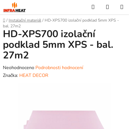
Přejít
Hledat
NÁKUP
na
KOŠÍK
obsah
Domů
/
Instalační materiál
/
HD-XPS700 izolační podklad 5mm XPS -
bal. 27m2
HD-XPS700 izolační
podklad 5mm XPS - bal.
27m2
Průměrné
Neohodnoceno
Podrobnosti hodnocení
hodnocení
Značka:
HEAT DECOR
produktu
je
0,0
z
5
hvězdiček.