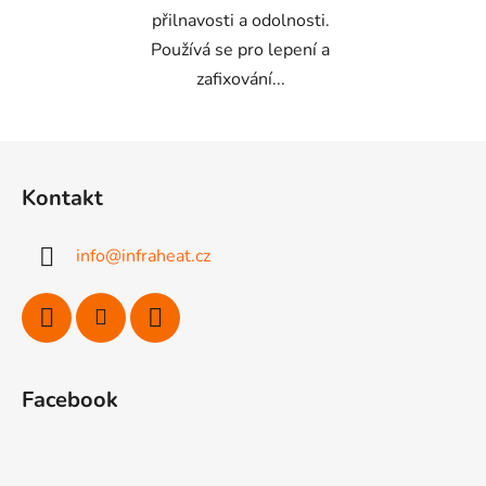
přilnavosti a odolnosti.
Používá se pro lepení a
zafixování...
Z
á
Kontakt
p
a
info
@
infraheat.cz
t
í
Facebook