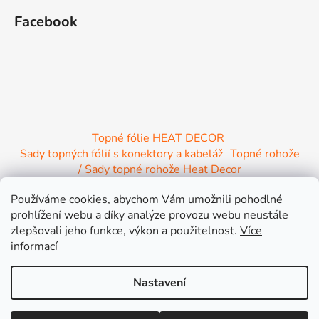
Facebook
Topné fólie HEAT DECOR
Sady topných fólií s konektory a kabeláž
Topné rohože
/ Sady topné rohože Heat Decor
/ Termostaty a regulace Heat Decor
Používáme cookies, abychom Vám umožnili pohodlné
/ Instalační materiál
/ Topné Infrapanely
prohlížení webu a díky analýze provozu webu neustále
/ Relaxační lehátko NIRE s Infra ohřevem
zlepšovali jeho funkce, výkon a použitelnost.
Více
informací
Nastavení
Vytvořil Shoptet