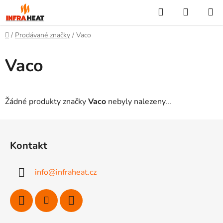
Přejít
Hledat
NÁKUP
na
KOŠÍK
obsah
Domů
/
Prodávané značky
/
Vaco
Vaco
Žádné produkty značky
Vaco
nebyly nalezeny...
Z
á
Kontakt
p
a
info
@
infraheat.cz
t
í