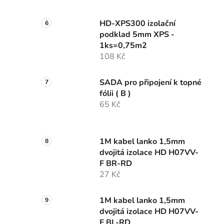
HD-XPS300 izolační
podklad 5mm XPS -
1ks=0,75m2
108 Kč
SADA pro připojení k topné
fólii ( B )
65 Kč
1M kabel lanko 1,5mm
dvojitá izolace HD H07VV-
F BR-RD
27 Kč
1M kabel lanko 1,5mm
dvojitá izolace HD H07VV-
F BL-RD