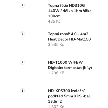
í
Topná fólie HD310G
p
140W / délka 1bm šířka
a
100cm
n
485 Kč
e
l
Topná rohož 4.0 - 4m2
Heat Decor HD-Mat150
3 535 Kč
HD-T1000 WIFI/W
Digitální termostat (bílý)
1 796 Kč
HD-XPS300 izolační
podklad 5mm XPS -bal.
13,5m2
1 802 Kč