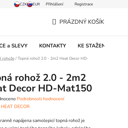
Přihlášení
Registrace
PRÁZDNÝ KOŠÍK
NÁKUPNÍ
KOŠÍK
CE a SLEVY
KONTAKTY
KE STAŽENÍ
NO
é rohože
/
Topná rohož 2.0 - 2m2 Heat Decor HD-
ná rohož 2.0 - 2m2
at Decor HD-Mat150
né
dnoceno
Podrobnosti hodnocení
ení
:
HEAT DECOR
tu
ranně napájena samolepicí topná rohož je