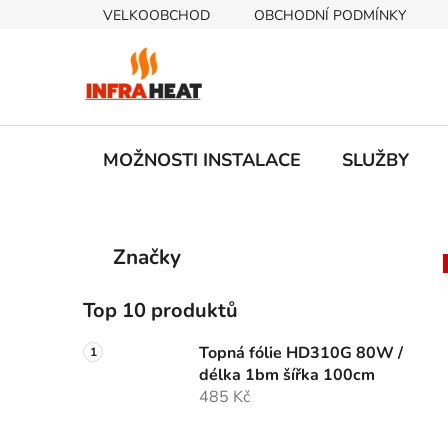
Přejít
VELKOOBCHOD
OBCHODNÍ PODMÍNKY
na
obsah
MOŽNOSTI INSTALACE
SLUŽBY
P
K
Přeskočit
Značky
a
kategorie
o
t
s
e
Top 10 produktů
t
g
r
o
Topná fólie HD310G 80W /
a
r
délka 1bm šířka 100cm
i
n
485 Kč
e
n