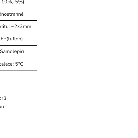
(+10%,-5%)
ednostranné
drátu: ~2x3mm
FEP(teflon)
 Samolepicí
talace: 5°C
orů
ou