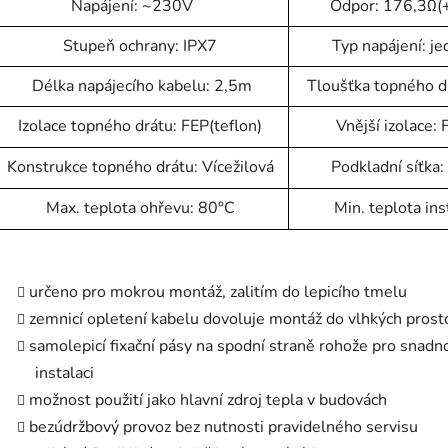
Napájení: ~230V
Odpor: 176,3Ω
Stupeň ochrany: IPX7
Typ napájení: j
Délka napájecího kabelu: 2,5m
Tloušťka topného 
Izolace topného drátu: FEP(teflon)
Vnější izolace: 
Konstrukce topného drátu: Vícežilová
Podkladní síťka:
Max. teplota ohřevu: 80°C
Min. teplota ins
určeno pro mokrou montáž, zalitím do lepicího tmelu
zemnicí opletení kabelu dovoluje montáž do vlhkých prost
samolepicí fixační pásy na spodní straně rohože pro snadn
instalaci
možnost použití jako hlavní zdroj tepla v budovách
bezúdržbový provoz bez nutnosti pravidelného servisu