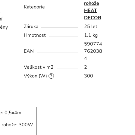
rohože
Kategorie
HEAT
k
DECOR
ní
Záruka
25 let
něny
Hmotnost
1.1 kg
590774
EAN
762038
4
Velikost v m2
2
Výkon (W)
300
?
e: 0,5x4m
é rohože: 300W