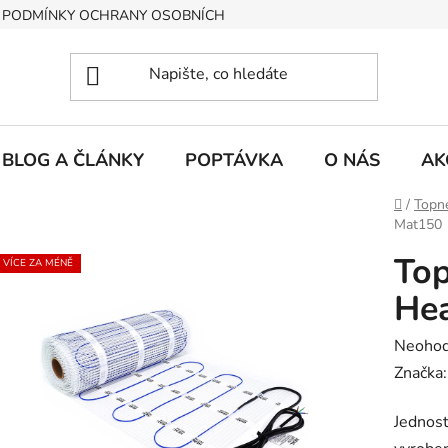
PODMÍNKY OCHRANY OSOBNÍCH ÚDAJŮ
BLOG A ČLÁNKY
POPTÁVKA
O NÁS
AK
Domů
/
Topn
Mat150
Top
VÍCE ZA MÉNĚ
He
Průměr
Neoho
hodnoc
Značka
produk
Jednost
je