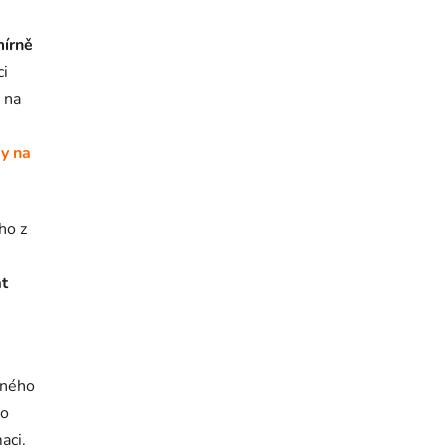
írně
ci
 na
dy na
ho z
t
pného
vo
aci.