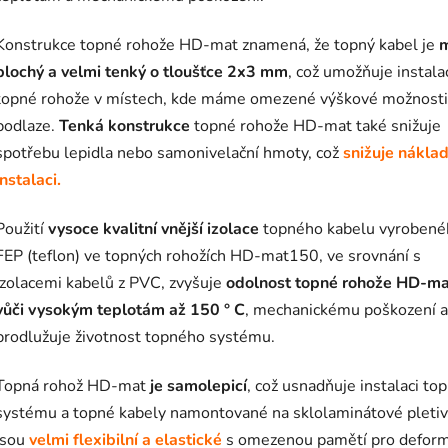
Konstrukce topné rohože HD-mat znamená, že topný kabel je
m
plochý a velmi tenký o tloušťce 2x3 mm
, což umožňuje instala
topné rohože v místech, kde máme omezené výškové možnosti
podlaze.
Tenká konstrukce
topné rohože HD-mat také snižuje
spotřebu lepidla nebo samonivelační hmoty, což
snižuje nákla
instalaci.
Použití
vysoce kvalitní vnější izolace
topného kabelu vyrobené
FEP (teflon) ve topných rohožích HD-mat150, ve srovnání s
izolacemi kabelů z PVC, zvyšuje
odolnost topné rohože HD-ma
vůči vysokým teplotám až 150 ° C
, mechanickému poškození a
prodlužuje životnost topného systému.
Topná rohož HD-mat
je samolepicí
, což usnadňuje instalaci to
systému a topné kabely namontované na sklolaminátové pleti
jsou
velmi flexibilní a elastické
s omezenou pamětí pro deform