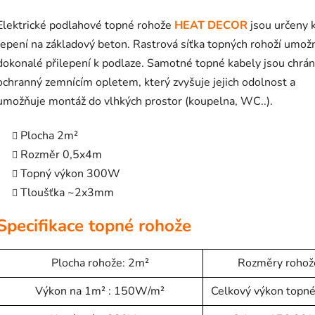
Elektrické podlahové topné rohože
HEAT DECOR
jsou určeny 
lepení na základový beton. Rastrová síťka topných rohoží umož
dokonalé přilepení k podlaze. Samotné topné kabely jsou chrá
ochranný zemnícím opletem, který zvyšuje jejich odolnost a
umožňuje montáž do vlhkých prostor (koupelna, WC..).
Plocha 2m²
Rozměr 0,5x4m
Topný výkon 300W
Tloušťka ~2x3mm
Specifikace topné rohože
Plocha rohože: 2m²
Rozměry rohož
Výkon na 1m² : 150W/m²
Celkový výkon topn