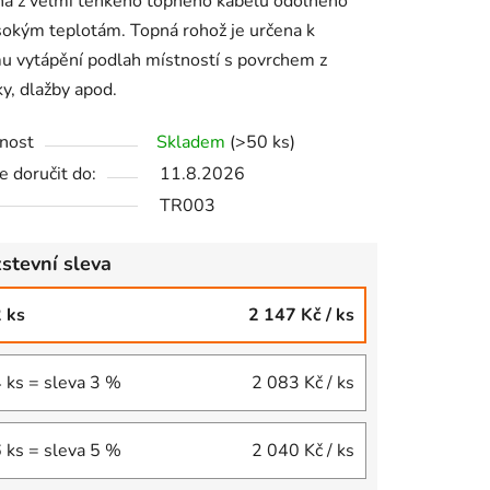
na z velmi tenkého topného kabelu odolného
sokým teplotám. Topná rohož je určena k
 vytápění podlah místností s povrchem z
y, dlažby apod.
ek.
nost
Skladem
(>50 ks)
 doručit do:
11.8.2026
TR003
stevní sleva
2 ks
2 147 Kč
/ ks
4 ks = sleva 3 %
2 083 Kč
/ ks
6 ks = sleva 5 %
2 040 Kč
/ ks