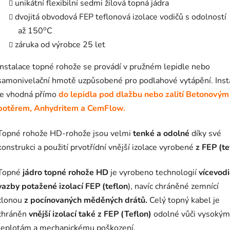
unikátní flexibilní sedmi žilová topná jádra
dvojitá obvodová FEP teflonová izolace vodičů s odolností
o
až 150
C
záruka od výrobce 25 let
Instalace topné rohože se provádí v pružném lepidle nebo
samonivelační hmotě uzpůsobené pro podlahové vytápění. Inst
je vhodná přímo
do lepidla pod dlažbu nebo zalití Betonovým
potěrem, Anhydritem a CemFlow.
Topné rohože HD-rohože jsou velmi
tenké a odolné
díky své
konstrukci a použití prvotřídní vnější izolace vyrobené
z FEP (te
Topné
jádro topné rohože HD
je vyrobeno technologií
vícevod
vazby potažené izolací FEP (teflon
), navíc chráněné zemnící
clonou
z pocínovaných měděných drátů.
Celý topný kabel je
chráněn
vnější izolací také z FEP (Teflon)
odolné vůči vysokým
teplotám a mechanickému poškození.