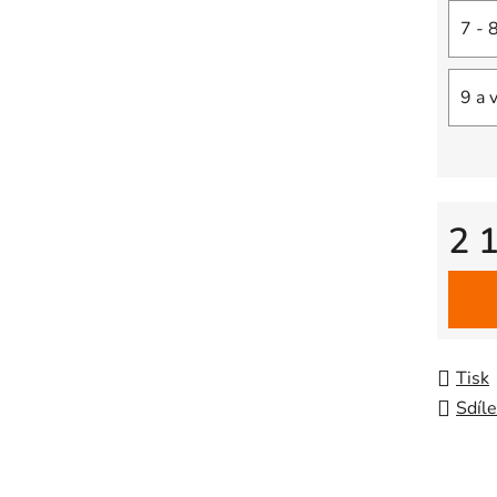
7 - 
9 a 
2 
Měrná
Tisk
Sdíle