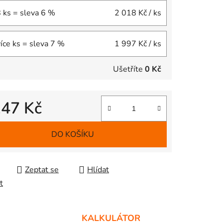
8 ks = sleva 6 %
2 018 Kč
/ ks
více ks = sleva 7 %
1 997 Kč
/ ks
Ušetříte
0 Kč
147 Kč
 cena:
DO KOŠÍKU
Zeptat se
Hlídat
t
KALKULÁTOR