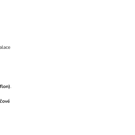
alace
flon)
.
ičové