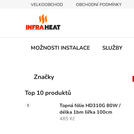
Přejít
VELKOOBCHOD
OBCHODNÍ PODMÍNKY
na
obsah
MOŽNOSTI INSTALACE
SLUŽBY
P
K
Přeskočit
Značky
a
kategorie
o
t
s
e
Top 10 produktů
t
g
r
o
Topná fólie HD310G 80W /
a
r
délka 1bm šířka 100cm
i
n
485 Kč
e
n