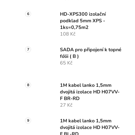
HD-XPS300 izolační
podklad 5mm XPS -
1ks=0,75m2
108 Kč
SADA pro připojení k topné
fólii ( B )
65 Kč
1M kabel lanko 1,5mm
dvojitá izolace HD H07VV-
F BR-RD
27 Kč
1M kabel lanko 1,5mm
dvojitá izolace HD H07VV-
F BL-RD