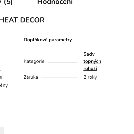
 (5)
Hodnocení
HEAT DECOR
Doplňkové parametry
Sady
Kategorie
topných
rohoží
k
ní
Záruka
2 roky
něny