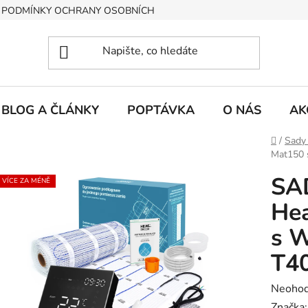
PODMÍNKY OCHRANY OSOBNÍCH ÚDAJŮ
BLOG A ČLÁNKY
POPTÁVKA
O NÁS
AK
Domů
/
Sady
Mat150 
SA
VÍCE ZA MÉNĚ
He
s W
T40
Průměr
Neoho
hodnoc
Značka