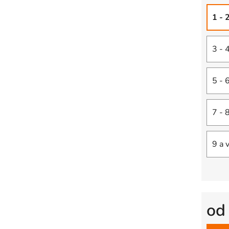
1 - 
3 - 
5 - 
7 - 
9 a 
o
Měrná