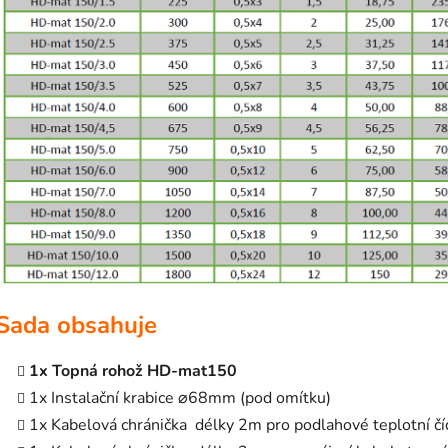
Sada obsahuje
1x Topná rohož HD-mat150
1x Instalační krabice ⌀68mm (pod omítku)
1x Kabelová chránička délky 2m pro podlahové teplotní čí