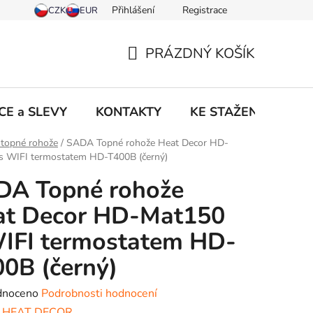
Přihlášení
Registrace
PRÁZDNÝ KOŠÍK
NÁKUPNÍ
KOŠÍK
CE a SLEVY
KONTAKTY
KE STAŽENÍ
NO
 topné rohože
/
SADA Topné rohože Heat Decor HD-
s WIFI termostatem HD-T400B (černý)
DA Topné rohože
at Decor HD-Mat150
IFI termostatem HD-
0B (černý)
né
dnoceno
Podrobnosti hodnocení
ení
:
HEAT DECOR