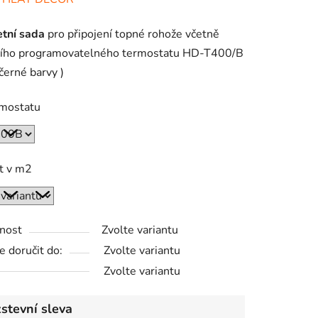
tu
tní sada
pro připojení topné rohože včetně
lního programovatelného termostatu HD-T400/B
 černé barvy )
rmostatu
ek.
t v m2
nost
Zvolte variantu
 doručit do:
Zvolte variantu
Zvolte variantu
stevní sleva