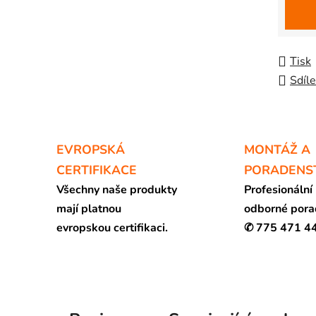
Tisk
Sdíle
EVROPSKÁ
MONTÁŽ A
CERTIFIKACE
PORADENS
Všechny naše produkty
Profesionální
mají platnou
odborné pora
evropskou certifikaci.
✆ 775 471 4