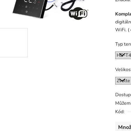
produk
Komple
je
digitá
0,0
WiFi. (
z
5
Typ te
hvězdič
Velikos
Dostup
Můžeme
Kód:
Množ