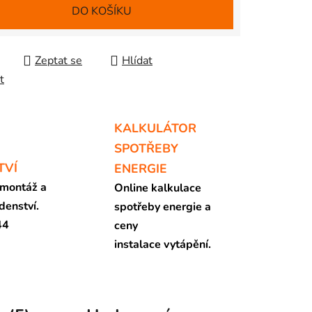
DO KOŠÍKU
Zeptat se
Hlídat
t
KALKULÁTOR
SPOTŘEBY
TVÍ
ENERGIE
 montáž a
Online kalkulace
denství.
spotřeby energie a
44
ceny
instalace vytápění.