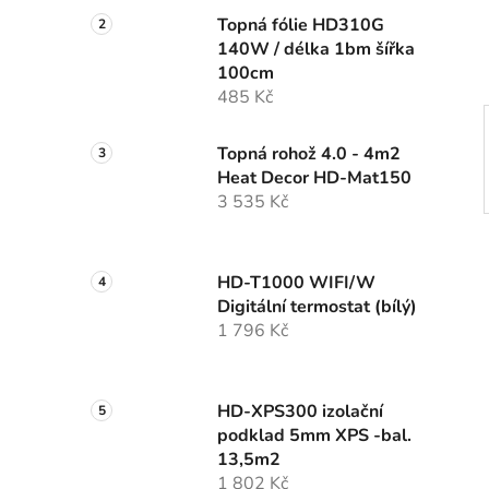
í
Topná fólie HD310G
p
140W / délka 1bm šířka
a
100cm
n
485 Kč
e
l
Topná rohož 4.0 - 4m2
Heat Decor HD-Mat150
3 535 Kč
HD-T1000 WIFI/W
Digitální termostat (bílý)
1 796 Kč
HD-XPS300 izolační
podklad 5mm XPS -bal.
13,5m2
1 802 Kč