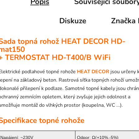
Popis
Související soubory
Diskuze
Značka
Sada topná rohož HEAT DECOR HD-
mat150
+ TERMOSTAT
HD-T400/B WiFi
Elektrické podlahové topné rohože
HEAT DECOR
jsou určeny 
lepení na základový beton. Rastrová síťka topných rohoží umož
dokonalé přilepení k podlaze. Samotné topné kabely jsou chrá
ochranný zemnícím opletem, který zvyšuje jejich odolnost a
umožňuje montáž do vlhkých prostor (koupelna, WC ...).
Specifikace topné rohože
Napájení: ~230V
Odpor: Ω(+10%,-5%)