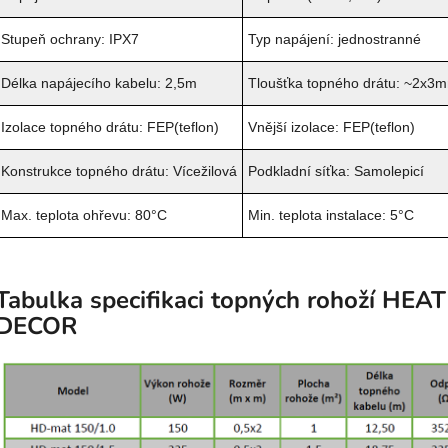
Stupeň ochrany: IPX7
Typ napájení: jednostranné
Délka napájecího kabelu: 2,5m
Tloušťka topného drátu: ~2x3
Izolace topného drátu: FEP(teflon)
Vnější izolace: FEP(teflon)
Konstrukce topného drátu: Vícežilová
Podkladní síťka: Samolepicí
Max. teplota ohřevu: 80°C
Min. teplota instalace: 5°C
Tabulka specifikaci topných rohoží HEAT
DECOR