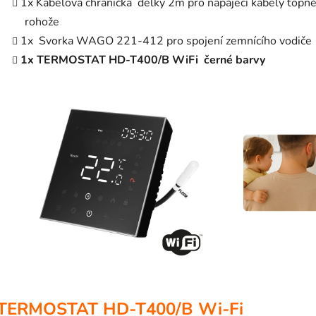
1x Kabelová chránička délky 2m pro napájecí kabely topn
rohože
1x Svorka WAGO 221-412 pro spojení zemnícího vodiče
1x TERMOSTAT
HD-T400/B WiFi černé barvy
TERMOSTAT HD-T400/B Wi-Fi