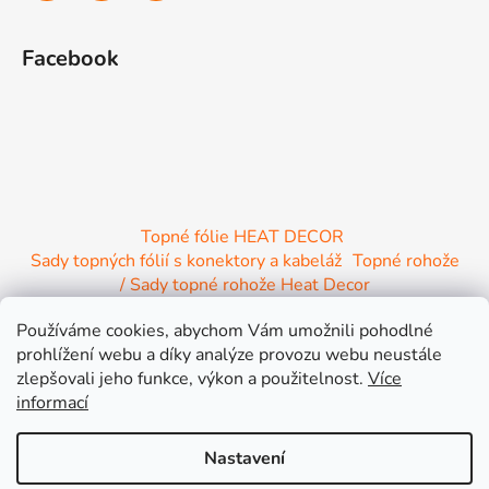
Facebook
Topné fólie HEAT DECOR
Sady topných fólií s konektory a kabeláž
Topné rohože
/ Sady topné rohože Heat Decor
/ Termostaty a regulace Heat Decor
Používáme cookies, abychom Vám umožnili pohodlné
/ Instalační materiál
/ Topné Infrapanely
prohlížení webu a díky analýze provozu webu neustále
/ Relaxační lehátko NIRE s Infra ohřevem
zlepšovali jeho funkce, výkon a použitelnost.
Více
informací
Nastavení