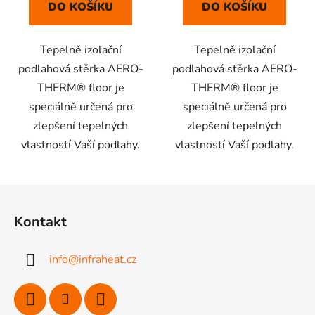
DO KOŠÍKU
DO KOŠÍKU
Tepelně izolační
Tepelně izolační
podlahová stěrka AERO-
podlahová stěrka AERO-
THERM® floor je
THERM® floor je
speciálně určená pro
speciálně určená pro
zlepšení tepelných
zlepšení tepelných
vlastností Vaší podlahy.
vlastností Vaší podlahy.
Z
á
Kontakt
p
a
info
@
infraheat.cz
t
í