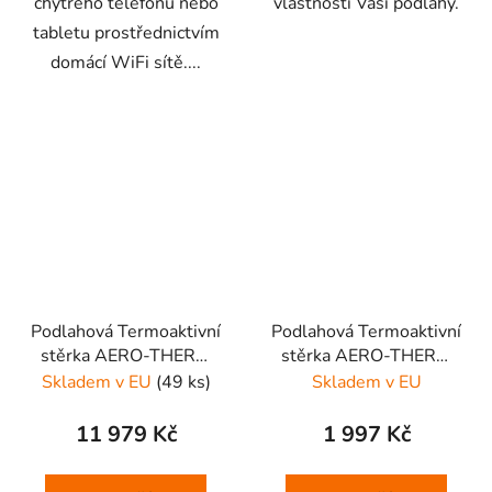
chytrého telefonu nebo
vlastností Vaší podlahy.
tabletu prostřednictvím
domácí WiFi sítě....
Podlahová Termoaktivní
Podlahová Termoaktivní
stěrka AERO-THERM
stěrka AERO-THERM
FLOOR 30L
FLOOR 5L
Skladem v EU
(49 ks)
Skladem v EU
11 979 Kč
1 997 Kč