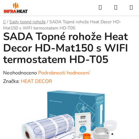
Přejít
Hledat
NÁKUP
na
KOŠÍK
obsah
Domů
/
Sady topné rohože
/
SADA Topné rohože Heat Decor HD-
Mat150 s WIFI termostatem HD-T05
SADA Topné rohože Heat
Decor HD-Mat150 s WIFI
termostatem HD-T05
Průměrné
Neohodnoceno
Podrobnosti hodnocení
hodnocení
Značka:
HEAT DECOR
produktu
je
0,0
z
5
hvězdiček.