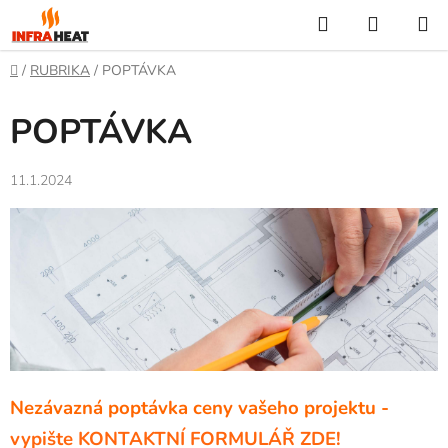
Přejít
Hledat
NÁKUP
na
KOŠÍK
obsah
Domů
/
RUBRIKA
/
POPTÁVKA
POPTÁVKA
11.1.2024
Nezávazná poptávka ceny vašeho projektu -
vypište KONTAKTNÍ FORMULÁŘ ZDE!