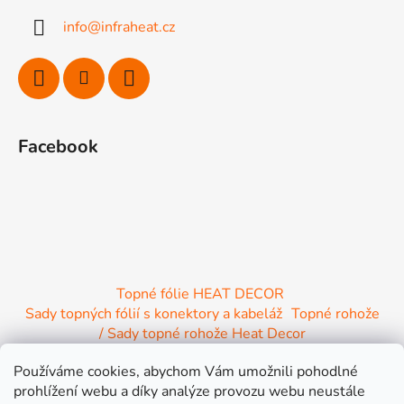
a
info
@
infraheat.cz
t
í
Facebook
Topné fólie HEAT DECOR
Sady topných fólií s konektory a kabeláž
Topné rohože
/ Sady topné rohože Heat Decor
/ Termostaty a regulace Heat Decor
Používáme cookies, abychom Vám umožnili pohodlné
/ Instalační materiál
/ Topné Infrapanely
prohlížení webu a díky analýze provozu webu neustále
/ Relaxační lehátko NIRE s Infra ohřevem