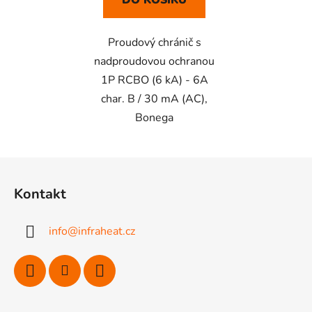
DO KOŠÍKU
Proudový chránič s
nadproudovou ochranou
1P RCBO (6 kA) - 6A
char. B / 30 mA (AC),
Bonega
Z
á
Kontakt
p
a
info
@
infraheat.cz
t
í