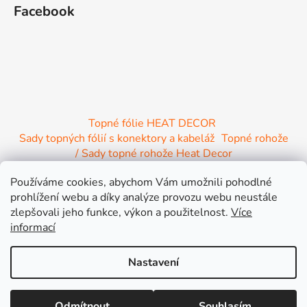
Facebook
Topné fólie HEAT DECOR
Sady topných fólií s konektory a kabeláž
Topné rohože
/ Sady topné rohože Heat Decor
/ Termostaty a regulace Heat Decor
Používáme cookies, abychom Vám umožnili pohodlné
/ Instalační materiál
/ Topné Infrapanely
prohlížení webu a díky analýze provozu webu neustále
/ Relaxační lehátko NIRE s Infra ohřevem
zlepšovali jeho funkce, výkon a použitelnost.
Více
informací
Nastavení
Vytvořil Shoptet
Lepší cena jinde nebo větší objednávka? Připravíme Vám výhodnou
Odmítnout
Souhlasím