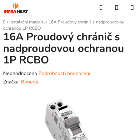
Přejít
Hledat
NÁKUP
na
KOŠÍK
obsah
Domů
/
Instalační materiál
/
16A Proudový chránič s nadproudovou
ochranou 1P RCBO
16A Proudový chránič s
nadproudovou ochranou
1P RCBO
Průměrné
Neohodnoceno
Podrobnosti hodnocení
hodnocení
Značka:
Bonega
produktu
je
0,0
z
5
hvězdiček.