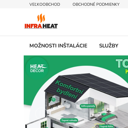
Prejsť
VEĽKOOBCHOD
OBCHODNÉ PODMIENKY
na
obsah
MOŽNOSTI INŠTALÁCIE
SLUŽBY
K
a
t
e
g
Predchádzajúce
ó