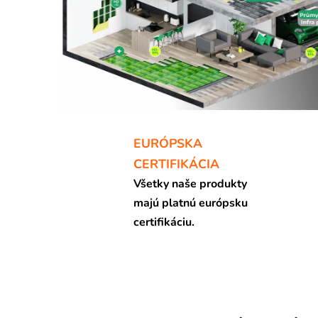
r
i
e
p
r
o
EURÓPSKA
d
CERTIFIKÁCIA
u
Všetky naše produkty
majú platnú európsku
k
certifikáciu.
t
o
v