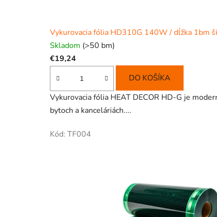
Vykurovacia fólia HD310G 140W / dĺžka 1bm š
Skladom
(>50 bm)
€19,24
DO KOŠÍKA
Vykurovacia fólia HEAT DECOR HD-G je moderný, 
bytoch a kanceláriách....
Kód:
TF004