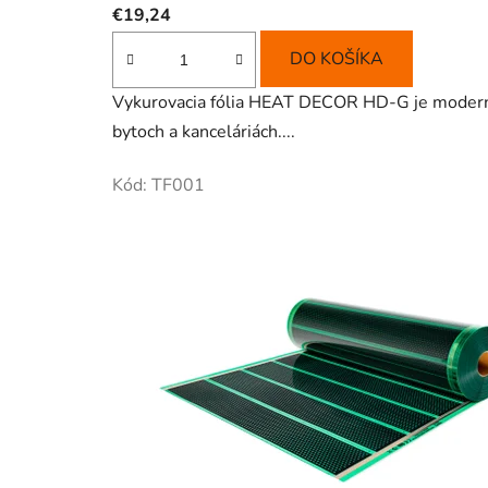
€19,24
DO KOŠÍKA
Vykurovacia fólia HEAT DECOR HD-G je moderný, 
bytoch a kanceláriách....
Kód:
TF001