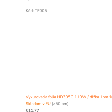
Kód:
TF005
Vykurovacia fólia HD305G 110W / dĺžka 1bm š
Skladom v EU
(>50 bm)
€11,77