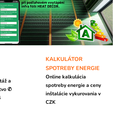
KALKULÁTOR
SPOTREBY ENERGIE
Online kalkulácia
táž a
spotreby energie a ceny
tvo ✆
inštalácie vykurovania v
4
CZK