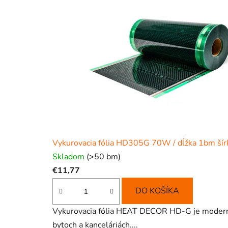
Vykurovacia fólia HD305G 70W / dĺžka 1bm ší
Skladom
(>50 bm)
€11,77
DO KOŠÍKA
Vykurovacia fólia HEAT DECOR HD-G je moderný, 
bytoch a kanceláriách....