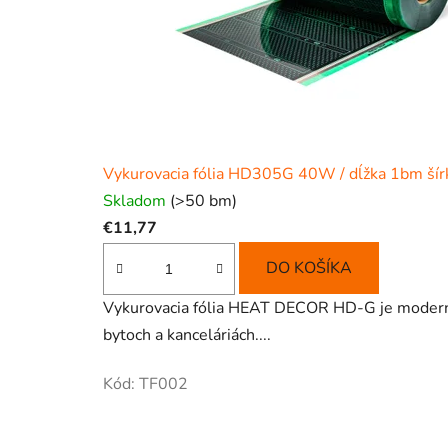
Vykurovacia fólia HD305G 40W / dĺžka 1bm ší
Skladom
(>50 bm)
€11,77
DO KOŠÍKA
Vykurovacia fólia HEAT DECOR HD-G je moderný, 
bytoch a kanceláriách....
Kód:
TF002