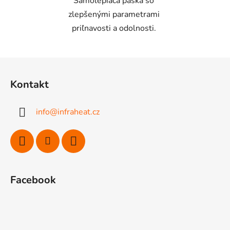
Samolepiaca páska so
zlepšenými parametrami
priľnavosti a odolnosti.
Z
á
Kontakt
p
ä
info
@
infraheat.cz
t
i
e
Facebook