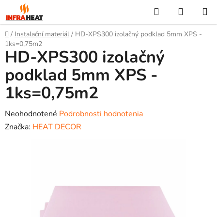
Prejsť
Hľadať
NÁKUP
na
KOŠÍK
obsah
Domov
/
Instalační materiál
/
HD-XPS300 izolačný podklad 5mm XPS -
1ks=0,75m2
HD-XPS300 izolačný
podklad 5mm XPS -
1ks=0,75m2
Priemerné
Neohodnotené
Podrobnosti hodnotenia
hodnotenie
Značka:
HEAT DECOR
produktu
je
0,0
z
5
hviezdičiek.