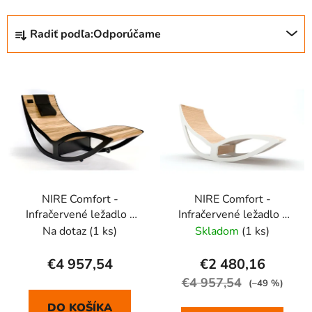
R
Radiť podľa:
Odporúčame
a
d
V
e
ý
n
p
i
i
e
s
p
p
r
r
o
NIRE Comfort -
NIRE Comfort -
o
d
Infračervené ležadlo -
Infračervené ležadlo -
d
u
biely rám
biely rám
Na dotaz
(1 ks)
Skladom
(1 ks)
u
k
k
t
€4 957,54
€2 480,16
t
o
€4 957,54
(–49 %)
o
v
DO KOŠÍKA
v