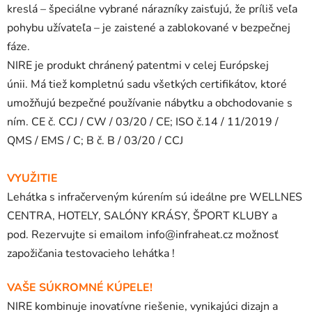
kreslá – špeciálne vybrané nárazníky zaisťujú, že príliš veľa
pohybu užívateľa – je zaistené a zablokované v bezpečnej
fáze.
NIRE je produkt chránený patentmi v celej Európskej
únii. Má tiež kompletnú sadu všetkých certifikátov, ktoré
umožňujú bezpečné používanie nábytku a obchodovanie s
ním. CE č. CCJ / CW / 03/20 / CE; ISO č.14 / 11/2019 /
QMS / EMS / C; B č. B / 03/20 / CCJ
VYUŽITIE
Lehátka s infračerveným kúrením sú ideálne pre WELLNES
CENTRA, HOTELY, SALÓNY KRÁSY, ŠPORT KLUBY a
pod. Rezervujte si emailom info@infraheat.cz možnosť
zapožičania testovacieho lehátka !
VAŠE SÚKROMNÉ KÚPELE!
NIRE kombinuje inovatívne riešenie, vynikajúci dizajn a