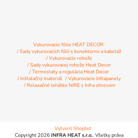
v
ý
p
i
s
u
Vykurovacie fólie HEAT DECOR
/ Sady vykurovacích fólií s konektormi a kabeláž
/ Vykurovacie rohože
/ Sady vykurovacej rohože Heat Decor
/ Termostaty a regulácia Heat Decor
/ Inštalačný materiál
/ Vykurovacie Infrapanely
/ Relaxačné lehátko NIRE s Infra ohrevom
Vytvoril Shoptet
Copyright 2026
INFRA HEAT s.r.o.
. Všetky práva