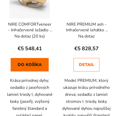
NIRE COMFORTveneer
NIRE PREMIUM ash -
- Infračervené ležadlo -
Infračervené lehátko -
jaseňový rám
jaseňový rám
Na dotaz
(20 ks)
Na dotaz
€5 548,41
€5 828,57
DO KOŠÍKA
DETAIL
Krása prírodnej dyhy;
Model PREMIUM, ktorý
sedadlo z jaseňových
ukazuje krásu prírodného
lamiel triedy I, dyhované
dreva; sedadlo z lamiel
boky (jaseň), zvýšený
stromov I. triedy, boky
farebný štandard a
dyhované dyhou najvyššej
ovládací panel.
kvality, najvyšší štandard