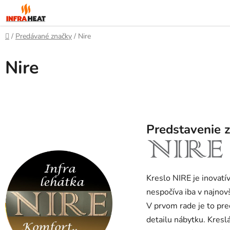
Prejsť
na
obsah
Domov
/
Predávané značky
/
Nire
Nire
Predstavenie 
Kreslo NIRE je inovatív
nespočíva iba v najnovš
V prvom rade je to pre
detailu nábytku. Kresl