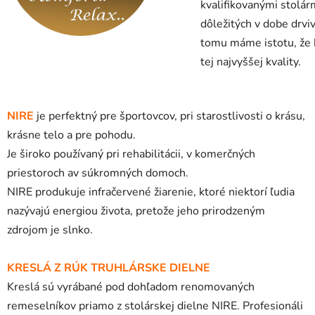
kvalifikovanými stolár
dôležitých v dobe drvi
tomu máme istotu, že kr
tej najvyššej kvality.
NIRE
je perfektný pre športovcov, pri starostlivosti o krásu,
krásne telo a pre pohodu.
Je široko používaný pri rehabilitácii, v komerčných
priestoroch av súkromných domoch.
NIRE produkuje infračervené žiarenie, ktoré niektorí ľudia
nazývajú energiou života, pretože jeho prirodzeným
zdrojom je slnko.
KRESLÁ Z RÚK TRUHLÁRSKE DIELNE
Kreslá sú vyrábané pod dohľadom renomovaných
remeselníkov priamo z stolárskej dielne NIRE. Profesionáli