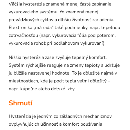
Väčšia hysterézia znamená menej časté zapínanie
vykurovacieho systému, čo znamená menej
prevádzkových cyklov a dlhšiu životnosť zariadenia.
Elektronika „má rada“ také podmienky, napr. tepelnou
zotrvačnosťou (napr. vykurovacia fólia pod poterom,
vykurovacia rohož pri podlahovom vykurovaní).
Nižšia hysterézia zase zvyšuje tepelný komfort.
Systém rýchlejšie reaguje na zmeny teploty a udržuje
ju bližšie nastavenej hodnote. To je dôležité najmä v
miestnostiach, kde je pocit tepla veľmi dôležitý –
napr. kúpeľne alebo detské izby.
Shrnutí
Hysterézia je jedným zo základných mechanizmov
ovplyvňujúcich účinnosť a komfort používania