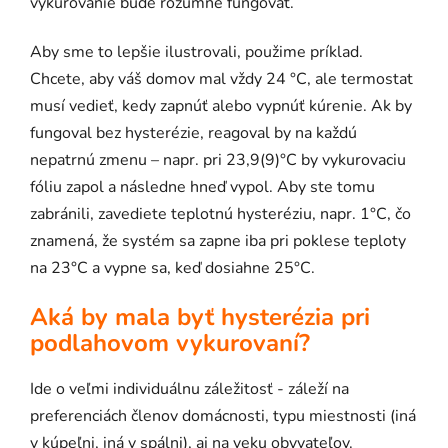
vykurovanie bude rozumne fungovať.
Aby sme to lepšie ilustrovali, použime príklad.
Chcete, aby váš domov mal vždy 24 °C, ale termostat
musí vedieť, kedy zapnúť alebo vypnúť kúrenie. Ak by
fungoval bez hysterézie, reagoval by na každú
nepatrnú zmenu – napr. pri 23,9(9)°C by vykurovaciu
fóliu zapol a následne hneď vypol. Aby ste tomu
zabránili, zavediete teplotnú hysteréziu, napr. 1°C, čo
znamená, že systém sa zapne iba pri poklese teploty
na 23°C a vypne sa, keď dosiahne 25°C.
Aká by mala byť hysterézia pri
podlahovom vykurovaní?
Ide o veľmi individuálnu záležitosť - záleží na
preferenciách členov domácnosti, typu miestnosti (iná
v kúpeľni, iná v spálni), aj na veku obyvateľov.