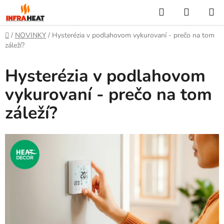
Prejsť
Hľadať
NÁKUP
na
KOŠÍK
obsah
Domov
/
NOVINKY
/
Hysterézia v podlahovom vykurovaní - prečo na tom
záleží?
Hysterézia v podlahovom
vykurovaní - prečo na tom
záleží?