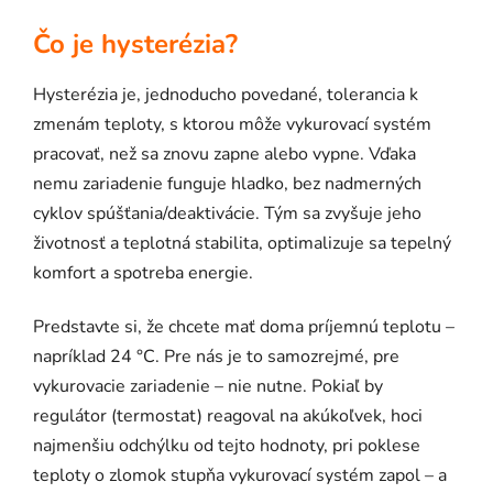
Čo je hysterézia?
Hysterézia je, jednoducho povedané, tolerancia k
zmenám teploty, s ktorou môže vykurovací systém
pracovať, než sa znovu zapne alebo vypne. Vďaka
nemu zariadenie funguje hladko, bez nadmerných
cyklov spúšťania/deaktivácie. Tým sa zvyšuje jeho
životnosť a teplotná stabilita, optimalizuje sa tepelný
komfort a spotreba energie.
Predstavte si, že chcete mať doma príjemnú teplotu –
napríklad 24 °C. Pre nás je to samozrejmé, pre
vykurovacie zariadenie – nie nutne. Pokiaľ by
regulátor (termostat) reagoval na akúkoľvek, hoci
najmenšiu odchýlku od tejto hodnoty, pri poklese
teploty o zlomok stupňa vykurovací systém zapol – a