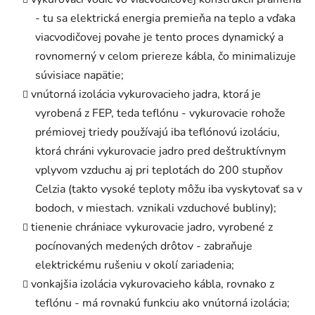
- tu sa elektrická energia premieňa na teplo a vďaka
viacvodičovej povahe je tento proces dynamický a
rovnomerný v celom priereze kábla, čo minimalizuje
súvisiace napätie;
vnútorná izolácia vykurovacieho jadra, ktorá je
vyrobená z FEP, teda teflónu - vykurovacie rohože
prémiovej triedy používajú iba teflónovú izoláciu,
ktorá chráni vykurovacie jadro pred deštruktívnym
vplyvom vzduchu aj pri teplotách do 200 stupňov
Celzia (takto vysoké teploty môžu iba vyskytovať sa v
bodoch, v miestach. vznikali vzduchové bubliny);
tienenie chrániace vykurovacie jadro, vyrobené z
pocínovaných medených drôtov - zabraňuje
elektrickému rušeniu v okolí zariadenia;
vonkajšia izolácia vykurovacieho kábla, rovnako z
teflónu - má rovnakú funkciu ako vnútorná izolácia;