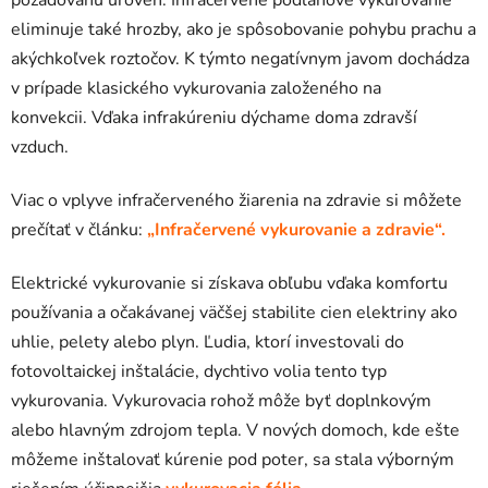
eliminuje také hrozby, ako je spôsobovanie pohybu prachu a
akýchkoľvek roztočov. K týmto negatívnym javom dochádza
v prípade klasického vykurovania založeného na
konvekcii. Vďaka infrakúreniu dýchame doma zdravší
vzduch.
Viac o vplyve infračerveného žiarenia na zdravie si môžete
prečítať v článku:
„Infračervené vykurovanie a zdravie“.
Elektrické vykurovanie si získava obľubu vďaka komfortu
používania a očakávanej väčšej stabilite cien elektriny ako
uhlie, pelety alebo plyn. Ľudia, ktorí investovali do
fotovoltaickej inštalácie, dychtivo volia tento typ
vykurovania. Vykurovacia rohož môže byť doplnkovým
alebo hlavným zdrojom tepla. V nových domoch, kde ešte
môžeme inštalovať kúrenie pod poter, sa stala výborným