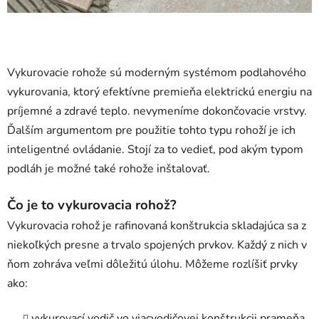
Vykurovacie rohože sú moderným systémom podlahového
vykurovania, ktorý efektívne premieňa elektrickú energiu na
príjemné a zdravé teplo. nevymeníme dokončovacie vrstvy.
Ďalším argumentom pre použitie tohto typu rohoží je ich
inteligentné ovládanie. Stojí za to vedieť, pod akým typom
podláh je možné také rohože inštalovať.
Čo je to vykurovacia rohož?
Vykurovacia rohož je rafinovaná konštrukcia skladajúca sa z
niekoľkých presne a trvalo spojených prvkov. Každý z nich v
ňom zohráva veľmi dôležitú úlohu. Môžeme rozlíšiť prvky
ako:
vykurovací vodič vo viacvodičovej konštrukcii prameňa