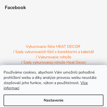
Facebook
Vykurovacie fólie HEAT DECOR
/ Sady vykurovacích fólií s konektormi a kabeláž
/ Vykurovacie rohože
/ Sady vykurovacej rohože Heat Decor
/ Termostaty a regulácia Heat Decor
Používáme cookies, abychom Vám umožnili pohodlné
/ Inštalačný materiál
/ Vykurovacie Infrapanely
prohlížení webu a díky analýze provozu webu neustále
/ Relaxačné lehátko NIRE s Infra ohrevom
zlepšovali jeho funkce, výkon a použitelnost.
Více
informací
Nastavenie