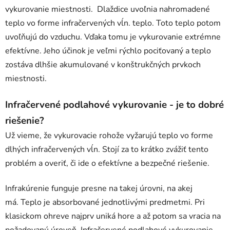
vykurovanie miestnosti. Dlaždice uvoľnia nahromadené
teplo vo forme infračervených vĺn. teplo. Toto teplo potom
uvoľňujú do vzduchu. Vďaka tomu je vykurovanie extrémne
efektívne. Jeho účinok je veľmi rýchlo pociťovaný a teplo
zostáva dlhšie akumulované v konštrukčných prvkoch
miestnosti.
Infračervené podlahové vykurovanie - je to dobré
riešenie?
Už vieme, že vykurovacie rohože vyžarujú teplo vo forme
dlhých infračervených vĺn. Stojí za to krátko zvážiť tento
problém a overiť, či ide o efektívne a bezpečné riešenie.
Infrakúrenie funguje presne na takej úrovni, na akej
má. Teplo je absorbované jednotlivými predmetmi. Pri
klasickom ohreve najprv uniká hore a až potom sa vracia na
požadovanú úroveň. Infračervené podlahové vykurovanie