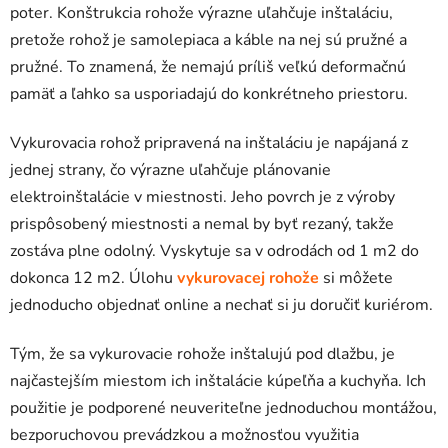
poter. Konštrukcia rohože výrazne uľahčuje inštaláciu,
pretože rohož je samolepiaca a káble na nej sú pružné a
pružné. To znamená, že nemajú príliš veľkú deformačnú
pamäť a ľahko sa usporiadajú do konkrétneho priestoru.
Vykurovacia rohož pripravená na inštaláciu je napájaná z
jednej strany, čo výrazne uľahčuje plánovanie
elektroinštalácie v miestnosti. Jeho povrch je z výroby
prispôsobený miestnosti a nemal by byť rezaný, takže
zostáva plne odolný. Vyskytuje sa v odrodách od 1 m2 do
dokonca 12 m2. Úlohu
vykurovacej rohože
si môžete
jednoducho objednať online a nechať si ju doručiť kuriérom.
Tým, že sa vykurovacie rohože inštalujú pod dlažbu, je
najčastejším miestom ich inštalácie kúpeľňa a kuchyňa. Ich
použitie je podporené neuveriteľne jednoduchou montážou,
bezporuchovou prevádzkou a možnosťou využitia