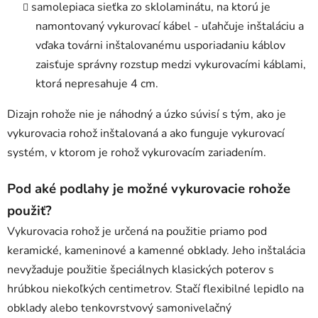
samolepiaca sieťka zo sklolaminátu, na ktorú je
namontovaný vykurovací kábel - uľahčuje inštaláciu a
vďaka továrni inštalovanému usporiadaniu káblov
zaisťuje správny rozstup medzi vykurovacími káblami,
ktorá nepresahuje 4 cm.
Dizajn rohože nie je náhodný a úzko súvisí s tým, ako je
vykurovacia rohož inštalovaná a ako funguje vykurovací
systém, v ktorom je rohož vykurovacím zariadením.
Pod aké podlahy je možné vykurovacie rohože
použiť?
Vykurovacia rohož je určená na použitie priamo pod
keramické, kameninové a kamenné obklady. Jeho inštalácia
nevyžaduje použitie špeciálnych klasických poterov s
hrúbkou niekoľkých centimetrov. Stačí flexibilné lepidlo na
obklady alebo tenkovrstvový samonivelačný