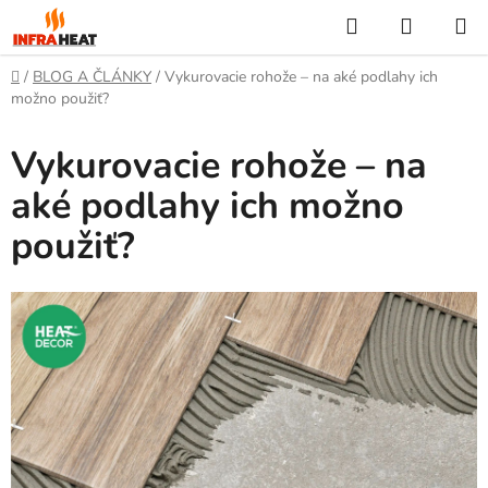
Prejsť
Hľadať
NÁKUP
na
KOŠÍK
obsah
Domov
/
BLOG A ČLÁNKY
/
Vykurovacie rohože – na aké podlahy ich
možno použiť?
Vykurovacie rohože – na
aké podlahy ich možno
použiť?