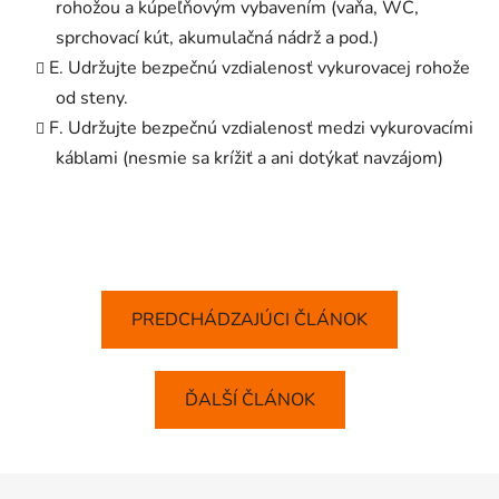
rohožou a kúpeľňovým vybavením (vaňa, WC,
sprchovací kút, akumulačná nádrž a pod.)
E. Udržujte bezpečnú vzdialenosť vykurovacej rohože
od steny.
F. Udržujte bezpečnú vzdialenosť medzi vykurovacími
káblami (nesmie sa krížiť a ani dotýkať navzájom)
PREDCHÁDZAJÚCI ČLÁNOK
ĎALŠÍ ČLÁNOK
Z