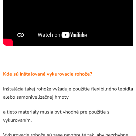
Kde sú inštalované vykurovacie rohože?
Inštalácia takej rohože vyžaduje použitie flexibilného lepidla
alebo samonivelizačnej hmoty
a tieto materiály musia byť vhodné pre použitie s
vykurovaním.
Vykurovacie rohože sú zase navrhnuté tak, aby bezchybne