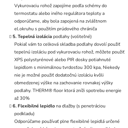
Vykurovaciu rohož zapojíme podľa schémy do
termostatu alebo iného regulátora teploty a
odporúčame, aby bola zapojená na zvláštnom
el.okruhu s použitím prúdového chrániča
5. Tepelná izolácia
podlahy (voliteľné)
Pokiaľ vám to celková skladba podlahy dovolí použiť
tepelnú izoláciu pod vykurovaciu rohož, môžete použiť
XPS polystyrénové alebo PIR dosky potiahnuté
lepidlom s minimálnou tvrdosťou 300 kpa, Niekedy
nie je možné použiť dodatočnú izoláciu kvôli
obmedzenej výške na zachovanie rovnakej výšky
podlahy. THERM® floor ktorá zníži spotrebu energie
až 30%
6. Flexibilné lepidlo
na dlažby (s penetráciou
podkladu)
Odporúčame používať plne flexibilné lepidlá určené