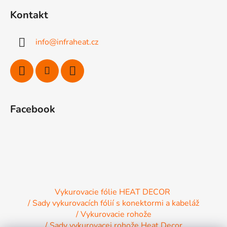
á
Kontakt
p
ä
info
@
infraheat.cz
t
i
e
Facebook
Vykurovacie fólie HEAT DECOR
/ Sady vykurovacích fólií s konektormi a kabeláž
/ Vykurovacie rohože
/ Sady vykurovacej rohože Heat Decor