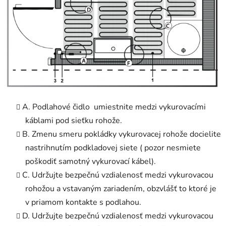
A. Podlahové čidlo umiestnite medzi vykurovacími
káblami pod sieťku rohože.
B. Zmenu smeru pokládky vykurovacej rohože docielite
nastrihnutím podkladovej siete ( pozor nesmiete
poškodiť samotný vykurovací kábel).
C. Udržujte bezpečnú vzdialenosť medzi vykurovacou
rohožou a vstavaným zariadením, obzvlášť to ktoré je
v priamom kontakte s podlahou.
D. Udržujte bezpečnú vzdialenosť medzi vykurovacou