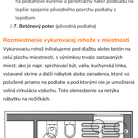
na podlahové kúrenie a penetračný náter podkladu na
lepšie spojenie pôvodného povrchu podlahy s
lepidlom.
7. Betónový poter
(pôvodná podlaha)
Rozmiestnenie vykurovacej rohože v miestnosti
Vykurovaciu rohož inštalujeme pod dlažbu alebo betón na
celú plochu miestnosti, s výnimkou trvalo zastavaných
miest, ako je napr. sprchovací kút, vaňa, kuchynská linka,
vstavané skrine a ďalší nábytok alebo zariadenia, ktoré sú
položené priamo na podlahe a pod ktorými nie je umožnená
voľná cirkulácia vzduchu. Toto obmedzenie sa netýka
nábytku na nožičkách.