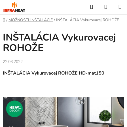
Prejsť
Hľadať
NÁKUP
na
KOŠÍK
obsah
Domov
/
MOŽNOSTI INŠTALÁCIE
/
INŠTALÁCIA Vykurovacej ROHOŽE
INŠTALÁCIA Vykurovacej
ROHOŽE
22.03.2022
INŠTALÁCIA Vykurovacej ROHOŽE HD-mat150