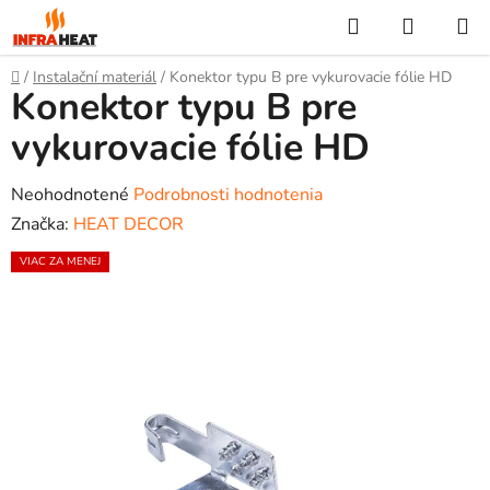
Prejsť
Hľadať
NÁKUP
na
KOŠÍK
obsah
Domov
/
Instalační materiál
/
Konektor typu B pre vykurovacie fólie HD
Konektor typu B pre
vykurovacie fólie HD
Priemerné
Neohodnotené
Podrobnosti hodnotenia
hodnotenie
Značka:
HEAT DECOR
produktu
VIAC ZA MENEJ
je
0,0
z
5
hviezdičiek.