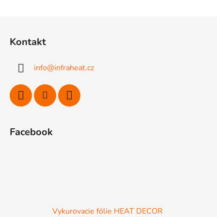
Z
á
Kontakt
p
ä
info
@
infraheat.cz
t
i
e
Facebook
Vykurovacie fólie HEAT DECOR