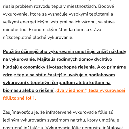
riešia problém rozvodu tepla v miestnostiach. Bodové
vykurovanie, ktoré sa vyznačuje vysokými teplotami a
veľkými energetickými vstupmi na ich výrobu, sa stáva
minulosťou. Ekonomickým štandardom sa stáva
nízkoteplotné ploché vykurovanie.
Použitie účinnejšieho vykurovania umožňuje znížiť náklady
na vykurovanie. Majitelia rodinných domov dychtivo
hľadajú ekonomicky životaschopné riešenia. Ako primárne
zdroje tepla sa stále častejšie uvažuje o podlahovom
vykurovaní s tepelným čerpadlom alebo kotlom na
biomasu alebo o riešení „
dva v jednom“, teda vykurovacej
fólii.topné folii .
Zaujímavosťou je, že infračervené vykurovacie fólie sú
jediným vykurovacím systémom na trhu, ktorý umožňuje
postupnú inštaláciu. Vykurovacie fólie nemusíte inštalovať