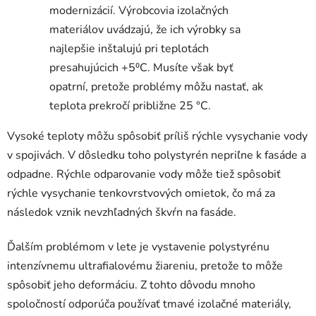
modernizácií. Výrobcovia izolačných
materiálov uvádzajú, že ich výrobky sa
najlepšie inštalujú pri teplotách
presahujúcich +5⁰C. Musíte však byť
opatrní, pretože problémy môžu nastať, ak
teplota prekročí približne 25 °C.
Vysoké teploty môžu spôsobiť príliš rýchle vysychanie vody
v spojivách. V dôsledku toho polystyrén nepriľne k fasáde a
odpadne. Rýchle odparovanie vody môže tiež spôsobiť
rýchle vysychanie tenkovrstvových omietok, čo má za
následok vznik nevzhľadných škvŕn na fasáde.
Ďalším problémom v lete je vystavenie polystyrénu
intenzívnemu ultrafialovému žiareniu, pretože to môže
spôsobiť jeho deformáciu. Z tohto dôvodu mnoho
spoločností odporúča používať tmavé izolačné materiály,