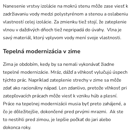
Nanesenie vrstvy izolácie na mokrú stenu môže zase viesť k
zadržiavaniu vody medzi polystyrénom a stenou a oslabeniu
vlastností celej izolácie. Za zmienku tiež stojí, že zateplenie
vlnou v daždivých dňoch tiež nepripadá do úvahy. Vlna je
savý materiál, ktorý vplyvom vody mení svoje vlastnosti.
Tepelná modernizácia v zime
Zima je obdobím, kedy by sa nemali vykonávať žiadne
tepelné modernizácie. Mráz, dážď a vlhkosť vylučujú úspech
týchto prác. Napríklad zateplenie strechy v zime sa môže
zdať ako racionálny nápad. Len zdanlivo, pretože vlhkosť pri
zatepľovacích prácach môže viesť k vzniku húb a plesní.
Práce na tepelnej modernizácii musia byť preto zahájené, a
čo je dôležitejšie, dokončené pred prvými mrazmi. Ak ste
to nestihli pred zimou, je lepšie počkať do jari alebo
dokonca roky.