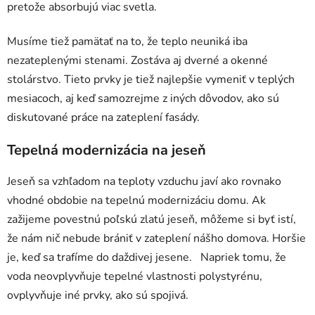
pretože absorbujú viac svetla.
Musíme tiež pamätať na to, že teplo neuniká iba
nezateplenými stenami. Zostáva aj dverné a okenné
stolárstvo. Tieto prvky je tiež najlepšie vymeniť v teplých
mesiacoch, aj keď samozrejme z iných dôvodov, ako sú
diskutované práce na zateplení fasády.
Tepelná modernizácia na jeseň
Jeseň sa vzhľadom na teploty vzduchu javí ako rovnako
vhodné obdobie na tepelnú modernizáciu domu. Ak
zažijeme povestnú poľskú zlatú jeseň, môžeme si byť istí,
že nám nič nebude brániť v zateplení nášho domova. Horšie
je, keď sa trafíme do daždivej jesene. Napriek tomu, že
voda neovplyvňuje tepelné vlastnosti polystyrénu,
ovplyvňuje iné prvky, ako sú spojivá.