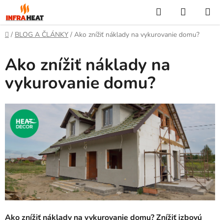
Prejsť
Hľadať
NÁKUP
na
KOŠÍK
obsah
Domov
/
BLOG A ČLÁNKY
/
Ako znížiť náklady na vykurovanie domu?
Ako znížiť náklady na
vykurovanie domu?
Ako znížiť náklady na vykurovanie domu? Znížiť izbovú