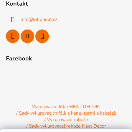
Kontakt
p
ä
info
@
infraheat.cz
t
i
e
Facebook
Vykurovacie fólie HEAT DECOR
/ Sady vykurovacích fólií s konektormi a kabeláž
/ Vykurovacie rohože
/ Sady vykurovacej rohože Heat Decor