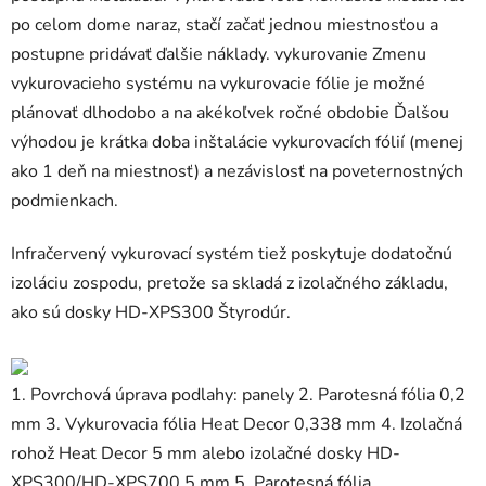
po celom dome naraz, stačí začať jednou miestnosťou a
postupne pridávať ďalšie náklady. vykurovanie Zmenu
vykurovacieho systému na vykurovacie fólie je možné
plánovať dlhodobo a na akékoľvek ročné obdobie Ďalšou
výhodou je krátka doba inštalácie vykurovacích fólií (menej
ako 1 deň na miestnosť) a nezávislosť na poveternostných
podmienkach.
Infračervený vykurovací systém tiež poskytuje dodatočnú
izoláciu zospodu, pretože sa skladá z izolačného základu,
ako sú dosky HD-XPS300 Štyrodúr.
1. Povrchová úprava podlahy: panely 2. Parotesná fólia 0,2
mm 3. Vykurovacia fólia Heat Decor 0,338 mm 4. Izolačná
rohož Heat Decor 5 mm alebo izolačné dosky HD-
XPS300/HD-XPS700 5 mm 5. Parotesná fólia .