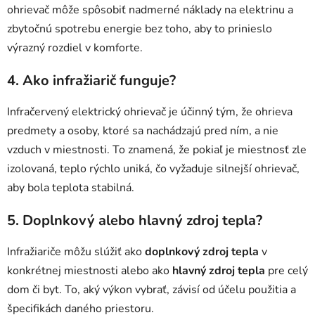
ohrievač môže spôsobiť nadmerné náklady na elektrinu a
zbytočnú spotrebu energie bez toho, aby to prinieslo
výrazný rozdiel v komforte.
4. Ako infražiarič funguje?
Infračervený elektrický ohrievač je účinný tým, že ohrieva
predmety a osoby, ktoré sa nachádzajú pred ním, a nie
vzduch v miestnosti. To znamená, že pokiaľ je miestnosť zle
izolovaná, teplo rýchlo uniká, čo vyžaduje silnejší ohrievač,
aby bola teplota stabilná.
5. Doplnkový alebo hlavný zdroj tepla?
Infražiariče môžu slúžiť ako
doplnkový zdroj tepla
v
konkrétnej miestnosti alebo ako
hlavný zdroj tepla
pre celý
dom či byt. To, aký výkon vybrať, závisí od účelu použitia a
špecifikách daného priestoru.