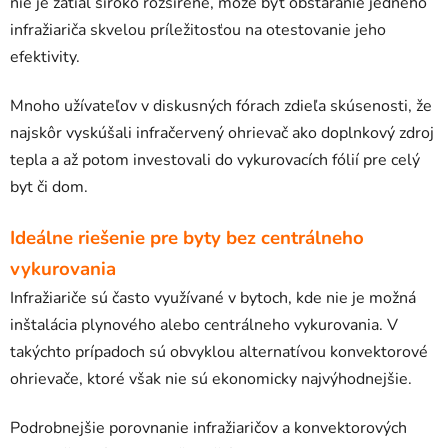
nie je zatiaľ široko rozšírené, môže byť obstaranie jedného
infražiariča skvelou príležitosťou na otestovanie jeho
efektivity.
Mnoho užívateľov v diskusných fórach zdieľa skúsenosti, že
najskôr vyskúšali infračervený ohrievač ako doplnkový zdroj
tepla a až potom investovali do vykurovacích fólií pre celý
byt či dom.
Ideálne riešenie pre byty bez centrálneho
vykurovania
Infražiariče sú často využívané v bytoch, kde nie je možná
inštalácia plynového alebo centrálneho vykurovania. V
takýchto prípadoch sú obvyklou alternatívou konvektorové
ohrievače, ktoré však nie sú ekonomicky najvýhodnejšie.
Podrobnejšie porovnanie infražiaričov a konvektorových