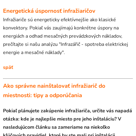
Energetická úspornosť infražiaričov
Infražiariče sú energeticky efektívnejšie ako klasické
konvektory. Pokiaľ vás zaujímajú konkrétne úspory na
energiách a odhad mesačných prevádzkových nákladov,
prečítajte si našu analýzu "Infrazářič - spotreba elektrickej
energie a mesačné náklady".
späť
Ako správne nainštalovať infražiarič do
miestnosti: tipy a odporúčania
Pokiaľ plánujete zakúpenie infražiariča, určite vás napadá
otázka: kde je najlepšie miesto pre jeho inštaláciu? V
nasledujúcom článku sa zameriame na niekoľko
kľúčových pravidiel, ktoré by ste mali pri inštalácii