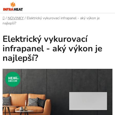
Prejsť
na
obsah
Domov
/
NOVINKY
/
Elektrický vykurovací infrapanel - aký výkon je
najlepší?
Elektrický vykurovací
infrapanel - aký výkon je
najlepší?