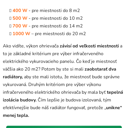
400 W
- pre miestnosti do 8 m2
500 W
- pre miestnosti do 10 m2
700 W
- pre miestnosti do 14 m2
1000 W
– pre miestnosti do 20 m2
Ako vidíte, výkon ohrievača
závisí od veľkosti miestnosti
a
to je základné kritérium pre výber infračerveného
elektrického vykurovacieho panelu. Čo keď je miestnosť
väčšia ako 20 m2? Potom by ste si mali
zaobstarať dva
radiátory,
aby ste mali istotu, že miestnosť bude správne
vykurovaná. Druhým kritériom pre výber výkonu
infračerveného elektrického ohrievača by mala byť
tepelná
izolácia budovy.
Čím lepšie je budova izolovaná, tým
efektívnejšie bude náš radiátor fungovať, pretože „
unikne“
menej tepla.