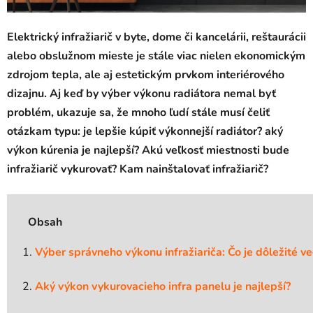
Elektrický infražiarič v byte, dome či kancelárii, reštaurácii
alebo obslužnom mieste je stále viac nielen ekonomickým
zdrojom tepla, ale aj estetickým prvkom interiérového
dizajnu. Aj keď by výber výkonu radiátora nemal byť
problém, ukazuje sa, že mnoho ľudí stále musí čeliť
otázkam typu: je lepšie kúpiť výkonnejší radiátor? aký
výkon kúrenia je najlepší? Akú veľkosť miestnosti bude
infražiarič vykurovať? Kam nainštalovať infražiarič?
Obsah
Výber správneho výkonu infražiariča: Čo je dôležité ve
Aký výkon vykurovacieho infra panelu je najlepší?