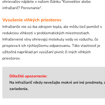
ohrievačov nájdete v našom článku "Konvektor alebo
infražiarič? Porovnanie".
Vysušenie vlhkých priestorov
Infražiariče nie sú iba zdrojom tepla, ale môžu tiež pomôcť s
redukciou vlhkosti v problematických miestnostiach.
Infračervené vlny ohrievajú molekuly vody vo vzduchu, čo
prispieva k ich rýchlejšiemu odparovaniu. Táto vlastnosť je
užitočná napríklad pri vysúšaní pivníc či iných vlhkých
priestorov.
Dôležité upozornenie:
Na infražiarič nikdy nevešajte mokré ani iné predmety, 
zariadenia.