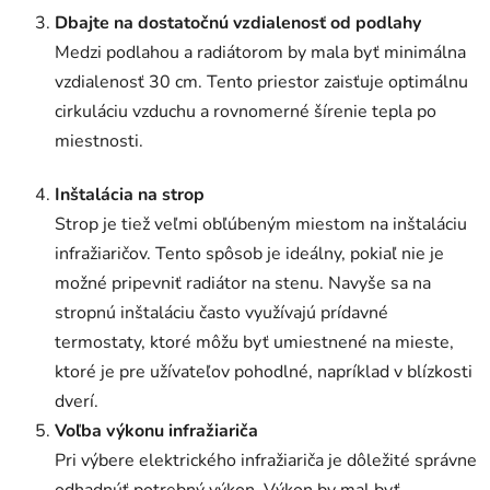
Dbajte na dostatočnú vzdialenosť od podlahy
Medzi podlahou a radiátorom by mala byť minimálna
vzdialenosť 30 cm. Tento priestor zaisťuje optimálnu
cirkuláciu vzduchu a rovnomerné šírenie tepla po
miestnosti.
Inštalácia na strop
Strop je tiež veľmi obľúbeným miestom na inštaláciu
infražiaričov. Tento spôsob je ideálny, pokiaľ nie je
možné pripevniť radiátor na stenu. Navyše sa na
stropnú inštaláciu často využívajú prídavné
termostaty, ktoré môžu byť umiestnené na mieste,
ktoré je pre užívateľov pohodlné, napríklad v blízkosti
dverí.
Voľba výkonu infražiariča
Pri výbere elektrického infražiariča je dôležité správne
odhadnúť potrebný výkon. Výkon by mal byť