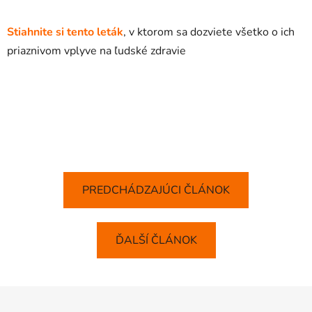
Stiahnite si tento leták
, v ktorom sa dozviete všetko o ich
priaznivom vplyve na ľudské zdravie
PREDCHÁDZAJÚCI ČLÁNOK
ĎALŠÍ ČLÁNOK
Z