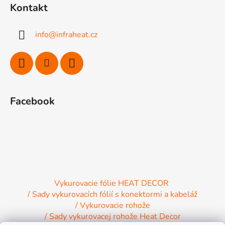
á
Kontakt
p
ä
info
@
infraheat.cz
t
i
e
Facebook
Vykurovacie fólie HEAT DECOR
/ Sady vykurovacích fólií s konektormi a kabeláž
/ Vykurovacie rohože
/ Sady vykurovacej rohože Heat Decor