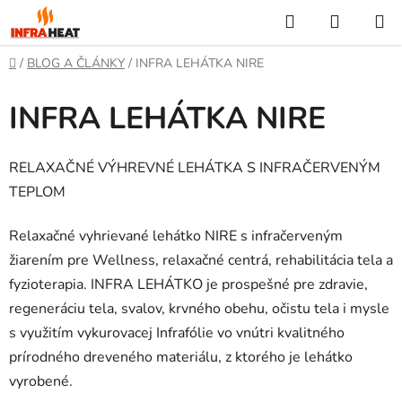
Prejsť
Hľadať
NÁKUP
na
KOŠÍK
obsah
Domov
/
BLOG A ČLÁNKY
/
INFRA LEHÁTKA NIRE
INFRA LEHÁTKA NIRE
RELAXAČNÉ VÝHREVNÉ LEHÁTKA S INFRAČERVENÝM
TEPLOM
Relaxačné vyhrievané lehátko NIRE s infračerveným
žiarením pre Wellness, relaxačné centrá, rehabilitácia tela a
fyzioterapia. INFRA LEHÁTKO je prospešné pre zdravie,
regeneráciu tela, svalov, krvného obehu, očistu tela i mysle
s využitím vykurovacej Infrafólie vo vnútri kvalitného
prírodného dreveného materiálu, z ktorého je lehátko
vyrobené.