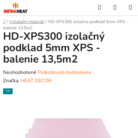
Prejsť
Hľadať
NÁKUP
na
KOŠÍK
obsah
Domov
/
Instalační materiál
/
HD-XPS300 izolačný podklad 5mm XPS -
balenie 13,5m2
HD-XPS300 izolačný
podklad 5mm XPS -
balenie 13,5m2
Priemerné
Neohodnotené
Podrobnosti hodnotenia
hodnotenie
Značka:
HEAT DECOR
produktu
TIP
je
0,0
z
5
hviezdičiek.