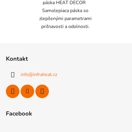
páska HEAT DECOR
Samolepiaca páska so
zlepšenými parametrami
priľnavosti a odolnosti.
Z
á
Kontakt
p
ä
info
@
infraheat.cz
t
i
e
Facebook