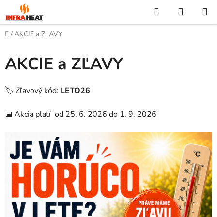
Prejsť
Hľadať
NÁKUP
na
KOŠÍK
obsah
Domov
/
AKCIE a ZĽAVY
AKCIE a ZĽAVY
🏷️ Zľavový kód:
LETO26
📅 Akcia platí od 25. 6. 2026 do 1. 9. 2026