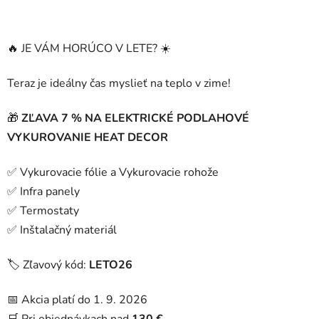
🔥 JE VÁM HORÚCO V LETE? ☀️
Teraz je ideálny čas myslieť na teplo v zime!
🎁
ZĽAVA 7 % NA ELEKTRICKÉ PODLAHOVÉ
VYKUROVANIE HEAT DECOR
✅ Vykurovacie fólie a Vykurovacie rohože
✅ Infra panely
✅ Termostaty
✅ Inštalačný materiál
🏷️ Zľavový kód:
LETO26
📅 Akcia platí do 1. 9. 2026