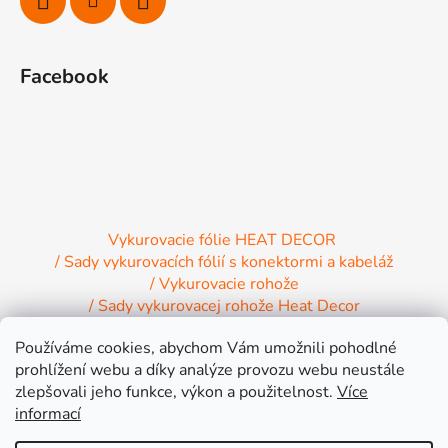
e
Facebook
Vykurovacie fólie HEAT DECOR
/ Sady vykurovacích fólií s konektormi a kabeláž
/ Vykurovacie rohože
/ Sady vykurovacej rohože Heat Decor
/ Termostaty a regulácia Heat Decor
Používáme cookies, abychom Vám umožnili pohodlné
/ Inštalačný materiál
/ Vykurovacie Infrapanely
prohlížení webu a díky analýze provozu webu neustále
/ Relaxačné lehátko NIRE s Infra ohrevom
zlepšovali jeho funkce, výkon a použitelnost.
Více
informací