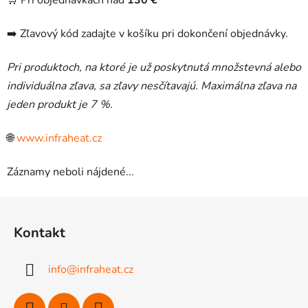
🛒 Pri objednávkach nad
130 €
➡️ Zľavový kód zadajte v košíku pri dokončení objednávky.
Pri produktoch, na ktoré je už poskytnutá množstevná alebo
individuálna zľava, sa zľavy nesčítavajú. Maximálna zľava na
jeden produkt je 7 %.
🌐
www.infraheat.cz
Záznamy neboli nájdené...
Z
á
Kontakt
p
ä
info
@
infraheat.cz
t
i