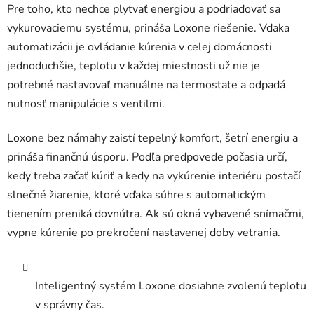
Pre toho, kto nechce plytvať energiou a podriaďovať sa
vykurovaciemu systému, prináša Loxone riešenie. Vďaka
automatizácii je ovládanie kúrenia v celej domácnosti
jednoduchšie, teplotu v každej miestnosti už nie je
potrebné nastavovať manuálne na termostate a odpadá
nutnosť manipulácie s ventilmi.
Loxone bez námahy zaistí tepelný komfort, šetrí energiu a
prináša finančnú úsporu. Podľa predpovede počasia určí,
kedy treba začať kúriť a kedy na vykúrenie interiéru postačí
slnečné žiarenie, ktoré vďaka súhre s automatickým
tienením preniká dovnútra. Ak sú okná vybavené snímačmi,
vypne kúrenie po prekročení nastavenej doby vetrania.
Inteligentný systém Loxone dosiahne zvolenú teplotu
v správny čas.