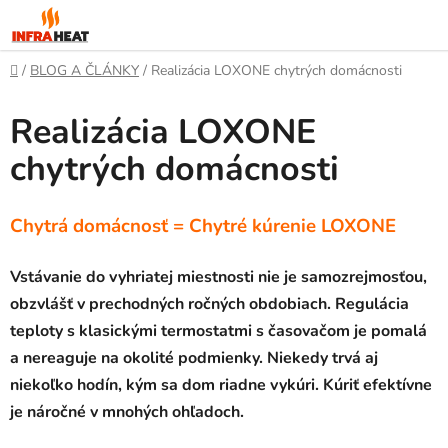
Prejsť
na
obsah
Domov
/
BLOG A ČLÁNKY
/
Realizácia LOXONE chytrých domácnosti
Realizácia LOXONE
chytrých domácnosti
Chytrá domácnosť = Chytré kúrenie LOXONE
Vstávanie do vyhriatej miestnosti nie je samozrejmosťou,
obzvlášť v prechodných ročných obdobiach. Regulácia
teploty s klasickými termostatmi s časovačom je pomalá
a nereaguje na okolité podmienky. Niekedy trvá aj
niekoľko hodín, kým sa dom riadne vykúri. Kúriť efektívne
je náročné v mnohých ohľadoch.