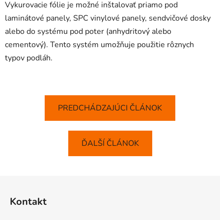
Vykurovacie fólie je možné inštalovať priamo pod
laminátové panely, SPC vinylové panely, sendvičové dosky
alebo do systému pod poter (anhydritový alebo
cementový). Tento systém umožňuje použitie rôznych
typov podláh.
PREDCHÁDZAJÚCI ČLÁNOK
ĎALŠÍ ČLÁNOK
Z
á
Kontakt
p
ä