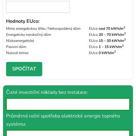
Hodnoty EUco:
2
Mimo energetickou třídu / Nehospodárný dům
EUco
nad 70 kWh/m
2
Energeticky nenáročný dům
EUco
30 – 70 kWh/m
2
Nízkoenergetické
EUco
15 – 30 kWh/m
2
Pasivní dům
EUco
1 – 15 kWh/m
2
Nulové emise
EUco
0 kWh/m
SPOČÍTAT
Čisté investiční náklady bez instalace:
Průměrná roční spotřeba elektrické energie topného
systému: