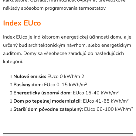
kalkulátore. Užívateľ má možnosť ovplyvniť prevádzkové
náklady spôsobom programovania termostatov.
Index EUco
Index EUco je indikátorom energetickej účinnosti domu a je
určený buď architektonickým návrhom, alebo energetickým
auditom. Domy sa všeobecne zaraďujú do nasledujúcich
kategórií:
Nulové emisie:
EUco 0 kWh/m 2
Pasívny dom:
EUco 0-15 kWh/m²
Energeticky úsporný dom:
EUco 16-40 kWh/m²
Dom po tepelnej modernizácii:
EUco 41-65 kWh/m²
Starší dom pôvodne zateplený:
EUco 66-100 kWh/m²