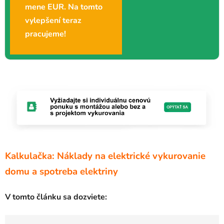
mene EUR. Na tomto
vylepšení teraz
pracujeme!
Kalkulačka: Náklady na elektrické vykurovanie
domu a spotreba elektriny
V tomto článku sa dozviete: