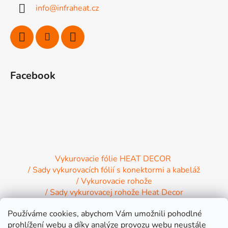
info
@
infraheat.cz
t
i
e
Facebook
Vykurovacie fólie HEAT DECOR
/ Sady vykurovacích fólií s konektormi a kabeláž
/ Vykurovacie rohože
/ Sady vykurovacej rohože Heat Decor
/ Termostaty a regulácia Heat Decor
Používáme cookies, abychom Vám umožnili pohodlné
/ Inštalačný materiál
/ Vykurovacie Infrapanely
prohlížení webu a díky analýze provozu webu neustále
/ Relaxačné lehátko NIRE s Infra ohrevom