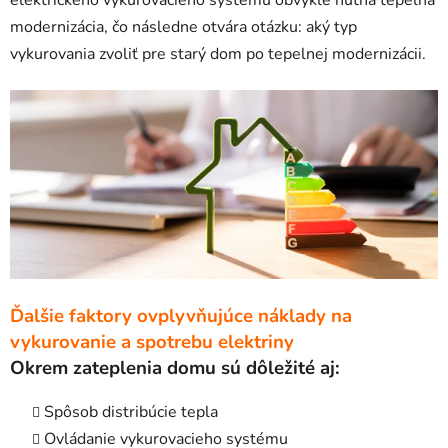
elektrického vykurovacieho systému obvykle nutná tepelná
modernizácia, čo následne otvára otázku: aký typ
vykurovania zvoliť pre starý dom po tepelnej modernizácii.
Ďalšie faktory ovplyvňujúce náklady na
vykurovanie a spotrebu elektriny
Okrem zateplenia domu sú dôležité aj:
Spôsob distribúcie tepla
Ovládanie vykurovacieho systému