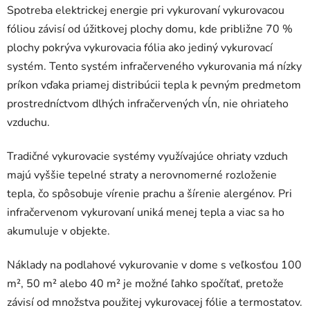
Spotreba elektrickej energie pri vykurovaní vykurovacou
fóliou závisí od úžitkovej plochy domu, kde približne 70 %
plochy pokrýva vykurovacia fólia ako jediný vykurovací
systém. Tento systém infračerveného vykurovania má nízky
príkon vďaka priamej distribúcii tepla k pevným predmetom
prostredníctvom dlhých infračervených vĺn, nie ohriateho
vzduchu.
Tradičné vykurovacie systémy využívajúce ohriaty vzduch
majú vyššie tepelné straty a nerovnomerné rozloženie
tepla, čo spôsobuje vírenie prachu a šírenie alergénov. Pri
infračervenom vykurovaní uniká menej tepla a viac sa ho
akumuluje v objekte.
Náklady na podlahové vykurovanie v dome s veľkosťou 100
m², 50 m² alebo 40 m² je možné ľahko spočítať, pretože
závisí od množstva použitej vykurovacej fólie a termostatov.