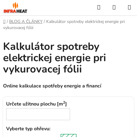
Prejsť
Hľadať
NÁKUP
na
KOŠÍK
obsah
Domov
/
BLOG A ČLÁNKY
/
Kalkulátor spotreby elektrickej energie pri
vykurovacej fólii
Kalkulátor spotreby
elektrickej energie pri
vykurovacej fólii
Online kalkulace spotřeby energie a financí
2
Určete užitnou plochu [m
]
Vyberte typ ohřevu: