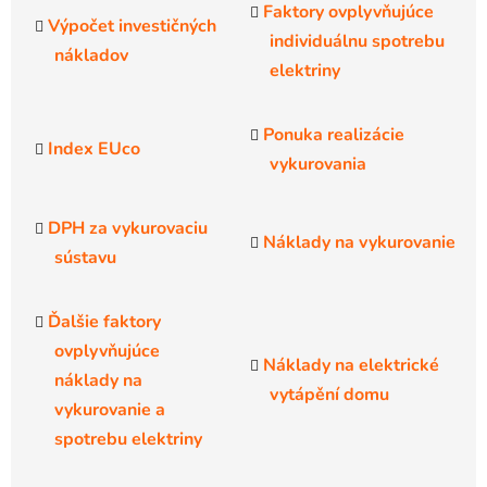
Faktory ovplyvňujúce
Výpočet investičných
individuálnu spotrebu
nákladov
elektriny
Ponuka realizácie
Index EUco
vykurovania
DPH za vykurovaciu
Náklady na vykurovanie
sústavu
Ďalšie faktory
ovplyvňujúce
Náklady na elektrické
náklady na
vytápění domu
vykurovanie a
spotrebu elektriny