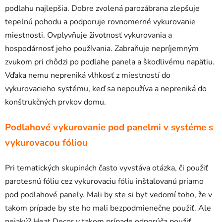
podlahu najlepšia. Dobre zvolená parozábrana zlepšuje
tepelnú pohodu a podporuje rovnomerné vykurovanie
miestnosti. Ovplyvňuje životnosť vykurovania a
hospodárnosť jeho používania. Zabraňuje nepríjemným
zvukom pri chôdzi po podlahe panela a škodlivému napätiu.
Vďaka nemu nepreniká vlhkosť z miestností do
vykurovacieho systému, keď sa nepoužíva a nepreniká do
konštrukčných prvkov domu.
Podlahové vykurovanie pod panelmi v systéme s
vykurovacou fóliou
Pri tematických skupinách často vyvstáva otázka, či použiť
parotesnú fóliu cez vykurovaciu fóliu inštalovanú priamo
pod podlahové panely. Mali by ste si byť vedomí toho, že v
takom prípade by ste ho mali bezpodmienečne použiť. Ale
nejaký? Heat Decor v takom prípade odporúča použiť