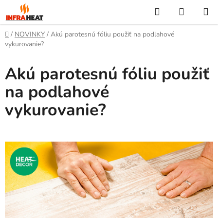
Prejsť
Hľadať
NÁKUP
na
KOŠÍK
obsah
Domov
/
NOVINKY
/
Akú parotesnú fóliu použiť na podlahové
vykurovanie?
Akú parotesnú fóliu použiť
na podlahové
vykurovanie?