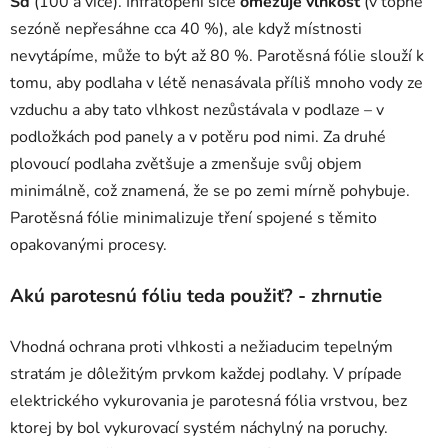
Sd
(100 a více). Infratopení sice
omezuje vlhkost
(v topné
sezóně nepřesáhne cca 40 %), ale když místnosti
nevytápíme, může to být až 80 %. Parotěsná fólie slouží k
tomu, aby podlaha v létě nenasávala příliš mnoho vody ze
vzduchu a aby tato vlhkost nezůstávala v podlaze – v
podložkách pod panely a v potěru pod nimi. Za druhé
plovoucí podlaha zvětšuje a zmenšuje svůj objem
minimálně, což znamená, že se po zemi mírně pohybuje.
Parotěsná fólie minimalizuje tření spojené s těmito
opakovanými procesy.
Akú parotesnú fóliu teda použiť? - zhrnutie
Vhodná ochrana proti vlhkosti a nežiaducim tepelným
stratám je dôležitým prvkom každej podlahy. V prípade
elektrického vykurovania je parotesná fólia vrstvou, bez
ktorej by bol vykurovací systém náchylný na poruchy.