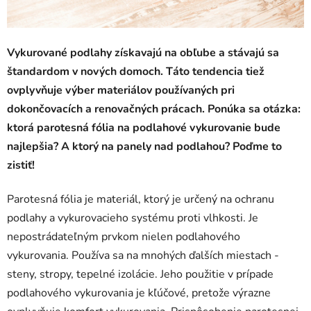
Vykurované podlahy získavajú na obľube a stávajú sa
štandardom v nových domoch. Táto tendencia tiež
ovplyvňuje výber materiálov používaných pri
dokončovacích a renovačných prácach. Ponúka sa otázka:
ktorá parotesná fólia na podlahové vykurovanie bude
najlepšia? A ktorý na panely nad podlahou? Poďme to
zistiť!
Parotesná fólia je materiál, ktorý je určený na ochranu
podlahy a vykurovacieho systému proti vlhkosti. Je
nepostrádateľným prvkom nielen podlahového
vykurovania. Používa sa na mnohých ďalších miestach -
steny, stropy, tepelné izolácie. Jeho použitie v prípade
podlahového vykurovania je kľúčové, pretože výrazne