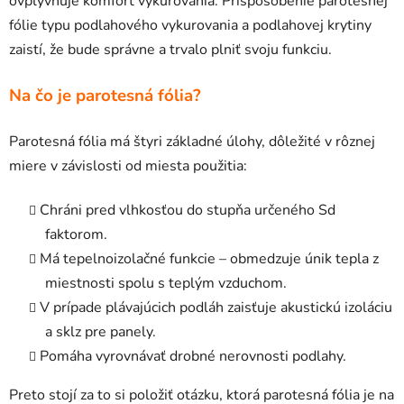
ovplyvňuje komfort vykurovania. Prispôsobenie parotesnej
fólie typu podlahového vykurovania a podlahovej krytiny
zaistí, že bude správne a trvalo plniť svoju funkciu.
Na čo je parotesná fólia?
Parotesná fólia má štyri základné úlohy, dôležité v rôznej
miere v závislosti od miesta použitia:
Chráni pred vlhkosťou do stupňa určeného Sd
faktorom.
Má tepelnoizolačné funkcie – obmedzuje únik tepla z
miestnosti spolu s teplým vzduchom.
V prípade plávajúcich podláh zaisťuje akustickú izoláciu
a sklz pre panely.
Pomáha vyrovnávať drobné nerovnosti podlahy.
Preto stojí za to si položiť otázku, ktorá parotesná fólia je na