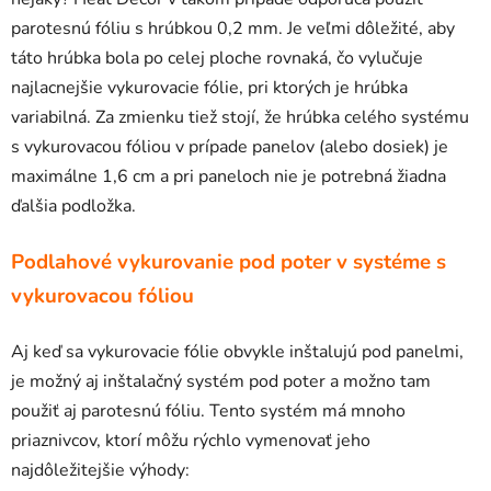
parotesnú fóliu s hrúbkou 0,2 mm. Je veľmi dôležité, aby
táto hrúbka bola po celej ploche rovnaká, čo vylučuje
najlacnejšie vykurovacie fólie, pri ktorých je hrúbka
variabilná. Za zmienku tiež stojí, že hrúbka celého systému
s vykurovacou fóliou v prípade panelov (alebo dosiek) je
maximálne 1,6 cm a pri paneloch nie je potrebná žiadna
ďalšia podložka.
Podlahové vykurovanie pod poter v systéme s
vykurovacou fóliou
Aj keď sa vykurovacie fólie obvykle inštalujú pod panelmi,
je možný aj inštalačný systém pod poter a možno tam
použiť aj parotesnú fóliu. Tento systém má mnoho
priaznivcov, ktorí môžu rýchlo vymenovať jeho
najdôležitejšie výhody: