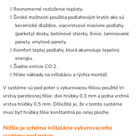
Rovnomerné rozloženie teploty.
Široké možnosti použitia podlahových krytín ako sú
keramické dlaždice, viacvrstvové masívne podlahy
(parkety) dosky, betónové stierky, živice, laminované
panely, vinylové panely.
Komfort teplej podlahy, ktorá akumuluje tepelnú
energiu.
Žiadne emisie CO 2 .
Nízke náklady na inštaláciu a rýchla montáž.
V systéme sú pod poter s vykurovacou fóliou použité tri
vrstvy parotesnej fólie: dve hrúbky 0,3 mm a jedna vrchná
vrstva hrúbky 0,5 mm. Dôležité je, že v tomto systéme
musí byť hrúbka fólie konštantná po celej ploche.
Nižšie je schéma inštalácie vykurovacieho
systému pod poter: