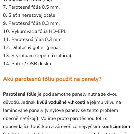
7. Parotesná fólia 0,5 mm.
8. Sieť z nerezovej ocele.
9. Parotesná fólia 0,3 mm.
10. Vykurovacia fólia HD-EPL.
11. Parotesná fólia 0,3 mm.
12. Dilatačný golier (pena).
13. Styrofoam (tepelná izolácia).
14. Poter / OSB doska.
Akú parotesnú fóliu použiť na panely?
Parotěsná fólie
je pod samotné panely nutná ze dvou
důvodů. Jednak
kvůli vzdušné vlhkosti
a jejímu vlivu na
laminované panely (vinylové panely se tento problém
obecně netýkají). Volíme proto parotěsnou fólii s
odpovídající tloušťkou a zároveň co nejvyšším
koeficientem