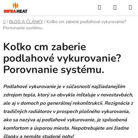
Prejsť
Hľadať
NÁKUP
na
KOŠÍK
obsah
Domov
/
BLOG A ČLÁNKY
/
Koľko cm zaberie podlahové vykurovanie?
Porovnanie systému.
Koľko cm zaberie
podlahové vykurovanie?
Porovnanie systému.
Podlahové vykurovanie je v súčasnosti najžiadanejším
zdrojom tepla, ktorý sa obvykle inštaluje v novostavbách,
ale aj v domoch po generálnej rekonštrukcii. Rezignácia z
tradičných radiátorov v prospech plošného vykurovania,
ako sa nazýva aj podlahové vykurovanie, je spôsobená
komfortom a úsporou miesta. Nepotrebujete ani žiadne
šľapky a nemáte studené nohy!