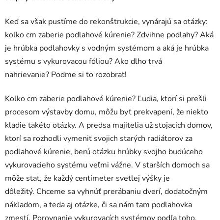
Keď sa však pustíme do rekonštrukcie, vynárajú sa otázky:
koľko cm zaberie podlahové kúrenie? Zdvihne podlahy? Aká
je hrúbka podlahovky s vodným systémom a aká je hrúbka
systému s vykurovacou fóliou? Ako dlho trvá
nahrievanie? Poďme si to rozobrať!
Koľko cm zaberie podlahové kúrenie? Ľudia, ktorí si prešli
procesom výstavby domu, môžu byť prekvapení, že niekto
kladie takéto otázky. A predsa majitelia už stojacich domov,
ktorí sa rozhodli vymeniť svojich starých radiátorov za
podlahové kúrenie, berú otázku hrúbky svojho budúceho
vykurovacieho systému veľmi vážne. V starších domoch sa
môže stať, že každý centimeter svetlej výšky je
dôležitý. Chceme sa vyhnúť prerábaniu dverí, dodatočným
nákladom, a teda aj otázke, či sa nám tam podlahovka
zmestí. Porovnanie vykurovacích systémov podľa toho,