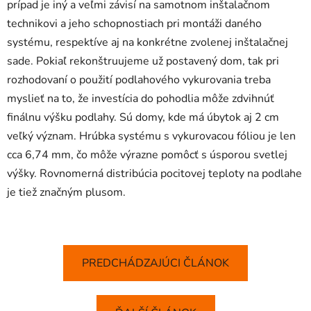
prípad je iný a veľmi závisí na samotnom inštalačnom
technikovi a jeho schopnostiach pri montáži daného
systému, respektíve aj na konkrétne zvolenej inštalačnej
sade. Pokiaľ rekonštruujeme už postavený dom, tak pri
rozhodovaní o použití podlahového vykurovania treba
myslieť na to, že investícia do pohodlia môže zdvihnúť
finálnu výšku podlahy. Sú domy, kde má úbytok aj 2 cm
veľký význam. Hrúbka systému s vykurovacou fóliou je len
cca 6,74 mm, čo môže výrazne pomôcť s úsporou svetlej
výšky. Rovnomerná distribúcia pocitovej teploty na podlahe
je tiež značným plusom.
PREDCHÁDZAJÚCI ČLÁNOK