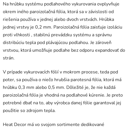
Na hrúbku systému podlahového vykurovania ovplyvňuje
okrem iného paroizolačná fólia, ktorá sa v závislosti od
riešenia používa v jednej alebo dvoch vrstvách. Hrúbka
jednej vrstvy je 0,2 mm. Paroizolačná fólia zaisťuje izoláciu
proti vlhkosti , stabilnú prevádzku systému a správnu
distribúciu tepla pod plávajúcou podlahou. Je zároveň
vrstvou, ktorá umožňuje podlahe bez odporu expandovať do
strán.
V prípade vykurovacích fólií v mokrom procese, teda pod
poter, sa používa o niečo hrubšia parotesná fólia, ktorá má
hrúbku 0,3 mm alebo 0,5 mm. Dôležité je, že nie každá
paroizolačná fólia je vhodná na podlahové kúrenie. Je preto
potrebné dbať na to, aby výrobca danej fólie garantoval jej
použitie so zdrojom tepla.
Heat Decor má vo svojom sortimente dedikované