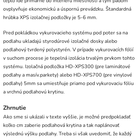
teplo ide primárne do interiéru miestnosti a tým pádom
ovplyvňuje ekonomickú a úspornú prevádzku. Štandardná
hrúbka XPS izolačnej podložky je 5-6 mm.
Pred pokládkou vykurovacieho systému pod poter sa na
podlahu ukladajú styrodúrové izolačné dosky alebo
podlahový tvrdený polystyrén. V prípade vykurovacích fólií
v suchom procese je tepelná izolácia trvalým prvkom tohto
systému. Izolačná podložka HD-XPS300 (pre laminátové
podlahy a masív.parkety) alebo HD-XPS700 (pre vinylové
podlahy) 5mm sa umiestňuje priamo pod vykurovaciu fóliu
a vrchnú podlahovú krytinu.
Zhrnutie
Ako sme si ukázali v texte vyššie, je možné predpokladať
koľko cm zaberie podlahová krytina a tak naplánovať
výslednú výšku podlahy. Treba si však uvedomiť, že každý