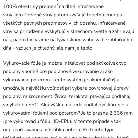
100% elektriny premení na dlhé infračervené
vlny. Infračervené vlny potom zvyšujú tepelnú energiu
všetkých pevných predmetov v ich dosahu. Infračervené
vlny sa prirodzene vyskytujú v slnečnom svetle a zahrievajú
nás, napríklad v zime na lyžiarskom svahu za bezoblačného
dňa – vzduch je chladný, ale nám je teplo.
Vykurovacie fólie je možné inštalovať pod akýkoľvek typ
podlahy vhodné pre podlahové vykurovanie aj ako
vykurovanie poterom. Tento systém je akumulačný a
umožňuje najväčšiu voľnosť pri výbere povrchovej úpravy
podlahy: mikrocement, živica, terakota, plávajúca podlaha,
vinyl alebo SPC. Akú výšku má teda podlahové kúrenie s
vykurovacími fóliami pod poterom? Je to presne 2,336 mm
(pre vykurovaciu fóliu HD-EPL). V tomto prípade však
nepripočítavame ani hrúbku poteru. Pri tomto type
inštalácie sa z poteru stáva akumulačný zdroj tepla, ktorý